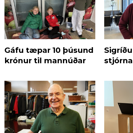
Gáfu tæpar 10 þúsund
Sigríð
krónur til mannúðar
stjórn
krossi