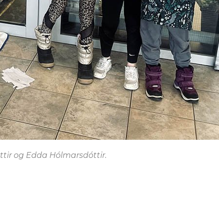
ttir og Edda Hólmarsdóttir.