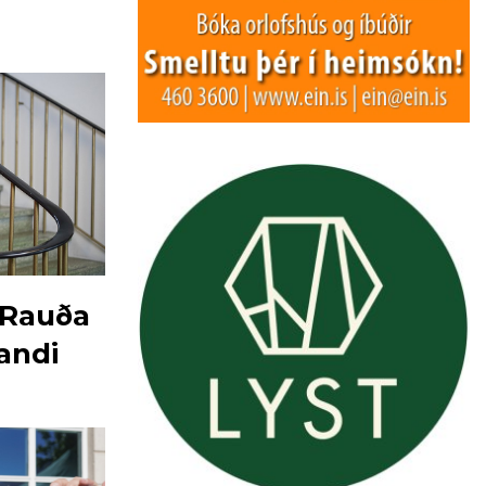
r Rauða
andi