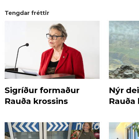
Tengdar fréttir
Sigríður formaður
Nýr dei
Rauða krossins
Rauða k
Eyjafirð