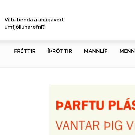
Viltu benda á áhugavert
umfjöllunarefni?
FRÉTTIR
ÍÞRÓTTIR
MANNLÍF
MENN