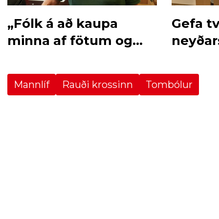
„Fólk á að kaupa
Gefa tv
minna af fötum og
neyðar
nýta betur“
Gaza
Mannlíf
Rauði krossinn
Tombólur