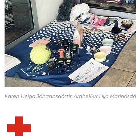
Karen Helga Jóhannsdóttir, Arnheiður Lilja Marinósdó