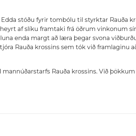
 Edda stóðu fyrir tombólu til styrktar Rauða k
 heyrt af slíku framtaki frá öðrum vinkonum 
óluna enda margt að læra þegar svona viðburðu
stjóra Rauða krossins sem tók við framlaginu 
il mannúðarstarfs Rauða krossins. Við þökku