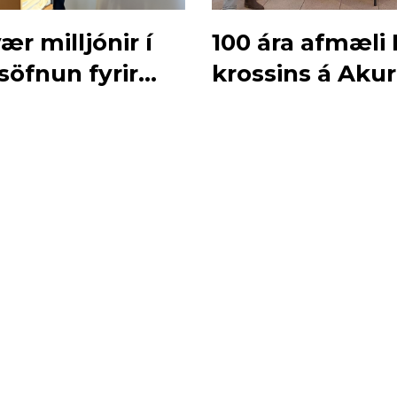
ær milljónir í
100 ára afmæli
söfnun fyrir
krossins á Akur