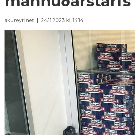
mannúðarstarfs
akureyri.net
24.11.2023 kl. 14:14