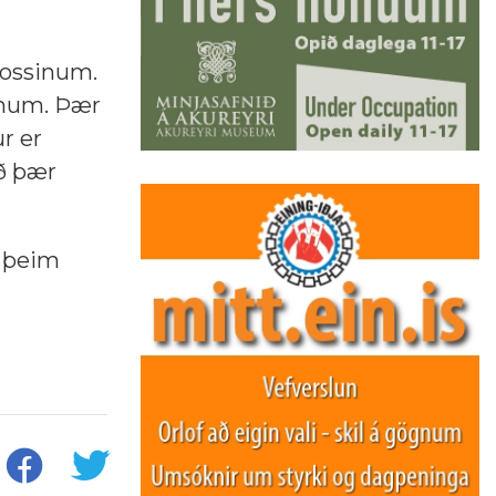
rossinum.
sínum. Þær
r er
að þær
m þeim