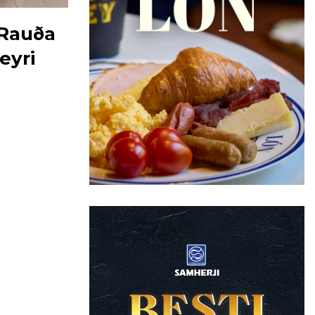
 Rauða
eyri