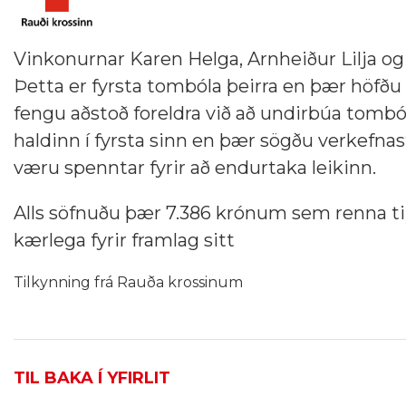
Vinkonurnar Karen Helga, Arnheiður Lilja og
Þetta er fyrsta tombóla þeirra en þær höfðu
fengu aðstoð foreldra við að undirbúa tomb
haldinn í fyrsta sinn en þær sögðu verkefna
væru spenntar fyrir að endurtaka leikinn.
Alls söfnuðu þær 7.386 krónum sem renna t
kærlega fyrir framlag sitt
Tilkynning frá Rauða krossinum
TIL BAKA Í YFIRLIT