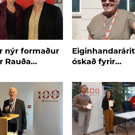
ur nýr formaður
Eiginhandarári
ar Rauða
óskað fyrir
ns
prjónaskapinn