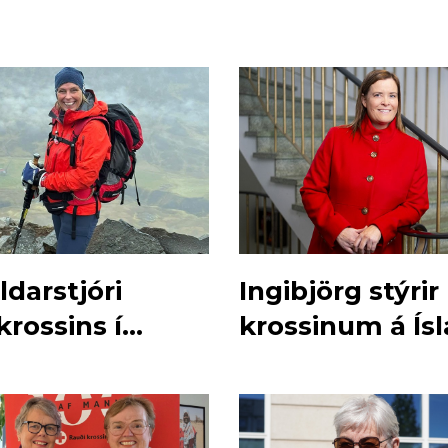
ldarstjóri
Ingibjörg stýri
rossins í
krossinum á Ísl
i