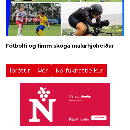
Fótbolti og fimm skóga malarhjólreiðar
Íþróttir
Þór
Körfuknattleikur