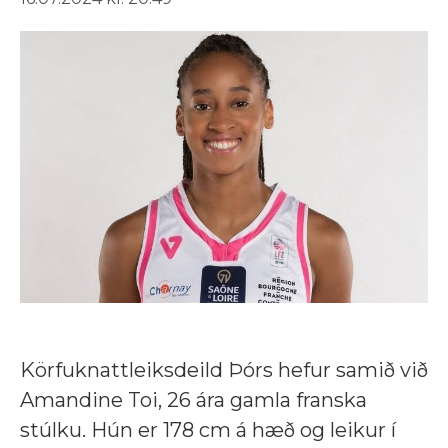
Körfuknattleiksdeild Þórs hefur samið við
Amandine Toi, 26 ára gamla franska
stúlku. Hún er 178 cm á hæð og leikur í