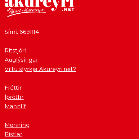
Sími: 6691114
Ritstjóri
Auglýsingar
Viltu styrkja Akureyri.net?
Fréttir
Íþróttir
Mannlíf
Menning
Pistlar