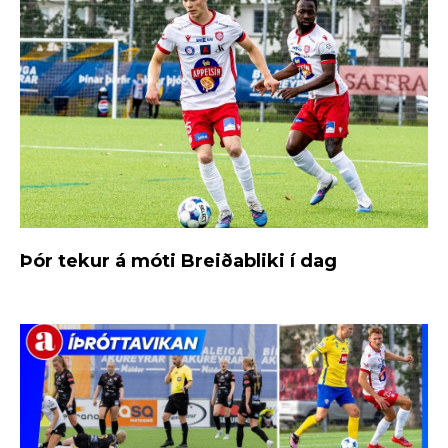
Þór tekur á móti Breiðabliki í dag