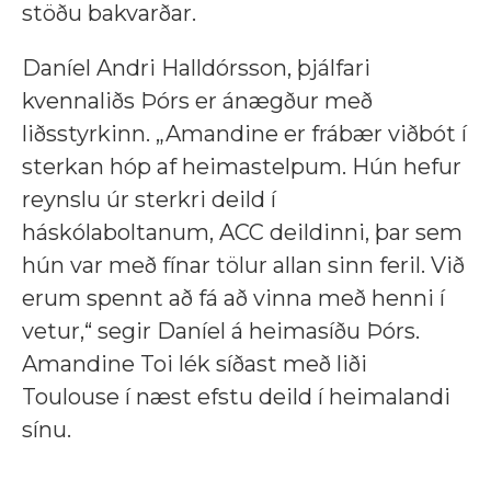
stöðu bakvarðar.
Daníel Andri Halldórsson, þjálfari
kvennaliðs Þórs er ánægður með
liðsstyrkinn. „Amandine er frábær viðbót í
sterkan hóp af heimastelpum. Hún hefur
reynslu úr sterkri deild í
háskólaboltanum, ACC deildinni, þar sem
hún var með fínar tölur allan sinn feril. Við
erum spennt að fá að vinna með henni í
vetur,“ segir Daníel á heimasíðu Þórs.
Amandine Toi lék síðast með liði
Toulouse í næst efstu deild í heimalandi
sínu.