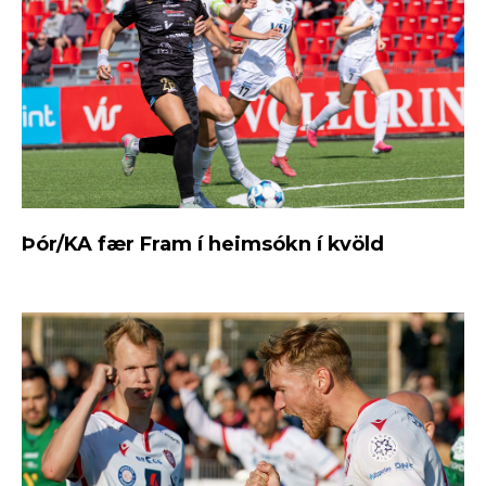
Þór/KA fær Fram í heimsókn í kvöld