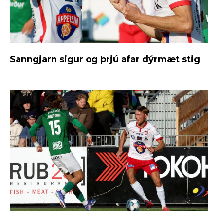
Sanngjarn sigur og þrjú afar dýrmæt stig