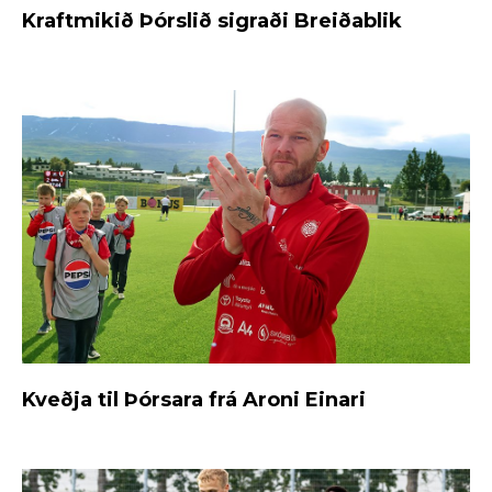
Kraftmikið Þórslið sigraði Breiðablik
Kveðja til Þórsara frá Aroni Einari