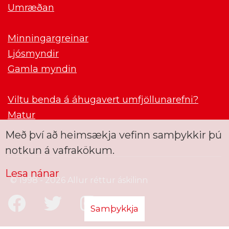
Umræðan
Minningargreinar
Ljósmyndir
Gamla myndin
Viltu benda á áhugavert umfjöllunarefni?
Matur
Með því að heimsækja vefinn samþykkir þú
notkun á vafrakökum.
Lesa nánar
© 1998 - 2026 Allur réttur áskilinn
Samþykkja