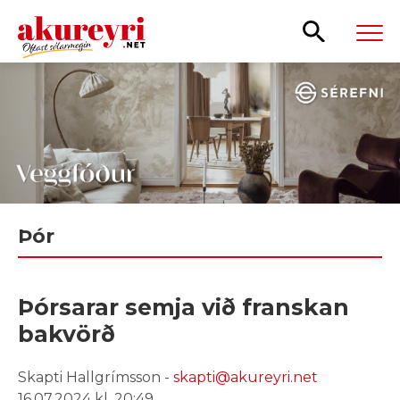
Leita
Þór
Þórsarar semja við franskan
bakvörð
Skapti Hallgrímsson -
skapti@akureyri.net
16.07.2024 kl. 20:49