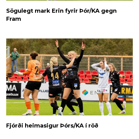
Sögulegt mark Erin fyrir Þór/KA gegn
Fram
Fjórði heimasigur Þórs/KA í röð