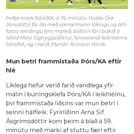
Þriðja mark Þórs/KA, á 74. mínútu. Hulda Ósk
Jónsdóttir fór illa með varnarmann Víkings og átti
fasta sendingu fyrir markið, boltinn fór í bakið á
Ísfold Marý Sigtryggsdóttur, fyrrverandi leikmanns
Þórs/KA, og í netið. Myndir: Ármann Hinrik
Mun betri frammistaða Þórs/KA eftir
hlé
Líklega hefur verið farið vandlega yfir
málin í búningsklefa Þórs/KA í leikhléinu,
því frammistaða liðsins var mun betri í
seinni hálfleik. Fyrirliðinn Arna Sif
Ásgrímsdóttir kom þeim á blað á 59.
mínútu með marki af stuttu færi eftir