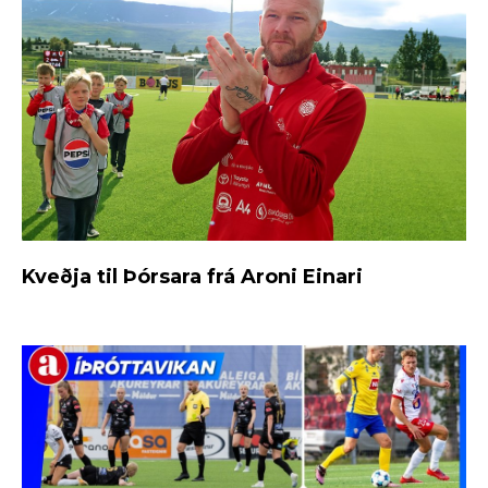
Kveðja til Þórsara frá Aroni Einari