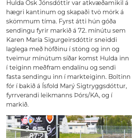
Hulda Ósk Jónsdóttir var atkvæðamikil á
hægri kantinum og skapaði tvö mörk á
skömmum tíma. Fyrst átti hún góða
sendingu fyrir markið á 72. mínútu sem
Karen María Sigurgeirsdóttir sneiddi
laglega með höfðinu í stöng og inn og
tveimur mínútum síðar komst Hulda inn
í teiginn meðfram endalínu og sendi
fasta sendingu inn í markteiginn. Boltinn
fór í bakið á Ísfold Marý Sigtryggsdóttur,
fyrrverandi leikmanns Þórs/KA, og í
markið.