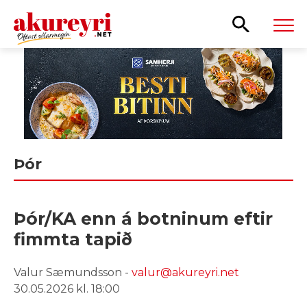
Leita
Þór
Þór/KA enn á botninum eftir
fimmta tapið
Valur Sæmundsson -
valur@akureyri.net
30.05.2026 kl. 18:00