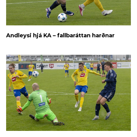
Andleysi hjá KA – fallbaráttan harðnar