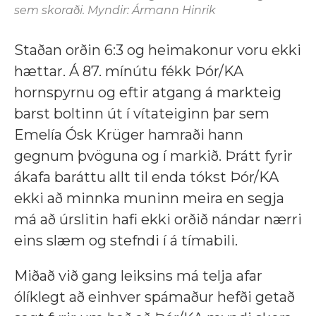
sem skoraði. Myndir: Ármann Hinrik
Staðan orðin 6:3 og heimakonur voru ekki
hættar. Á 87. mínútu fékk Þór/KA
hornspyrnu og eftir atgang á markteig
barst boltinn út í vítateiginn þar sem
Emelía Ósk Krüger hamraði hann
gegnum þvöguna og í markið. Þrátt fyrir
ákafa baráttu allt til enda tókst Þór/KA
ekki að minnka muninn meira en segja
má að úrslitin hafi ekki orðið nándar nærri
eins slæm og stefndi í á tímabili.
Miðað við gang leiksins má telja afar
ólíklegt að einhver spámaður hefði getað