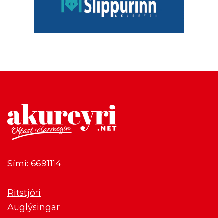
Sími: 6691114
Ritstjóri
Auglýsingar