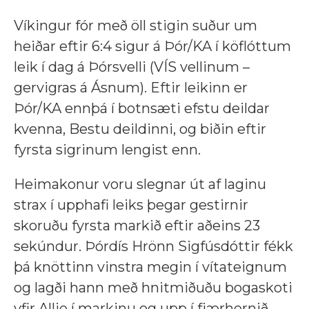
Víkingur fór með öll stigin suður um
heiðar eftir 6:4 sigur á Þór/KA í köflóttum
leik í dag á Þórsvelli (VÍS vellinum –
gervigras á Ásnum). Eftir leikinn er
Þór/KA ennþá í botnsæti efstu deildar
kvenna, Bestu deildinni, og biðin eftir
fyrsta sigrinum lengist enn.
Heimakonur voru slegnar út af laginu
strax í upphafi leiks þegar gestirnir
skoruðu fyrsta markið eftir aðeins 23
sekúndur. Þórdís Hrönn Sigfúsdóttir fékk
þá knöttinn vinstra megin í vítateignum
og lagði hann með hnitmiðuðu bogaskoti
yfir Allie í markinu og upp í fjærhornið.