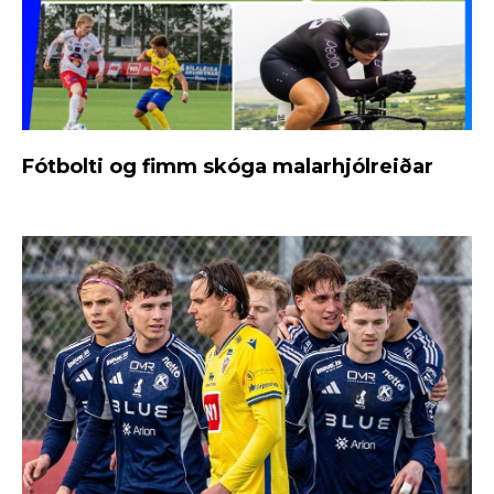
Fótbolti og fimm skóga malarhjólreiðar