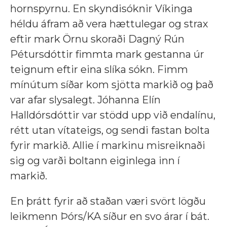
hornspyrnu. En skyndisóknir Víkinga
héldu áfram að vera hættulegar og strax
eftir mark Örnu skoraði Dagný Rún
Pétursdóttir fimmta mark gestanna úr
teignum eftir eina slíka sókn. Fimm
mínútum síðar kom sjötta markið og það
var afar slysalegt. Jóhanna Elín
Halldórsdóttir var stödd upp við endalínu,
rétt utan vítateigs, og sendi fastan bolta
fyrir markið. Allie í markinu misreiknaði
sig og varði boltann eiginlega inn í
markið.
En þrátt fyrir að staðan væri svört lögðu
leikmenn Þórs/KA síður en svo árar í bát.