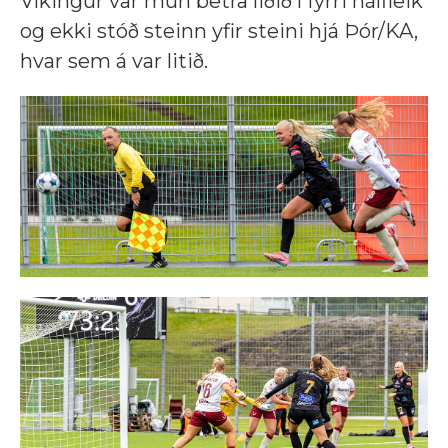
Víkingur var mun betra liðið í fyrri hálfleik
og ekki stóð steinn yfir steini hjá Þór/KA,
hvar sem á var litið.