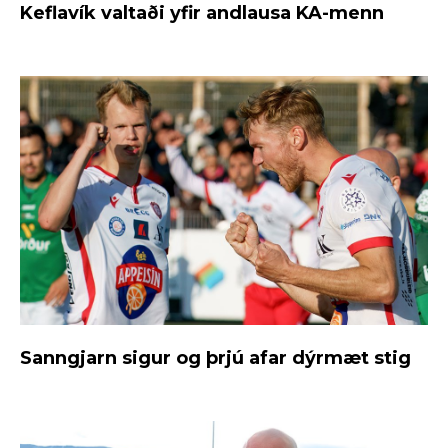
Keflavík valtaði yfir andlausa KA-menn
Sanngjarn sigur og þrjú afar dýrmæt stig