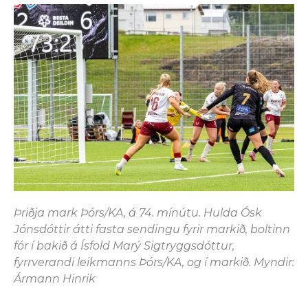
Þriðja mark Þórs/KA, á 74. mínútu. Hulda Ósk
Jónsdóttir átti fasta sendingu fyrir markið, boltinn
fór í bakið á Ísfold Marý Sigtryggsdóttur,
fyrrverandi leikmanns Þórs/KA, og í markið. Myndir:
Ármann Hinrik