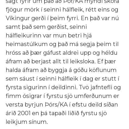
sagt fyrir um það að Þór/KA myndi skora
fjögur mörk í seinni hálfleik, rétt eins og
Víkingur gerði í þeim fyrri. En það var nú
samt það sem gerðist, seinni
hálfleikurinn var mun betri hjá
heimastúlkum og það má segja þeim til
hróss að þær gáfust aldrei upp og héldu
áfram að berjast allt til leiksloka. Ef þær
halda áfram að byggja á góðu köflunum
sem sáust í seinni hálfleik í dag er stutt í
fyrsta sigurinn í deildinni. Tvö jafntefli og
fimm ósigrar í fyrstu sjö umferðunum er
versta byrjun Þórs/KA í efstu deild síðan
árið 2001 en þá tapaði liðið fyrstu sjö
leikjum sínum.