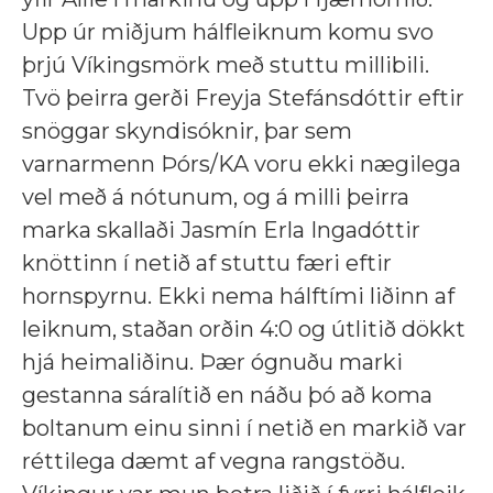
Upp úr miðjum hálfleiknum komu svo
þrjú Víkingsmörk með stuttu millibili.
Tvö þeirra gerði Freyja Stefánsdóttir eftir
snöggar skyndisóknir, þar sem
varnarmenn Þórs/KA voru ekki nægilega
vel með á nótunum, og á milli þeirra
marka skallaði Jasmín Erla Ingadóttir
knöttinn í netið af stuttu færi eftir
hornspyrnu. Ekki nema hálftími liðinn af
leiknum, staðan orðin 4:0 og útlitið dökkt
hjá heimaliðinu. Þær ógnuðu marki
gestanna sáralítið en náðu þó að koma
boltanum einu sinni í netið en markið var
réttilega dæmt af vegna rangstöðu.