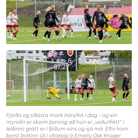
Fjórða og síðasta mark Þórs/KA í dag – og ein
myndin er skorin þannig að hún er „veðurfrétt“ í
leiðinni; grátt er í fjöllum eins og sjá má. Eftir horn
barst boltinn út í vítateig á Emelíu Ósk Krüger