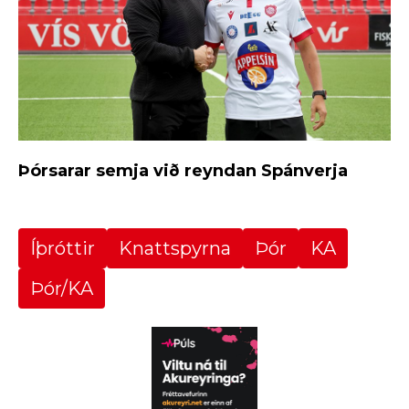
Þórsarar semja við reyndan Spánverja
Íþróttir
Knattspyrna
Þór
KA
Þór/KA