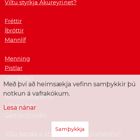
Viltu styrkja Akureyri.net?
Fréttir
Íþróttir
Mannlíf
Menning
Pistlar
Umræðan
Með því að heimsækja vefinn samþykkir þú
notkun á vafrakökum.
Minningargreinar
Ljósmyndir
Lesa nánar
Gamla myndin
Samþykkja
Viltu benda á áhugavert umfjöllunarefni?