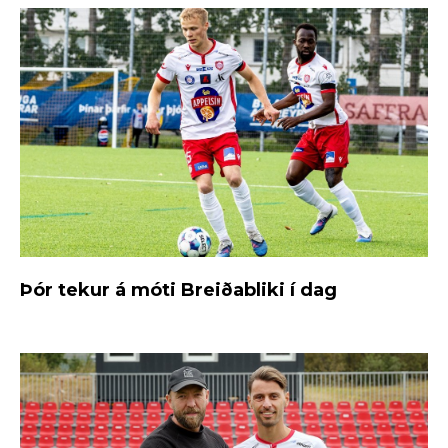
Þór tekur á móti Breiðabliki í dag