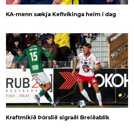
KA-menn sækja Keflvíkinga heim í dag
Kraftmikið Þórslið sigraði Breiðablik