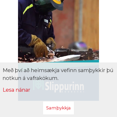
Með því að heimsækja vefinn samþykkir þú
notkun á vafrakökum.
Lesa nánar
Samþykkja