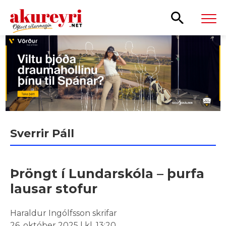
Leita
Sverrir Páll
Þröngt í Lundarskóla – þurfa
lausar stofur
Haraldur Ingólfsson skrifar
26. október 2025 | kl. 13:20