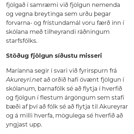
fjölgað í samræmi við fjölgun nemenda
og vegna breytinga sem urðu þegar
forvarna- og frístundamál voru færð inn í
skólana með tilheyrandi ráðningum
starfsfólks.
Stöðug fjölgun síðustu misseri
Maríanna segir í svari við fyrirspurn frá
Akureyri.net
að orðið hafi óvænt fjölgun í
skólanum, barnafólk sé að flytja í hverfið
og fjölgun í flestum árgöngum sem stafi
bæði af því að fólk sé að flytja til Akureyrar
og á milli hverfa, mögulega sé hverfið að
yngjast upp.