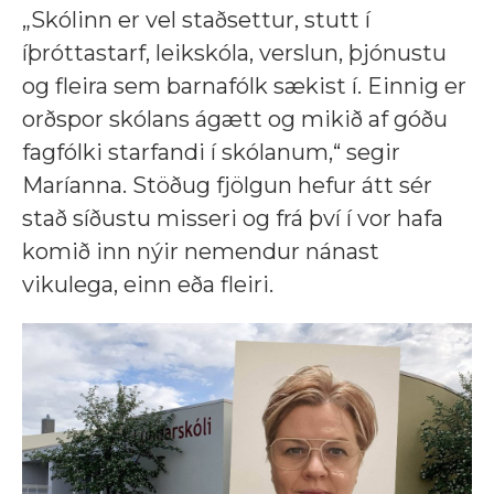
„Skólinn er vel staðsettur, stutt í
íþróttastarf, leikskóla, verslun, þjónustu
og fleira sem barnafólk sækist í. Einnig er
orðspor skólans ágætt og mikið af góðu
fagfólki starfandi í skólanum,“ segir
Maríanna. Stöðug fjölgun hefur átt sér
stað síðustu misseri og frá því í vor hafa
komið inn nýir nemendur nánast
vikulega, einn eða fleiri.