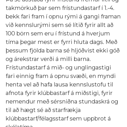
takmörkuð þar sem frístundastarf í 1.-4.
bekk fari fram í opnu rými á gangi framan
við kennslurými sem sé lítið fyrir allt að
100 börn sem eru í frístund á hverjum
tíma þegar mest er fyrri hluta dags. Með
þessum fjölda barna sé hljóðvist ekki góð
og árekstrar verði á milli barna.
Frístundastarf á mið- og unglingastigi
fari einnig fram á opnu svæði, en myndi
henta vel að hafa lausa kennslustofu til
afnota fyrir klúbbastarf á miðstigi, fyrir
nemendur með sérsniðna stundaskrá og
til að hægt sé að starfrækja
klúbbastarf/félagsstarf sem uppbrot á
skólatíma.