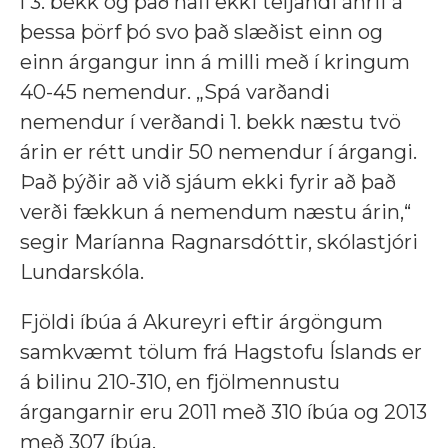
í 3. bekk og það hafi ekki teljandi áhrif á
þessa þörf þó svo
það slæðist einn og
einn árgangur inn á milli með í kringum
40-45 nemendur.
„Spá varðandi
nemendur í verðandi 1. bekk næstu tvö
árin er rétt undir 50 nemendur í árgangi.
Það þýðir að við sjáum ekki fyrir að það
verði fækkun á nemendum næstu árin,“
segir Maríanna Ragnarsdóttir, skólastjóri
Lundarskóla.
Fjöldi íbúa á Akureyri eftir árgöngum
samkvæmt tölum frá Hagstofu Íslands er
á bilinu 210-310, en fjölmennustu
árgangarnir eru 2011 með 310 íbúa og 2013
með 307 íbúa.