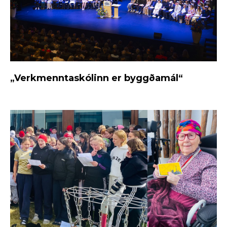
„Verkmenntaskólinn er byggðamál“