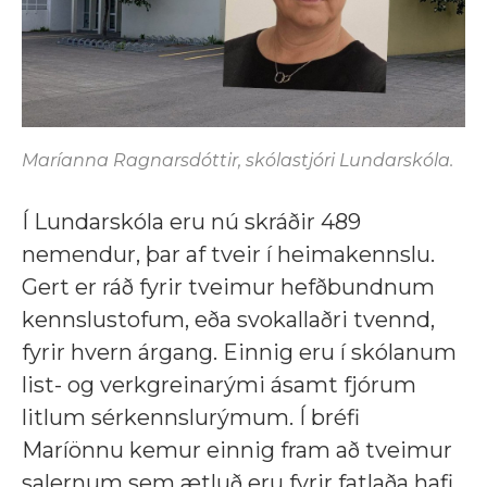
Maríanna Ragnarsdóttir, skólastjóri Lundarskóla.
Í Lundarskóla eru nú skráðir 489
nemendur, þar af tveir í heimakennslu.
Gert er ráð fyrir tveimur hefðbundnum
kennslustofum, eða svokallaðri tvennd,
fyrir hvern árgang. Einnig eru í skólanum
list- og verkgreinarými ásamt fjórum
litlum sérkennslurýmum. Í bréfi
Maríönnu kemur einnig fram að tveimur
salernum sem ætluð eru fyrir fatlaða hafi