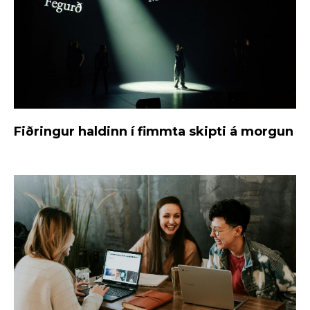
Fiðringur haldinn í fimmta skipti á morgun