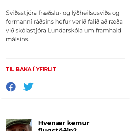
Sviðsstjóra fræðslu- og lýðheilsusviðs og
formanni ráðsins hefur verið falið að ræða
við skólastjóra Lundarskóla um framhald
málsins.
TIL BAKA Í YFIRLIT
Hvenær kemur
flugstöðin?