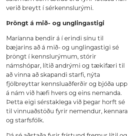
verið breytt í sérkennslurými.
Þröngt á mið- og unglingastigi
Maríanna bendir á í erindi sínu til
bæjarins að á mið- og unglingastigi sé
þröngt í kennslurýmum, stórir
námshópar, lítið andrými og tækifæri til
að vinna að skapandi starfi, nýta
fjölbreyttar kennsluaðferðir og bjóða upp
á nám við hæfi hvers og eins nemanda.
Þetta eigi sérstaklega við þegar horft sé
til vinnuaðstöðu fyrir nemendur, kennara
og starfsfólk.
Þá sé aðstaða fyrir frístund fremur lítil og