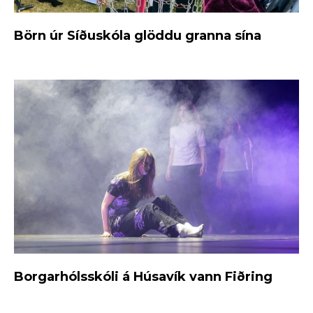
Börn úr Síðuskóla glöddu granna sína
Borgarhólsskóli á Húsavík vann Fiðring