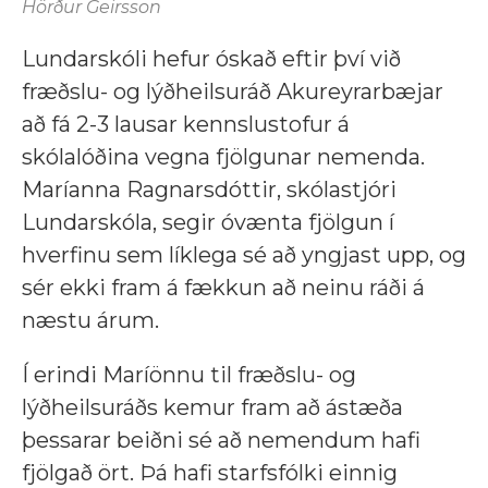
Hörður Geirsson
Lundarskóli hefur óskað eftir því við
fræðslu- og lýðheilsuráð Akureyrarbæjar
að fá 2-3 lausar kennslustofur á
skólalóðina vegna fjölgunar nemenda.
Maríanna Ragnarsdóttir, skólastjóri
Lundarskóla, segir óvænta fjölgun í
hverfinu sem líklega sé að yngjast upp, og
sér ekki fram á fækkun að neinu ráði á
næstu árum.
Í erindi Maríönnu til fræðslu- og
lýðheilsuráðs kemur fram að ástæða
þessarar beiðni sé að nemendum hafi
fjölgað ört. Þá hafi starfsfólki einnig