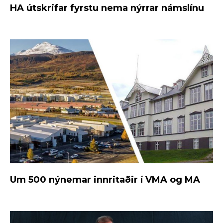
HA útskrifar fyrstu nema nýrrar námslínu
Um 500 nýnemar innritaðir í VMA og MA