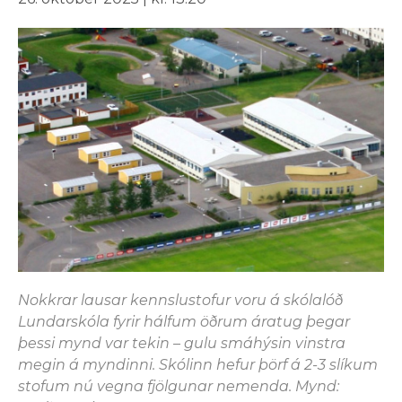
Nokkrar lausar kennslustofur voru á skólalóð
Lundarskóla fyrir hálfum öðrum áratug þegar
þessi mynd var tekin – gulu smáhýsin vinstra
megin á myndinni. Skólinn hefur þörf á 2-3 slíkum
stofum nú vegna fjölgunar nemenda. Mynd: