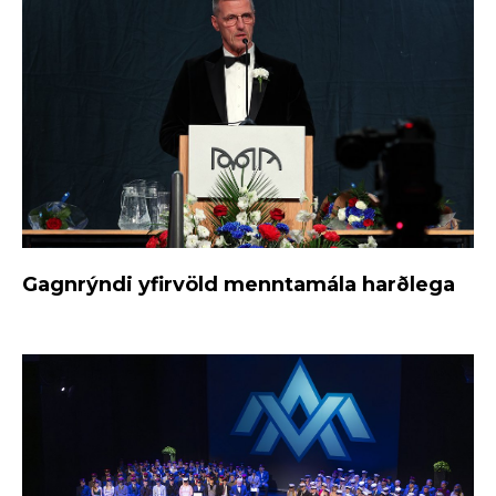
Gagnrýndi yfirvöld menntamála harðlega