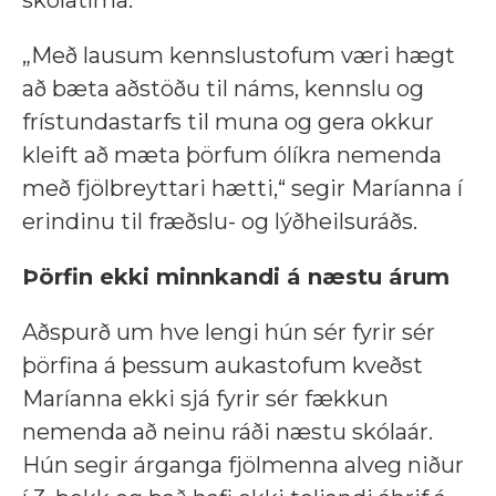
„Með lausum kennslustofum væri hægt
að bæta aðstöðu til náms, kennslu og
frístundastarfs til muna og gera okkur
kleift að mæta þörfum ólíkra nemenda
með fjölbreyttari hætti,“ segir Maríanna í
erindinu til fræðslu- og lýðheilsuráðs.
Þörfin ekki minnkandi á næstu árum
Aðspurð um hve lengi hún sér fyrir sér
þörfina á þessum aukastofum kveðst
Maríanna ekki sjá fyrir sér fækkun
nemenda að neinu ráði næstu skólaár.
Hún segir árganga fjölmenna alveg niður