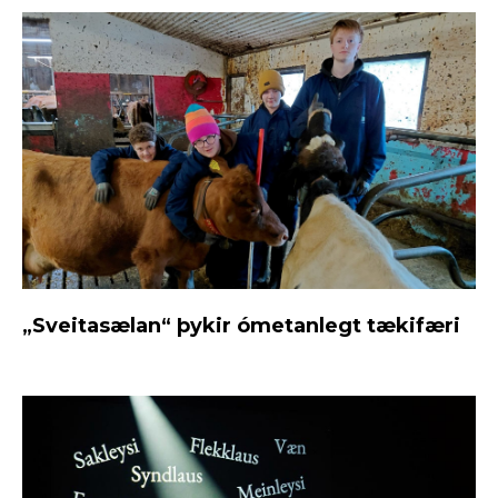
„Sveitasælan“ þykir ómetanlegt tækifæri