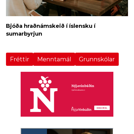
Bjóða hraðnámskeið í íslensku í
sumarbyrjun
Fréttir
Menntamál
Grunnskólar