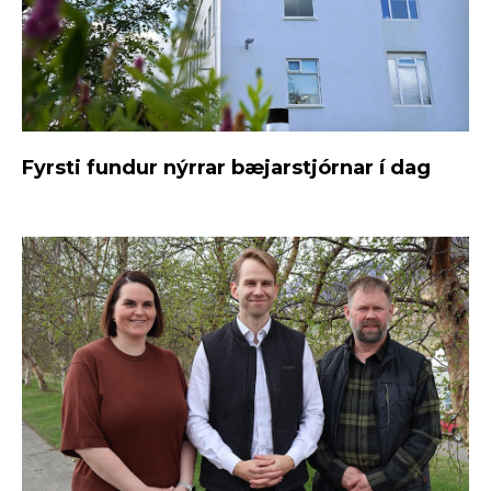
Fyrsti fundur nýrrar bæjarstjórnar í dag