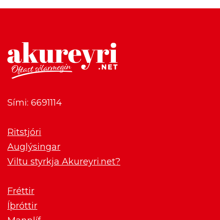
Sími: 6691114
Ritstjóri
Auglýsingar
Viltu styrkja Akureyri.net?
Fréttir
Íþróttir