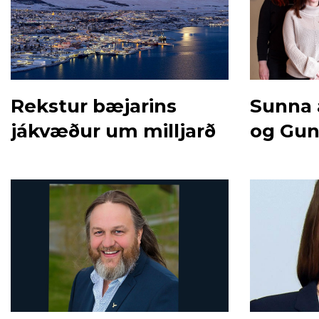
Rekstur bæjarins
Sunna 
jákvæður um milljarð
og Gunn
sæti