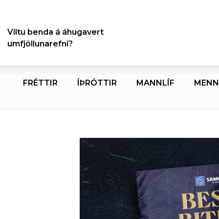
Viltu benda á áhugavert
umfjöllunarefni?
FRÉTTIR
ÍÞRÓTTIR
MANNLÍF
MENN