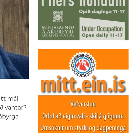
tt mál.
ð vantar?
„ábyrga