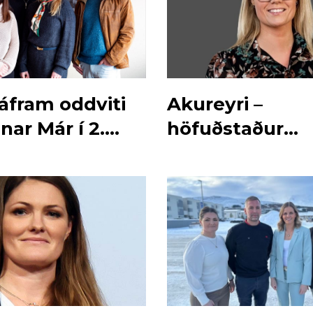
áfram oddviti
Akureyri –
ar Már í 2.
höfuðstaður
Norðurlands m
framtíðarsýn