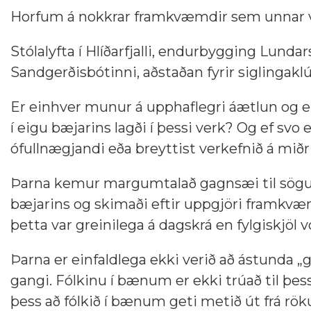
Horfum á nokkrar framkvæmdir sem unnar vor
Stólalyfta í Hlíðarfjalli, endurbygging Lunda
Sandgerðisbótinni, aðstaðan fyrir siglingakl
Er einhver munur á upphaflegri áætlun og e
í eigu bæjarins lagði í þessi verk? Og ef sv
ófullnægjandi eða breyttist verkefnið á miðri
Þarna kemur margumtalað gagnsæi til sögunnar
bæjarins og skimaði eftir uppgjöri framkvæmd
þetta var greinilega á dagskrá en fylgiskjöl 
Þarna er einfaldlega ekki verið að ástunda „g
gangi. Fólkinu í bænum er ekki trúað til þ
þess að fólkið í bænum geti metið út frá rö