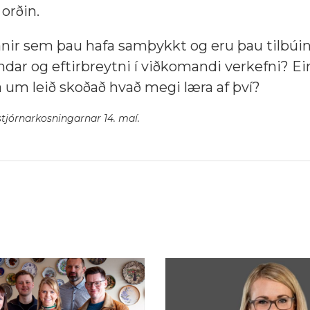
 orðin.
anir sem þau hafa samþykkt og eru þau tilbúin
yndar og eftirbreytni í viðkomandi verkefni? E
þá um leið skoðað hvað megi læra af því?
stjórnarkosningarnar 14. maí.