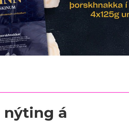
 nýting á