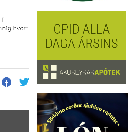
 í
innig hvort