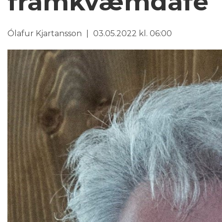
framkvæmdafé
Ólafur Kjartansson
03.05.2022 kl. 06:00