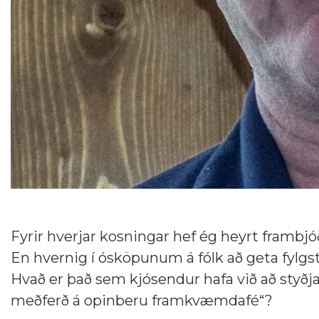
Fyrir hverjar kosningar hef ég heyrt frambj
En hvernig í ósköpunum á fólk að geta fylg
Hvað er það sem kjósendur hafa við að styðja
meðferð á opinberu framkvæmdafé“?