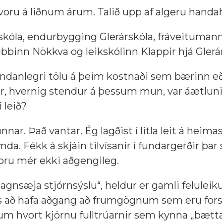
u á liðnum árum. Talið upp af algeru handah
rskóla, endurbygging Glerárskóla, fráveitumann
úbbinn Nökkva og leikskólinn Klappir hjá Glerá
ndanlegri tölu á þeim kostnaði sem bærinn eð
o er, hvernig stendur á þessum mun, var áætlun
 leið?
. Það vantar. Ég lagðist í litla leit á heima
a. Fékk á skjáin tilvísanir í fundargerðir þar
voru mér ekki aðgengileg.
agnsæja stjórnsýslu“, heldur er gamli feluleik
ess að hafa aðgang að frumgögnum sem eru for
kum hvort kjörnu fulltrúarnir sem kynna „bæt