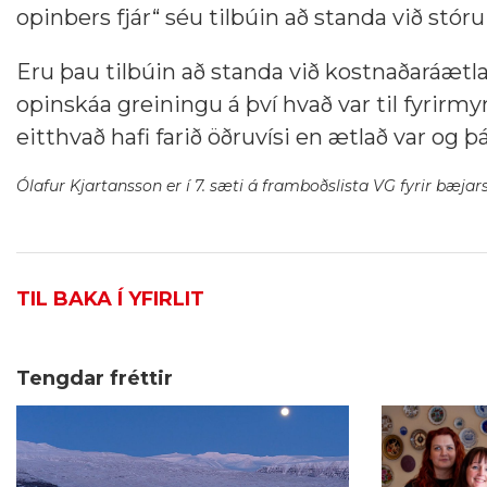
opinbers fjár“ séu tilbúin að standa við stóru
Eru þau tilbúin að standa við kostnaðaráætl
opinskáa greiningu á því hvað var til fyrirm
eitthvað hafi farið öðruvísi en ætlað var og 
Ólafur Kjartansson er í 7. sæti á framboðslista VG fyrir bæjar
TIL BAKA Í YFIRLIT
Tengdar fréttir