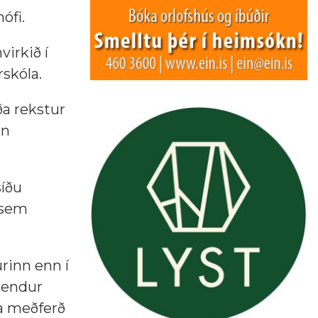
ófi.
virkið í
rskóla.
a rekstur
in
síðu
 sem
urinn enn í
sendur
ta meðferð