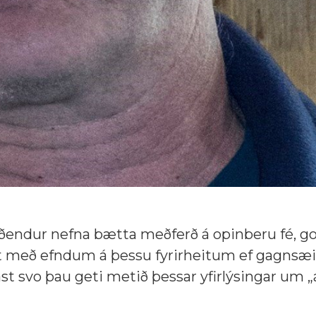
óðendur nefna bætta meðferð á opinberu fé, go
st með efndum á þessu fyrirheitum ef gagnsæi
st svo þau geti metið þessar yfirlýsingar um 