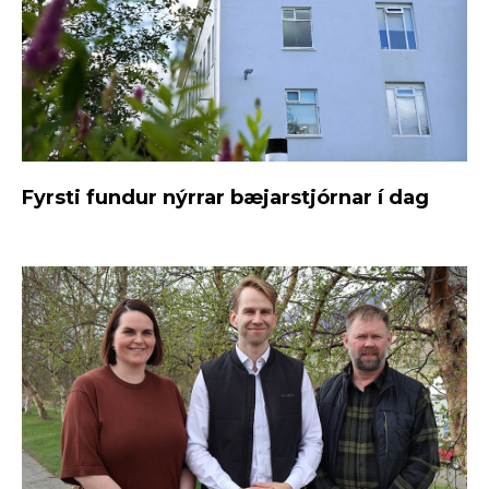
Fyrsti fundur nýrrar bæjarstjórnar í dag