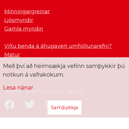
Minningargreinar
Ljósmyndir
Gamla myndin
Viltu benda á áhugavert umfjöllunarefni?
Matur
Með því að heimsækja vefinn samþykkir þú
notkun á vafrakökum.
Lesa nánar
© 1998 - 2026 Allur réttur áskilinn
Samþykkja