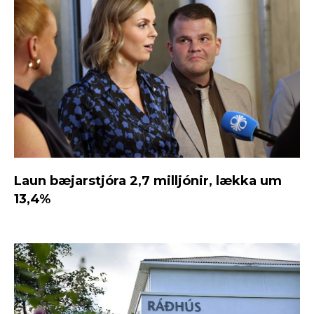
Laun bæjarstjóra 2,7 milljónir, lækka um
13,4%