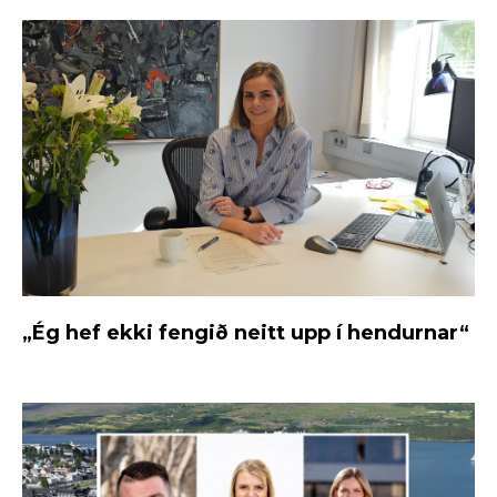
„Ég hef ekki fengið neitt upp í hendurnar“