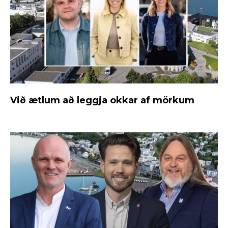
Við ætlum að leggja okkar af mörkum