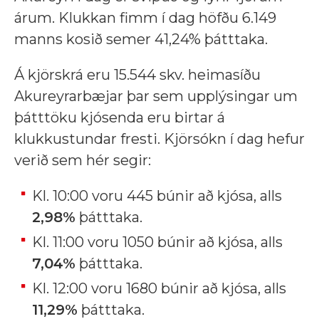
árum. Klukkan fimm í dag höfðu 6.149
manns kosið semer 41,24% þátttaka.
Á kjörskrá eru 15.544 skv. heimasíðu
Akureyrarbæjar þar sem upplýsingar um
þátttöku kjósenda eru birtar á
klukkustundar fresti. Kjörsókn í dag hefur
verið sem hér segir:
Kl. 10:00 voru 445 búnir að kjósa, alls
2,98%
þátttaka.
Kl. 11:00 voru 1050 búnir að kjósa, alls
7,04%
þátttaka.
Kl. 12:00 voru 1680 búnir að kjósa, alls
11,29%
þátttaka.