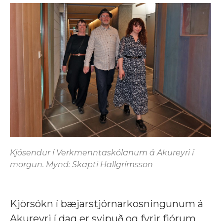
Kjósendur í Verkmenntaskólanum á Akureyri í
morgun. Mynd: Skapti Hallgrímsson
Kjörsókn í bæjarstjórnarkosningunum á
Akureyri í dag er svipuð og fyrir fjórum