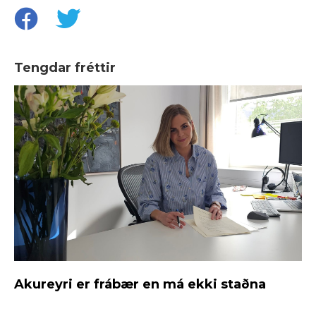
Tengdar fréttir
Akureyri er frábær en má ekki staðna