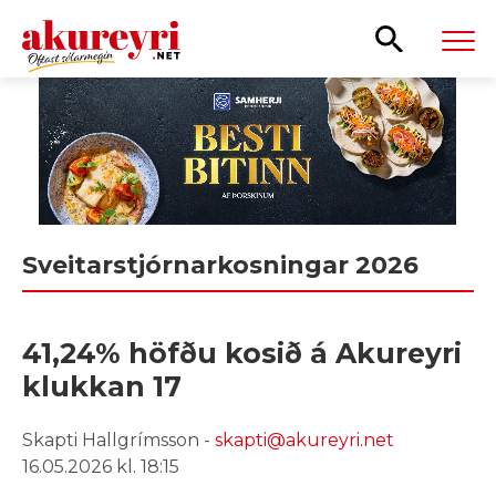
Leita
Sveitarstjórnarkosningar 2026
41,24% höfðu kosið á Akureyri
klukkan 17
Skapti Hallgrímsson -
skapti@akureyri.net
16.05.2026 kl. 18:15