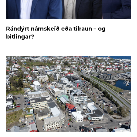
Rándýrt námskeið eða tilraun – og
bitlingar?