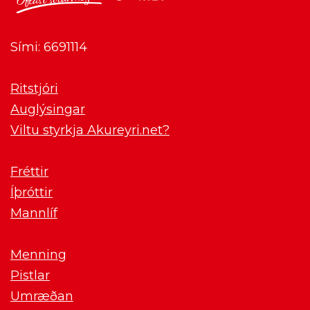
Sími: 6691114
Ritstjóri
Auglýsingar
Viltu styrkja Akureyri.net?
Fréttir
Íþróttir
Mannlíf
Menning
Pistlar
Umræðan