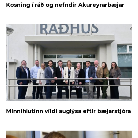
Kosning í ráð og nefndir Akureyrarbæjar
Minnihlutinn vildi auglýsa eftir bæjarstjóra