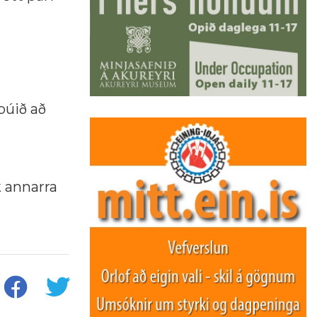
búið að
k annarra