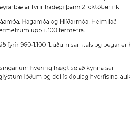
yrarbæjar fyrir hádegi þann 2. október nk.
 Háamóa, Hagamóa og Hlíðarmóa. Heimilað
ermetrum upp í 300 fermetra.
áð fyrir 960-1.100 íbúðum samtals og þegar er 
ýsingar um hvernig hægt sé að kynna sér
glýstum lóðum og deiliskipulag hverfisins, au