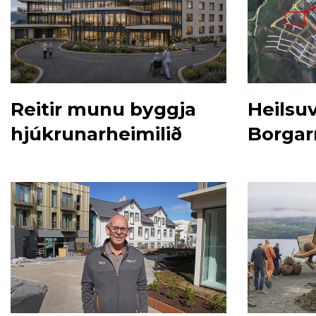
Reitir munu byggja
Heilsuv
hjúkrunarheimilið
Borgar