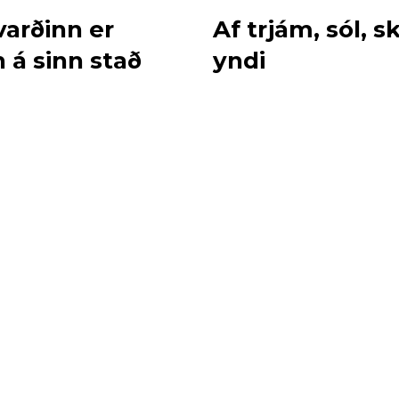
varðinn er
Af trjám, sól, sk
 á sinn stað
yndi