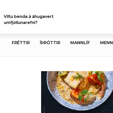
Viltu benda á áhugavert
umfjöllunarefni?
FRÉTTIR
ÍÞRÓTTIR
MANNLÍF
MENN