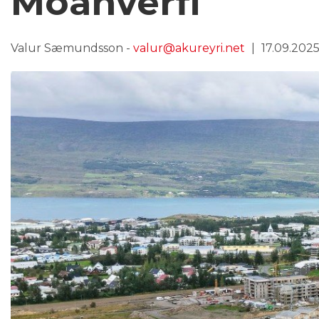
Móahverfi
Valur Sæmundsson -
valur@akureyri.net
17.09.2025