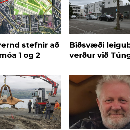
ernd stefnir að
Biðsvæði leigub
móa 1 og 2
verður við Tún