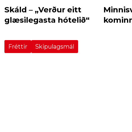
Skáld – „Verður eitt
Minnis
glæsilegasta hótelið“
kominn
Fréttir
Skipulagsmál