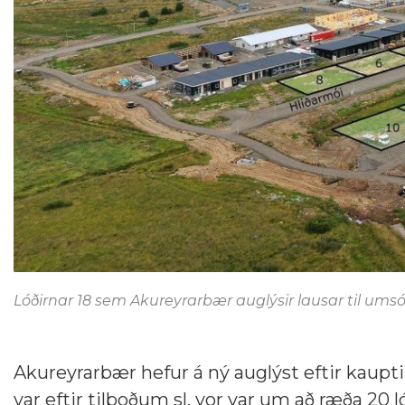
Lóðirnar 18 sem Akureyrarbær auglýsir lausar til ums
Akureyrarbær hefur á ný auglýst eftir kaupti
var eftir tilboðum sl. vor var um að ræða 20 l