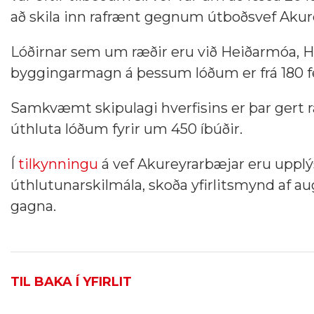
að skila inn rafrænt gegnum útboðsvef Akure
Lóðirnar sem um ræðir eru við Heiðarmóa,
byggingarmagn á þessum lóðum er frá 180 f
Samkvæmt skipulagi hverfisins er þar gert r
úthluta lóðum fyrir um 450 íbúðir.
Í
tilkynningu
á vef Akureyrarbæjar eru uppl
úthlutunarskilmála, skoða yfirlitsmynd af au
gagna.
TIL BAKA Í YFIRLIT