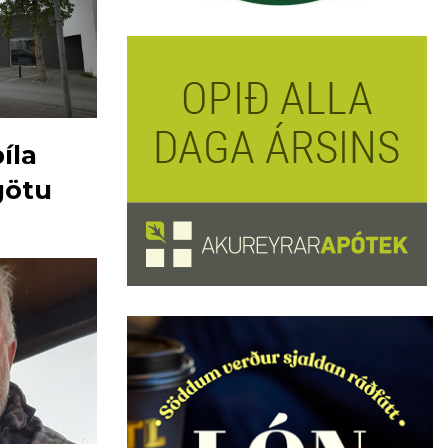
íla
götu