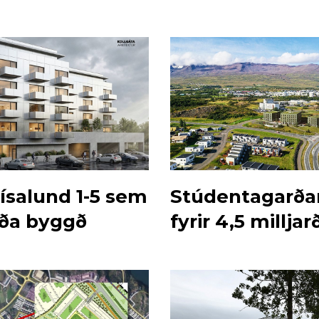
rísalund 1-5 sem
Stúdentagarðar
ða byggð
fyrir 4,5 milljar