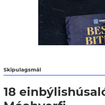
Skipulagsmál
18 einbýlishúsaló