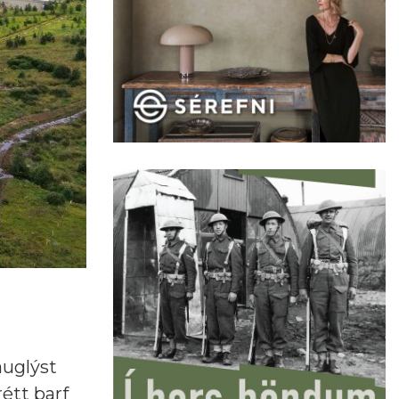
auglýst
rétt þarf