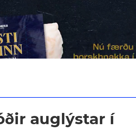
ðir auglýstar í