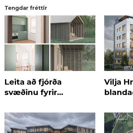
Tengdar fréttir
Leita að fjórða
Vilja H
svæðinu fyrir
blanda
byggingu smáhúsa