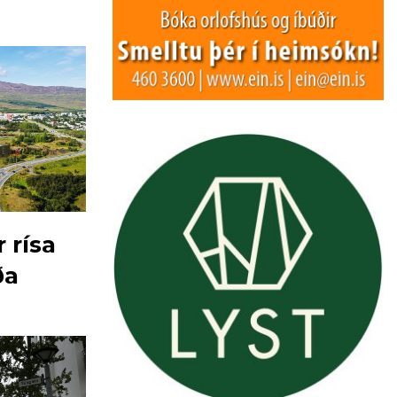
 rísa
ða