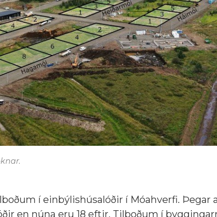
óknar.
lboðum í einbýlishúsalóðir í Móahverfi. Þegar 
óðir en núna eru 18 eftir. Tilboðum í byggingar