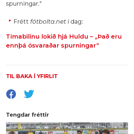
spurningar.“
Frétt
fótbolta.net
í dag:
Tímabilinu lokið hjá Huldu – „Það eru
ennþá ósvaraðar spurningar“
TIL BAKA Í YFIRLIT
Tengdar fréttir