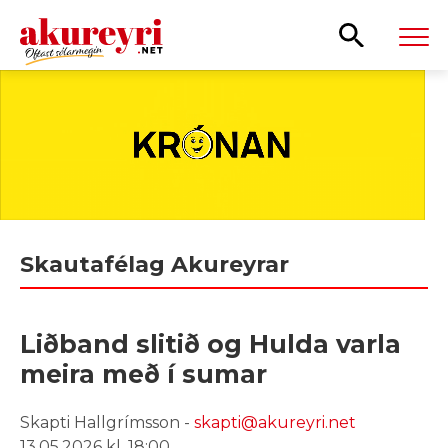
Leita
Skautafélag Akureyrar
Liðband slitið og Hulda varla
meira með í sumar
Skapti Hallgrímsson -
skapti@akureyri.net
13.05.2026 kl. 18:00