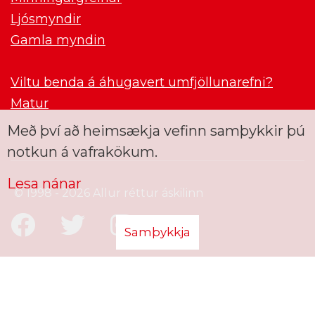
Ljósmyndir
Gamla myndin
Viltu benda á áhugavert umfjöllunarefni?
Matur
Með því að heimsækja vefinn samþykkir þú
notkun á vafrakökum.
Lesa nánar
© 1998 - 2026 Allur réttur áskilinn
Samþykkja