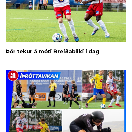
Þór tekur á móti Breiðabliki í dag