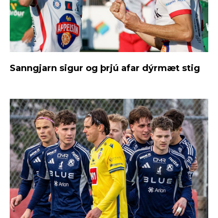
Sanngjarn sigur og þrjú afar dýrmæt stig