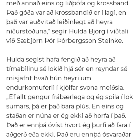
með annað eins og liðþófa og krossband.
Það góða var að krossbandið er í lagi, en
það var auðvitað leiðinlegt að heyra
niðurstöðuna,“ segir Hulda Björg í viðtali
við Sæbjörn Þór Þórbergsson Steinke.
Hulda segist hafa fengið að heyra að
tímabilinu sé lokið hjá sér en reyndar sé
misjafnt hvað hún heyri um
endurkomuferli í kjölfar svona meiðsla.
„Ef allt gengur frábærlega og ég spila í lok
sumars, þá er það bara plús. En eins og
staðan er núna er ég ekki að horfa í það.
Það er ennþá óvíst hvort ég þurfi að fara í
aðgerð eða ekki. Það eru ennþá ósvaraðar