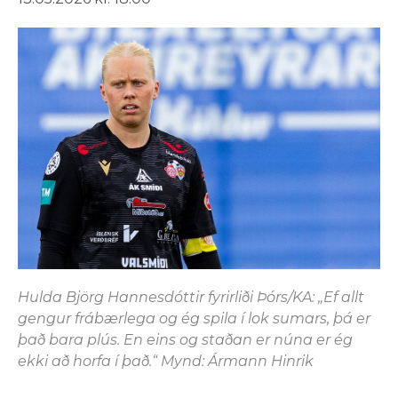
Hulda Björg Hannesdóttir fyrirliði Þórs/KA: „Ef allt
gengur frábærlega og ég spila í lok sumars, þá er
það bara plús. En eins og staðan er núna er ég
ekki að horfa í það.“ Mynd: Ármann Hinrik