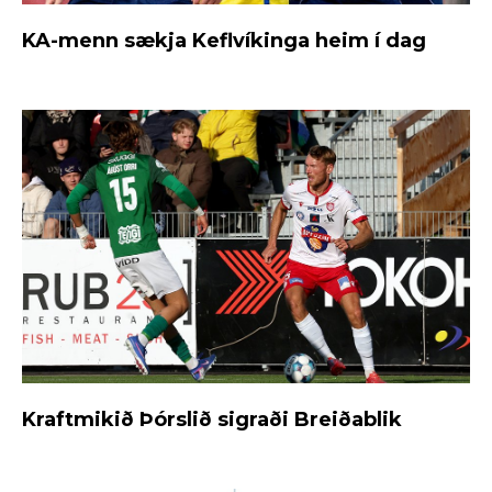
KA-menn sækja Keflvíkinga heim í dag
Kraftmikið Þórslið sigraði Breiðablik