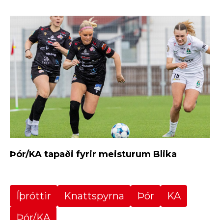
Þór/KA tapaði fyrir meisturum Blika
Íþróttir
Knattspyrna
Þór
KA
Þór/KA