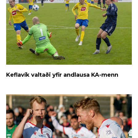
Keflavík valtaði yfir andlausa KA-menn