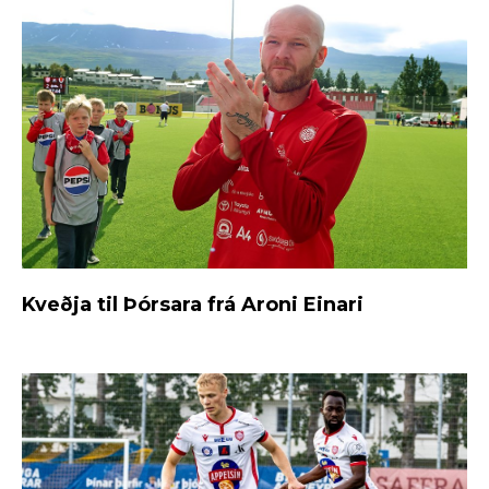
Kveðja til Þórsara frá Aroni Einari