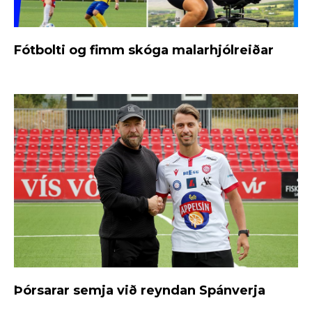
Fótbolti og fimm skóga malarhjólreiðar
Þórsarar semja við reyndan Spánverja