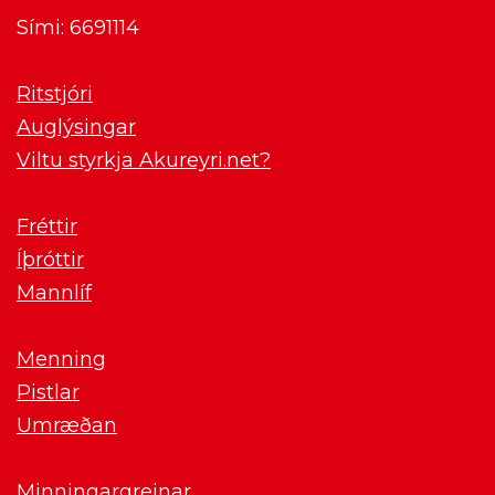
Sími: 6691114
Ritstjóri
Auglýsingar
Viltu styrkja Akureyri.net?
Fréttir
Íþróttir
Mannlíf
Menning
Pistlar
Umræðan
Minningargreinar