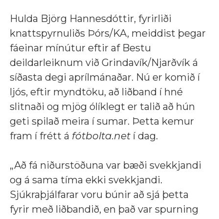
Hulda Björg Hannesdóttir, fyrirliði
knattspyrnuliðs Þórs/KA, meiddist þegar
fáeinar mínútur eftir af Bestu
deildarleiknum við Grindavík/Njarðvík á
síðasta degi aprílmánaðar. Nú er komið í
ljós, eftir myndtöku, að liðband í hné
slitnaði og mjög ólíklegt er talið að hún
geti spilað meira í sumar. Þetta kemur
fram í frétt á
fótbolta.net
í dag.
„Að fá niðurstöðuna var bæði svekkjandi
og á sama tíma ekki svekkjandi.
Sjúkraþjálfarar voru búnir að sjá þetta
fyrir með liðbandið, en það var spurning