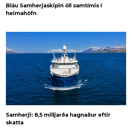
Bláu Samherjaskipin öll samtímis í
heimahöfn
Samherji: 8,5 milljarða hagnaður eftir
skatta