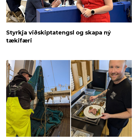
Styrkja viðskiptatengsl og skapa ný
tækifæri