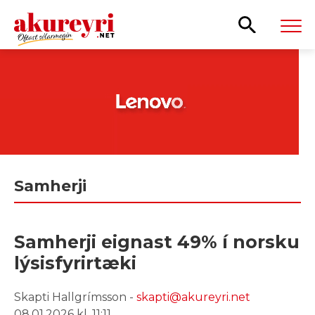
Leita
Samherji
Samherji eignast 49% í norsku
lýsisfyrirtæki
Skapti Hallgrímsson -
skapti@akureyri.net
08.01.2026 kl. 11:11