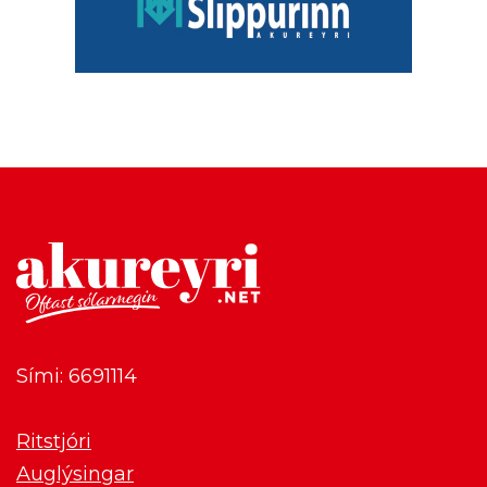
Sími: 6691114
Ritstjóri
Auglýsingar