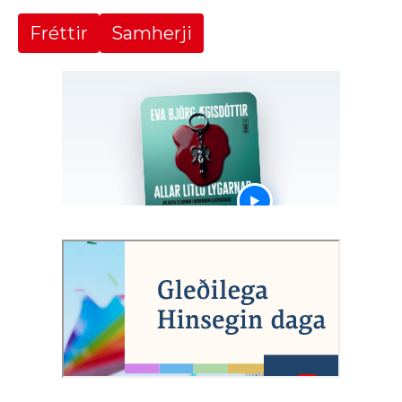
Fréttir
Samherji