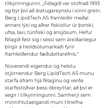
tilkynningunni. „Félagið var stofnað 1993
og býr því að áratugareynslu í sinni grein.
Berg LipidTech AS framleiðir meðal
annars lýsi og aðrar fiskiolíur úr þorski,
ufsa, laxi, túnfiski og ansjósum. Hefur
félagið fest sig í sessi sem áreiðanlegur
birgir á heildsölumarkaði fyrir
framleiðendur fæðubótarefnis.“
Núverandi eigendur og helstu
stjórnendur Berg LipidTech AS munu
starfa áfram hjá félaginu og verða
starfsstöðvar þess óbreyttar, að því er
segir í tilkynningunni. Samherji sem
minnihlutaeigandi muni tilnefna