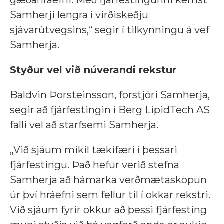
gæðahráefni. Með fjárfestingunni kemst
Samherji lengra í virðiskeðju
sjávarútvegsins,“ segir í tilkynningu á vef
Samherja.
Styður vel við núverandi rekstur
Baldvin Þorsteinsson, forstjóri Samherja,
segir að fjárfestingin í Berg LipidTech AS
falli vel að starfsemi Samherja.
„Við sjáum mikil tækifæri í þessari
fjárfestingu. Það hefur verið stefna
Samherja að hámarka verðmætasköpun
úr því hráefni sem fellur til í okkar rekstri.
Við sjáum fyrir okkur að þessi fjárfesting