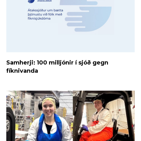
Samherji: 100 milljónir í sjóð gegn
fíknivanda