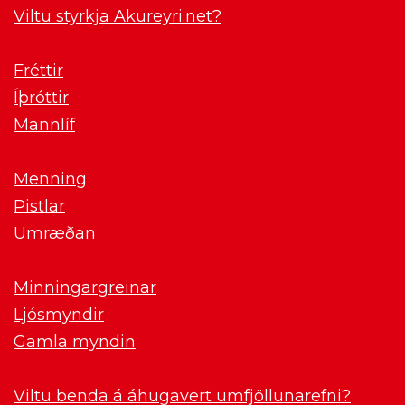
Viltu styrkja Akureyri.net?
Fréttir
Íþróttir
Mannlíf
Menning
Pistlar
Umræðan
Minningargreinar
Ljósmyndir
Gamla myndin
Viltu benda á áhugavert umfjöllunarefni?