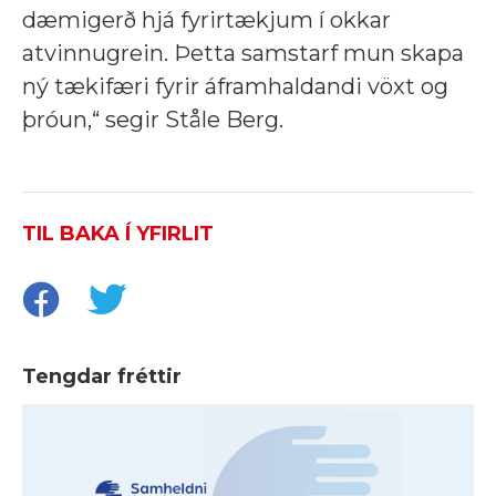
dæmigerð hjá fyrirtækjum í okkar
atvinnugrein. Þetta samstarf mun skapa
ný tækifæri fyrir áframhaldandi vöxt og
þróun,“ segir Ståle Berg.
TIL BAKA Í YFIRLIT
Tengdar fréttir