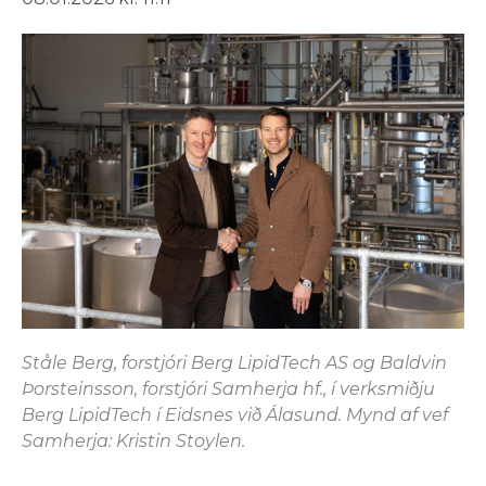
Ståle Berg, forstjóri Berg LipidTech AS og Baldvin
Þorsteinsson, forstjóri Samherja hf., í verksmiðju
Berg LipidTech í Eidsnes við Álasund. Mynd af vef
Samherja: Kristin Stoylen.