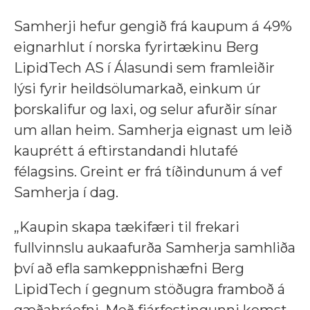
Samherji hefur gengið frá kaupum á 49%
eignarhlut í norska fyrirtækinu Berg
LipidTech AS í Álasundi sem framleiðir
lýsi fyrir heildsölumarkað, einkum úr
þorskalifur og laxi, og selur afurðir sínar
um allan heim. Samherja eignast um leið
kauprétt á eftirstandandi hlutafé
félagsins. Greint er frá tíðindunum á vef
Samherja í dag.
„Kaupin skapa tækifæri til frekari
fullvinnslu aukaafurða Samherja samhliða
því að efla samkeppnishæfni Berg
LipidTech í gegnum stöðugra framboð á