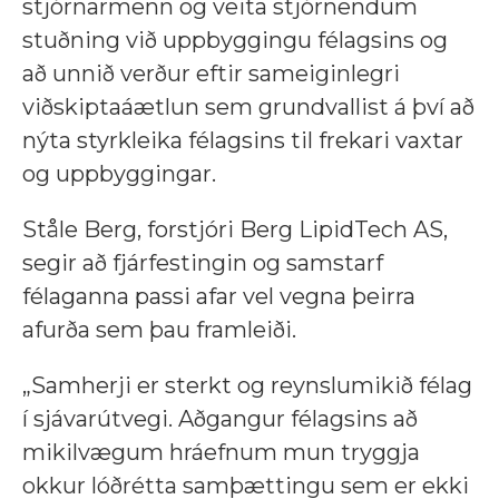
stjórnarmenn og veita stjórnendum
stuðning við uppbyggingu félagsins og
að unnið verður eftir sameiginlegri
viðskiptaáætlun sem grundvallist á því að
nýta styrkleika félagsins til frekari vaxtar
og uppbyggingar.
Ståle Berg, forstjóri Berg LipidTech AS,
segir að fjárfestingin og samstarf
félaganna passi afar vel vegna þeirra
afurða sem þau framleiði.
„Samherji er sterkt og reynslumikið félag
í sjávarútvegi. Aðgangur félagsins að
mikilvægum hráefnum mun tryggja
okkur lóðrétta samþættingu sem er ekki