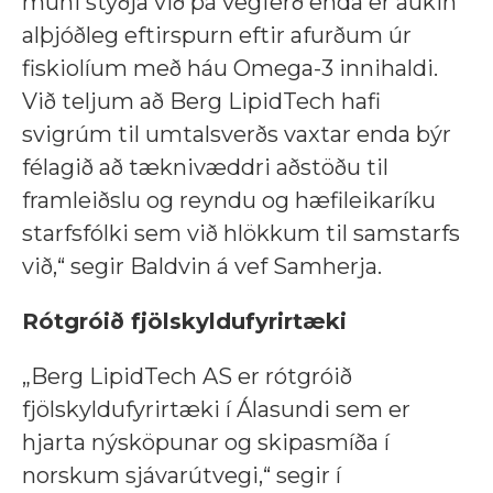
muni styðja við þá vegferð enda er aukin
alþjóðleg eftirspurn eftir afurðum úr
fiskiolíum með háu Omega-3 innihaldi.
Við teljum að Berg LipidTech hafi
svigrúm til umtalsverðs vaxtar enda býr
félagið að tæknivæddri aðstöðu til
framleiðslu og reyndu og hæfileikaríku
starfsfólki sem við hlökkum til samstarfs
við,“ segir Baldvin á vef Samherja.
Rótgróið fjölskyldufyrirtæki
„Berg LipidTech AS er rótgróið
fjölskyldufyrirtæki í Álasundi sem er
hjarta nýsköpunar og skipasmíða í
norskum sjávarútvegi,“ segir í