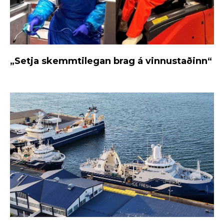
„Setja skemmtilegan brag á vinnustaðinn“