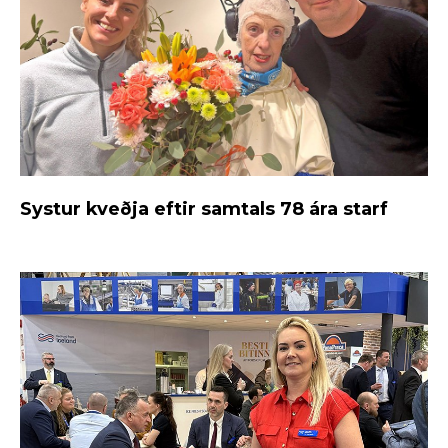
Systur kveðja eftir samtals 78 ára starf