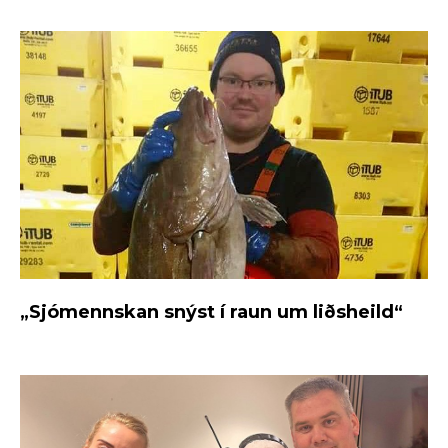
„Sjómennskan snýst í raun um liðsheild“