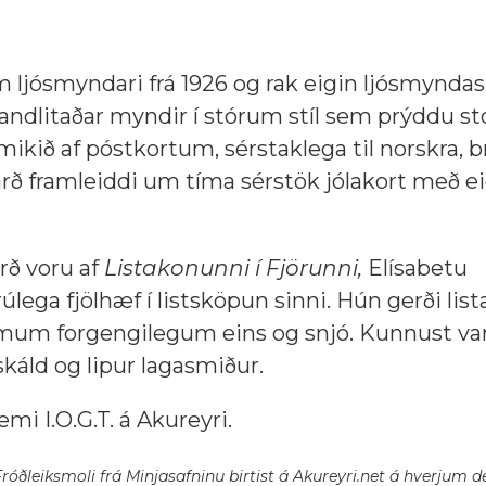
m ljósmyndari frá 1926 og rak eigin ljósmyndas
r handlitaðar myndir í stórum stíl sem prýddu s
 mikið af póstkortum, sérstaklega til norskra, 
ð framleiddi um tíma sérstök jólakort með e
rð voru af
Listakonunni í Fjörunni,
Elísabetu
úlega fjölhæf í listsköpun sinni. Hún gerði list
sumum forgengilegum eins og snjó. Kunnust va
káld og lipur lagasmiður.
emi I.O.G.T. á Akureyri.
róðleiksmoli frá Minjasafninu birtist á Akureyri.net á hverjum deg