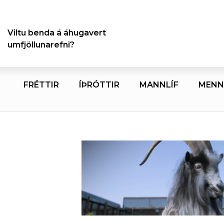
Viltu benda á áhugavert
umfjöllunarefni?
FRÉTTIR
ÍÞRÓTTIR
MANNLÍF
MENN