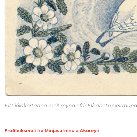
Eitt jólakortanna með mynd eftir Elísabetu Geirmunds
Fróðleiksmoli frá Minjasafninu á Akureyri