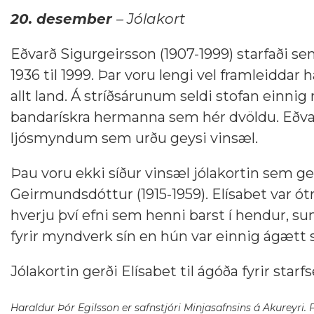
20. desember
– Jólakort
Eðvarð Sigurgeirsson (1907-1999) starfaði se
1936 til 1999. Þar voru lengi vel framleidda
allt land. Á stríðsárunum seldi stofan einnig
bandarískra hermanna sem hér dvöldu. Eðvar
ljósmyndum sem urðu geysi vinsæl.
Þau voru ekki síður vinsæl jólakortin sem ge
Geirmundsdóttur (1915-1959). Elísabet var ótr
hverju því efni sem henni barst í hendur, 
fyrir myndverk sín en hún var einnig ágætt s
Jólakortin gerði Elísabet til ágóða fyrir starfs
Haraldur Þór Egilsson er safnstjóri Minjasafnsins á Akureyri. F