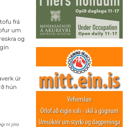
tofu frá
tofur um
breskra og
igin
averk úr
rð hún
i til jóla