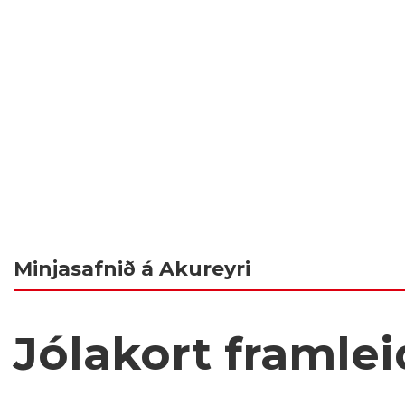
Minjasafnið á Akureyri
Jólakort framlei