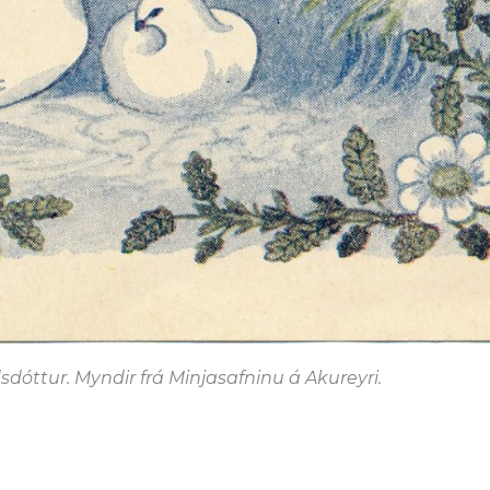
dóttur. Myndir frá Minjasafninu á Akureyri.