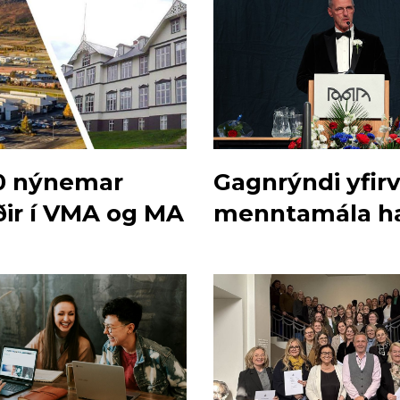
0 nýnemar
Gagnrýndi yfir
ðir í VMA og MA
menntamála ha