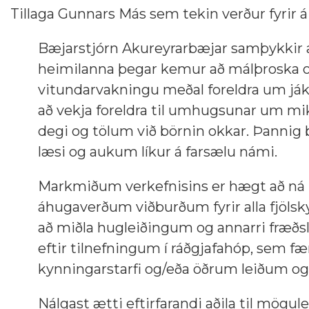
Tillaga Gunnars Más sem tekin verður fyrir á 
Bæjarstjórn Akureyrarbæjar samþykkir að
heimilanna þegar kemur að málþroska og
vitundarvakningu meðal foreldra um jákv
að vekja foreldra til umhugsunar um mi
degi og tölum við börnin okkar. Þannig
læsi og aukum líkur á farsælu námi.
Markmiðum verkefnisins er hægt að ná
áhugaverðum viðburðum fyrir alla fjölsk
að miðla hugleiðingum og annarri fræðslu 
eftir tilnefningum í ráðgjafahóp, sem fæ
kynningarstarfi og/eða öðrum leiðum og l
Nálgast ætti eftirfarandi aðila til mögu