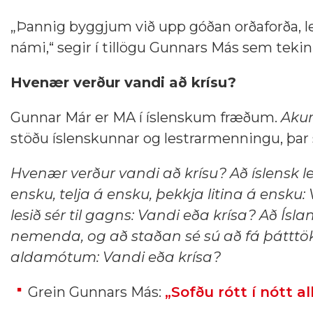
„Þannig byggjum við upp góðan orðaforða, l
námi,“ segir í tillögu Gunnars Más sem tekin 
Hvenær verður vandi að krísu?
Gunnar Már er MA í íslenskum fræðum.
Akur
stöðu íslenskunnar og lestrarmenningu, þar
Hvenær verður vandi að krísu? Að íslensk lei
ensku, telja á ensku, þekkja litina á ensku
lesið sér til gagns: Vandi eða krísa? Að Ís
nemenda, og að staðan sé sú að fá þátttöku
aldamótum: Vandi eða krísa?
Grein Gunnars Más:
„Sofðu rótt í nótt al