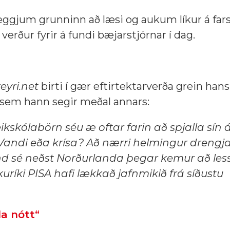
eggjum grunninn að læsi og aukum líkur á far
verður fyrir á fundi bæjarstjórnar í dag.
eyri.net
birti í gær eftirtektarverða grein han
 sem hann segir meðal annars:
kskólabörn séu æ oftar farin að spjalla sín á 
: Vandi eða krísa? Að nærri helmingur drengja
land sé neðst Norðurlanda þegar kemur að less
ríki PISA hafi lækkað jafnmikið frá síðustu
la nótt“