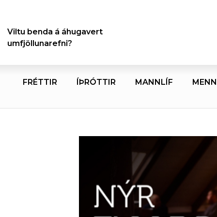
Viltu benda á áhugavert
umfjöllunarefni?
FRÉTTIR
ÍÞRÓTTIR
MANNLÍF
MENN