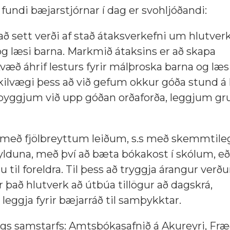
fundi bæjarstjórnar í dag er svohljóðandi:
 sett verði af stað átaksverkefni um hlutver
 læsi barna. Markmið átaksins er að skapa
æð áhrif lesturs fyrir málþroska barna og læsi
kilvægi þess að við gefum okkur góða stund á
 byggjum við upp góðan orðaforða, leggjum gr
 með fjölbreyttum leiðum, s.s með skemmtil
ylduna, með því að bæta bókakost í skólum, e
til foreldra. Til þess að tryggja árangur verð
r það hlutverk að útbúa tillögur að dagskrá,
eggja fyrir bæjarráð til samþykktar.
legs samstarfs: Amtsbókasafnið á Akureyri, Fræ