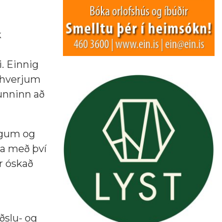
k
. Einnig
 hverjum
unninn að
egum og
ða með því
ur óskað
ðslu- og