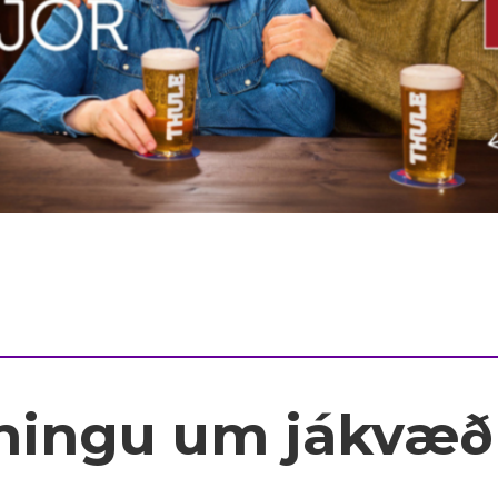
kningu um jákvæð