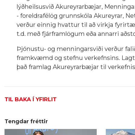
lýðheilsusvið Akureyrarbæjar, Menningar
- foreldrafélög grunnskóla Akureyrar, 
verður einnig hvattur til að virkja fyrirt
t.d. með fjárframlögum eða annarri aðst
Þjónustu- og menningarsviði verður falið 
framkvæmd og stefnu verkefnsins. Lagt e
það framlag Akureyrarbæjar til verkefnis
TIL BAKA Í YFIRLIT
Tengdar fréttir