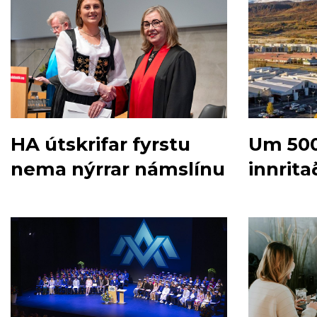
HA útskrifar fyrstu
Um 50
nema nýrrar námslínu
innrita