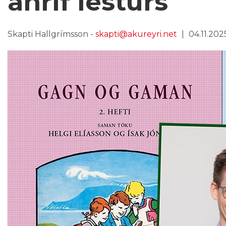
áhrif lesturs
Skapti Hallgrímsson -
skapti@akureyri.net
04.11.2025