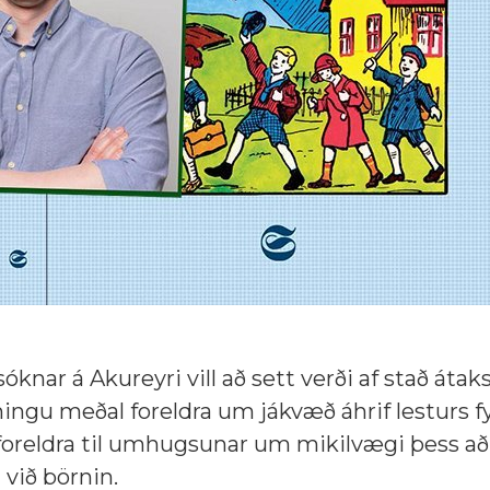
nar á Akureyri vill að sett verði af stað átak
ngu meðal foreldra um jákvæð áhrif lesturs fy
 foreldra til umhugsunar um mikilvægi þess að 
 við börnin.