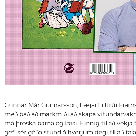
Gunnar Már Gunnarsson, bæjarfulltrúi Framsók
með það að markmiði að skapa vitundarvakni
málþroska barna og læsi. Einnig til að vekja
gefi sér góða stund á hverjum degi til að tala