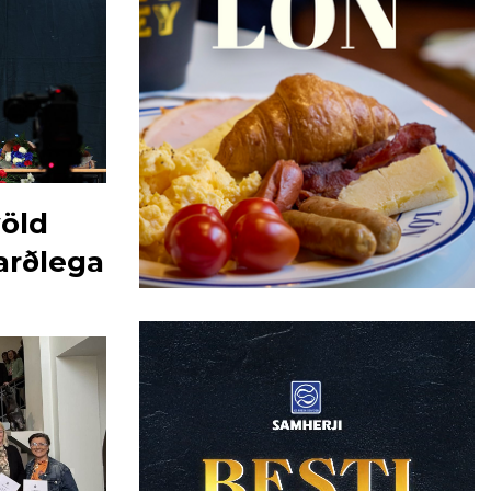
völd
rðlega