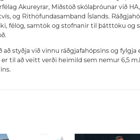
félag Akureyrar,
Miðstöð skólaþróunar við HA
Netvís, og Rithöfundasamband Íslands. Ráðgjah
æki, félög, samtök og stofnanir til þátttöku og 
oð.
að styðja við vinnu ráðgjafahópsins og fylgja e
r til að veitt verði heimild sem nemur 6,5 m.k
ins.