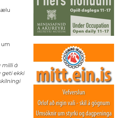
sælu
s um
milli á
 geti ekki
kilningi