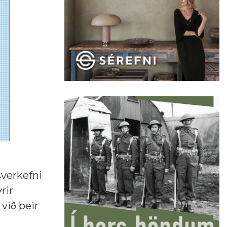
sverkefni
rir
við þeir