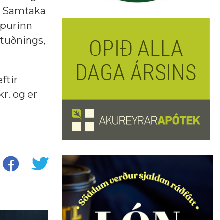
, Samtaka
ópurinn
stuðnings,
ftir
r. og er