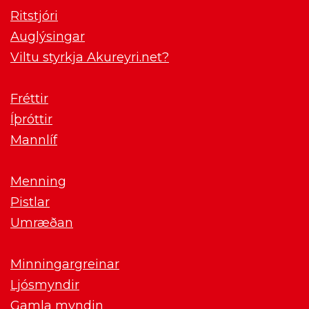
Ritstjóri
Auglýsingar
Viltu styrkja Akureyri.net?
Fréttir
Íþróttir
Mannlíf
Menning
Pistlar
Umræðan
Minningargreinar
Ljósmyndir
Gamla myndin