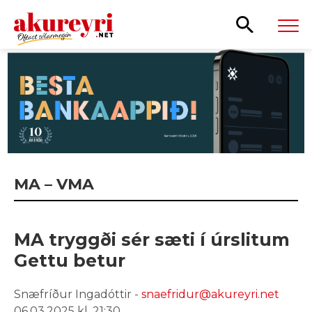
Leita
MA – VMA
MA tryggði sér sæti í úrslitum
Gettu betur
Snæfríður Ingadóttir -
snaefridur@akureyri.net
06.03.2025 kl. 21:30