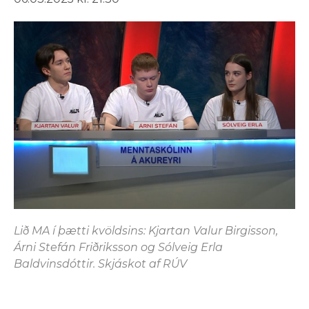
Lið MA í þætti kvöldsins: Kjartan Valur Birgisson,
Árni Stefán Friðriksson og Sólveig Erla
Baldvinsdóttir. Skjáskot af RÚV