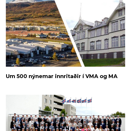
Um 500 nýnemar innritaðir í VMA og MA