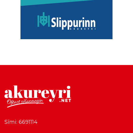
Sími: 6691114