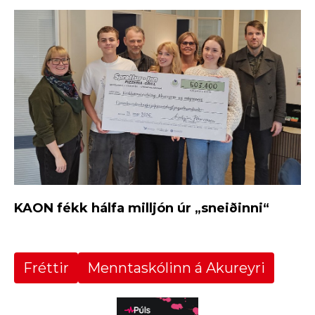
KAON fékk hálfa milljón úr „sneiðinni“
Fréttir
Menntaskólinn á Akureyri