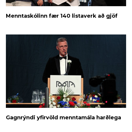
Menntaskólinn fær 140 listaverk að gjöf
Gagnrýndi yfirvöld menntamála harðlega