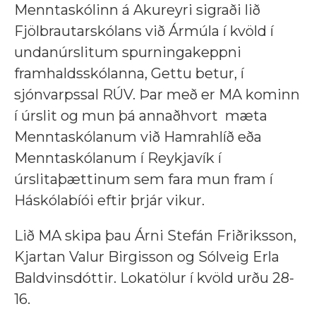
Menntaskólinn á Akureyri sigraði lið
Fjölbrautarskólans við Ármúla í kvöld í
undanúrslitum spurningakeppni
framhaldsskólanna, Gettu betur, í
sjónvarpssal RÚV. Þar með er MA kominn
í úrslit og mun þá annaðhvort mæta
Menntaskólanum við Hamrahlíð eða
Menntaskólanum í Reykjavík í
úrslitaþættinum sem fara mun fram í
Háskólabíói eftir þrjár vikur.
Lið MA skipa þau Árni Stefán Friðriksson,
Kjartan Valur Birgisson og Sólveig Erla
Baldvinsdóttir. Lokatölur í kvöld urðu 28-
16.