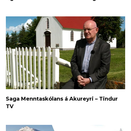
Saga Menntaskólans á Akureyri – Tindur
TV