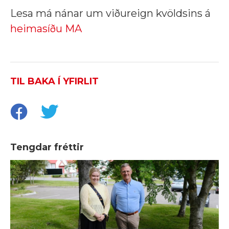
Lesa má nánar um viðureign kvöldsins á
heimasíðu MA
TIL BAKA Í YFIRLIT
Tengdar fréttir