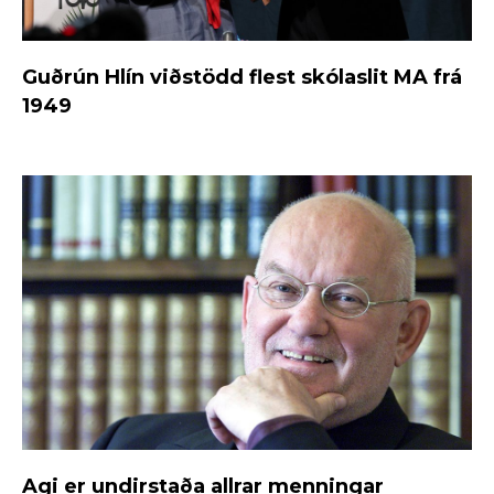
Guðrún Hlín viðstödd flest skólaslit MA frá
1949
Agi er undirstaða allrar menningar