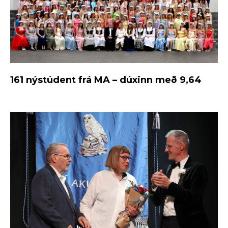
161 nýstúdent frá MA – dúxinn með 9,64