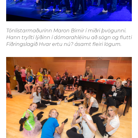
Tónlistarmaðurinn Maron Birnir í miðri þvögunni.
Hann
tryllti lýðinn í dómarahléinu að sögn og flutti
Fiðringslagið
Hvar ertu nú?
ásamt fleiri lögum.