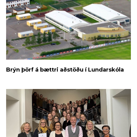
Brýn þörf á bættri aðstöðu í Lundarskóla