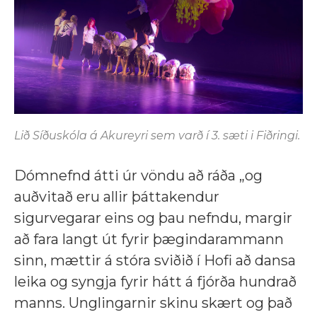
Lið Síðuskóla á Akureyri sem varð í 3. sæti i Fiðringi.
Dómnefnd átti úr vöndu að ráða „og
auðvitað eru allir þáttakendur
sigurvegarar eins og þau nefndu, margir
að fara langt út fyrir þægindarammann
sinn, mættir á stóra sviðið í Hofi að dansa
leika og syngja fyrir hátt á fjórða hundrað
manns. Unglingarnir skinu skært og það