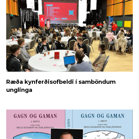
Ræða kynferðisofbeldi í samböndum
unglinga