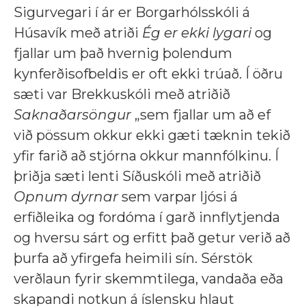
Sigurvegari í ár er Borgarhólsskóli á
Húsavík með atriði
Ég er ekki lygari
og
fjallar um það hvernig þolendum
kynferðisofbeldis er oft ekki trúað. Í öðru
sæti var Brekkuskóli með atriðið
Saknaðarsöngur
„sem fjallar um að ef
við pössum okkur ekki gæti tæknin tekið
yfir farið að stjórna okkur mannfólkinu. Í
þriðja sæti lenti Síðuskóli með atriðið
Opnum dyrnar
sem varpar ljósi á
erfiðleika og fordóma í garð innflytjenda
og hversu sárt og erfitt það getur verið að
þurfa að yfirgefa heimili sín. Sérstök
verðlaun fyrir skemmtilega, vandaða eða
skapandi notkun á íslensku hlaut