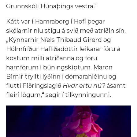
Grunnskóli Húnaþings vestra.“
Kátt var í Hamraborg í Hofi þegar
skólarnir níu stigu á svið með atriðin sín.
„Kynnarnir Níels Thibaud Girerd og
Hólmfríður Hafliðadóttir leikarar fóru á
kostum milli atriðanna og fóru
hamförum í búningskiptum. Maron
Birnir tryllti lýðinn í dómarahléinu og
flutti Fiðringslagið
Hvar ertu nú?
ásamt
fleiri lögum,“ segir í tilkynningunni.