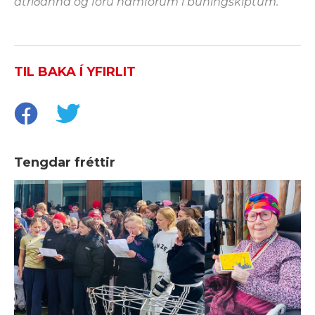
atriðanna og fóru hamförum í búningskiptum.“
TIL BAKA Í YFIRLIT
Tengdar fréttir