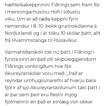
hæfileikakeppninni Fiðringi sem fram fór
í menningarhúsinu Hofi í síðustu
viku.
Um er að ræða keppni fyrir
nemendur í 8.-10. bekk grunnskólanna á
Norðurlandi og í ár tóku 10 skólar þátt, allt
frá Hvammstanga til Húsavíkur.
Varmahlíðarskóli tók nú þátt í Fiðringi í
fyrsta sinn en það olli skipuleggjendum
Fiðrings vonbrigðum hve fáir
Akureyrarskólar voru með.
„Það er
reyndar umhugsunarefni af hverju bara
fjórir af sjö Akureyrarskólunum taki þátt í
ár þar sem þeir eru flestir mjög
fjölmennir en það er einlæg von okkar