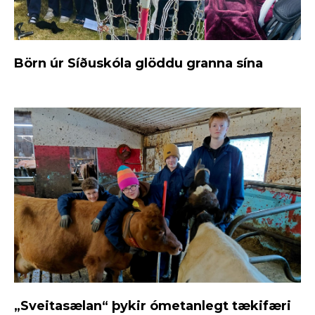
Börn úr Síðuskóla glöddu granna sína
„Sveitasælan“ þykir ómetanlegt tækifæri