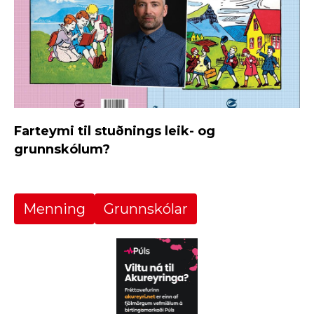
Farteymi til stuðnings leik- og
grunnskólum?
Menning
Grunnskólar