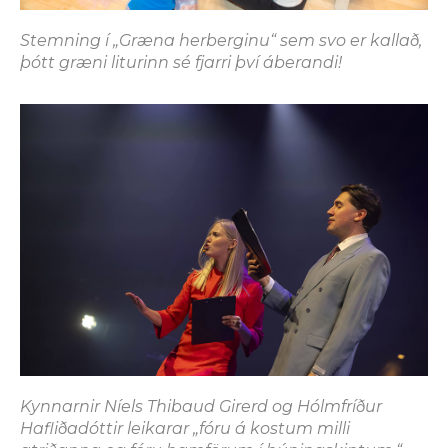
Stemning í „Græna herberginu“ sem svo er kallað,
þótt græni liturinn sé fjarri því áberandi!
Kynnarnir Níels Thibaud Girerd og Hólmfríður
Hafliðadóttir leikarar „fóru á kostum milli