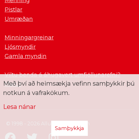
Menning
Pistlar
Umræðan
Minningargreinar
Ljósmyndir
Gamla myndin
Viltu benda á áhugavert umfjöllunarefni?
Með því að heimsækja vefinn samþykkir þú
Matur
notkun á vafrakökum.
Lesa nánar
© 1998 - 2026 Allur réttur áskilinn
Samþykkja