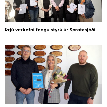
Þrjú verkefni fengu styrk úr Sprotasjóði