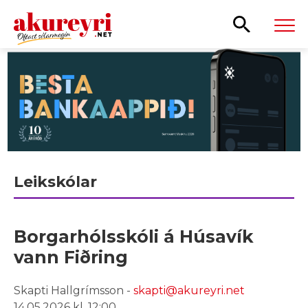
Leita
Leikskólar
Borgarhólsskóli á Húsavík
vann Fiðring
Skapti Hallgrímsson -
skapti@akureyri.net
14.05.2026 kl. 12:00