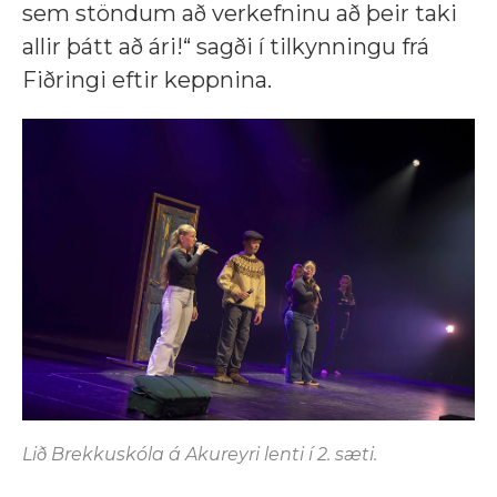
sem stöndum að verkefninu að þeir taki
allir þátt að ári!“ sagði í tilkynningu frá
Fiðringi eftir keppnina.
Lið Brekkuskóla á Akureyri lenti í 2. sæti.