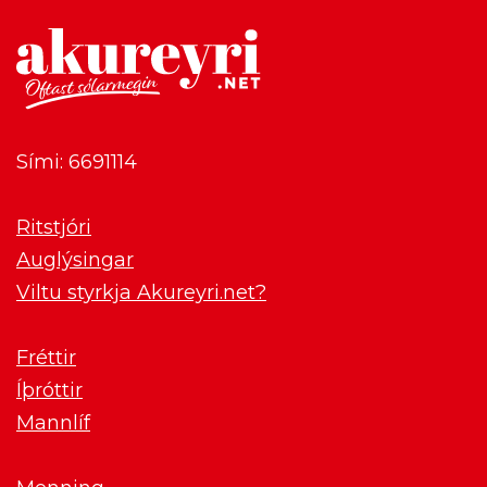
Sími: 6691114
Ritstjóri
Auglýsingar
Viltu styrkja Akureyri.net?
Fréttir
Íþróttir
Mannlíf