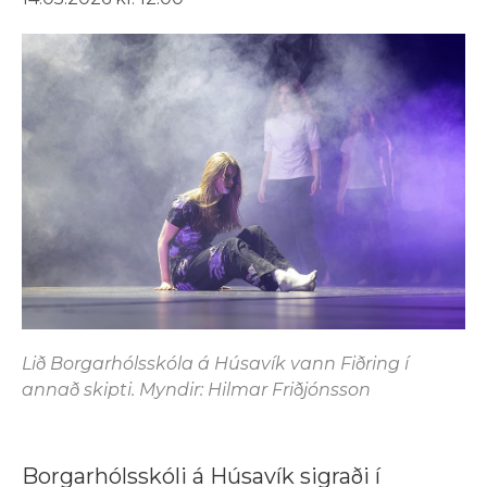
Lið Borgarhólsskóla á Húsavík vann Fiðring í
annað skipti. Myndir: Hilmar Friðjónsson
Borgarhólsskóli á Húsavík sigraði í