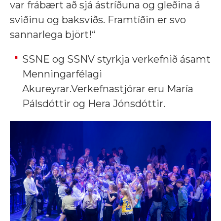
var frábært að sjá ástríðuna og gleðina á
sviðinu og baksviðs. Framtíðin er svo
sannarlega björt!“
SSNE og SSNV styrkja verkefnið ásamt
Menningarfélagi
Akureyrar.Verkefnastjórar eru María
Pálsdóttir og Hera Jónsdóttir.