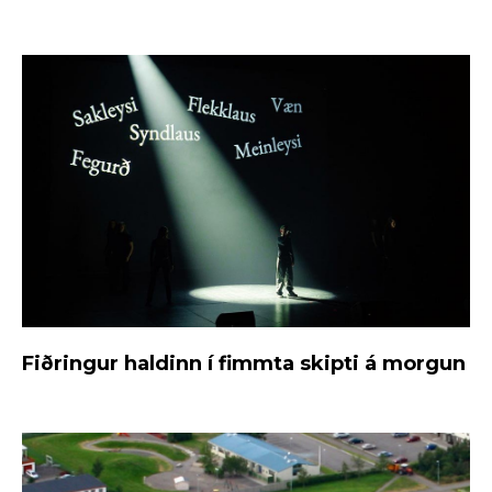
Fiðringur haldinn í fimmta skipti á morgun