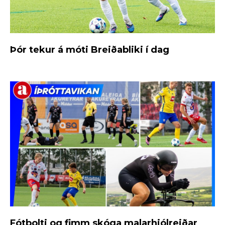
Þór tekur á móti Breiðabliki í dag
Fótbolti og fimm skóga malarhjólreiðar