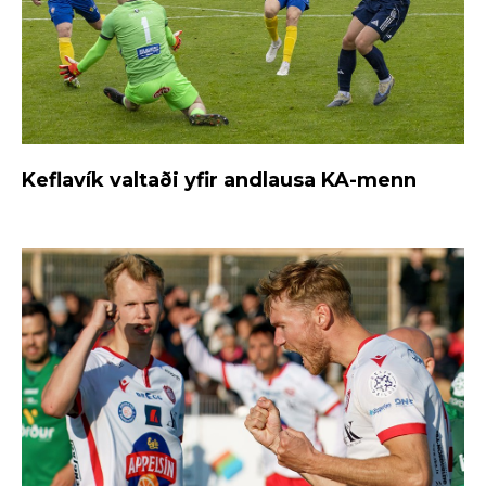
Keflavík valtaði yfir andlausa KA-menn