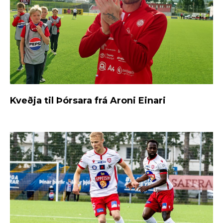
Kveðja til Þórsara frá Aroni Einari