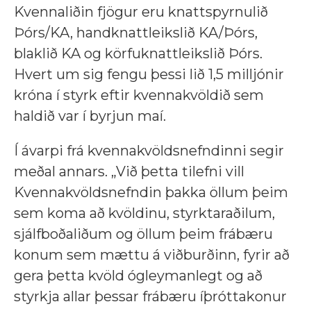
Kvennaliðin fjögur eru knattspyrnulið
Þórs/KA, handknattleikslið KA/Þórs,
blaklið KA og körfuknattleikslið Þórs.
Hvert um sig fengu þessi lið 1,5 milljónir
króna í styrk eftir kvennakvöldið sem
haldið var í byrjun maí.
Í ávarpi frá kvennakvöldsnefndinni segir
meðal annars. „Við þetta tilefni vill
Kvennakvöldsnefndin þakka öllum þeim
sem koma að kvöldinu, styrktaraðilum,
sjálfboðaliðum og öllum þeim frábæru
konum sem mættu á viðburðinn, fyrir að
gera þetta kvöld ógleymanlegt og að
styrkja allar þessar frábæru íþróttakonur