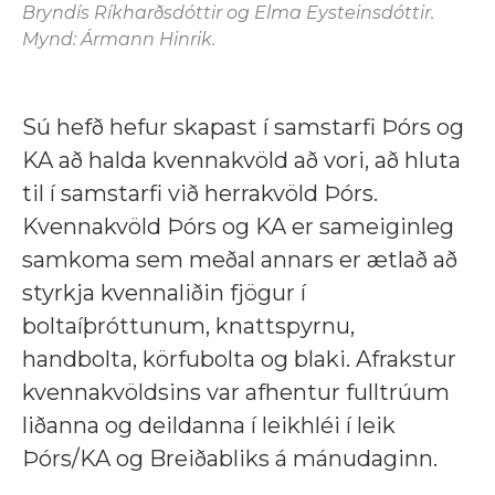
Bryndís Ríkharðsdóttir og Elma Eysteinsdóttir.
Mynd: Ármann Hinrik.
Sú hefð hefur skapast í samstarfi Þórs og
KA að halda kvennakvöld að vori, að hluta
til í samstarfi við herrakvöld Þórs.
Kvennakvöld Þórs og KA er sameiginleg
samkoma sem meðal annars er ætlað að
styrkja kvennaliðin fjögur í
boltaíþróttunum, knattspyrnu,
handbolta, körfubolta og blaki. Afrakstur
kvennakvöldsins var afhentur fulltrúum
liðanna og deildanna í leikhléi í leik
Þórs/KA og Breiðabliks á mánudaginn.