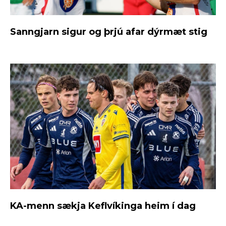
Sanngjarn sigur og þrjú afar dýrmæt stig
KA-menn sækja Keflvíkinga heim í dag