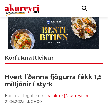
Leita
Körfuknattleikur
Hvert liðanna fjögurra fékk 1,5
milljónir í styrk
Haraldur Ingólfsson -
haraldur@akureyri.net
21.06.2025 kl. 09:00