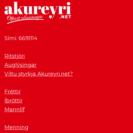
Sími: 6691114
Ritstjóri
Auglýsingar
Viltu styrkja Akureyri.net?
Fréttir
Íþróttir
Mannlíf
Menning