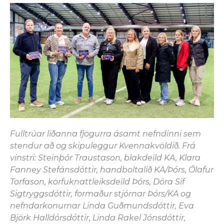
Fulltrúar liðanna fjögurra ásamt nefndinni sem
stendur að og skipuleggur Kvennakvöldið. Frá
vinstri: Steinþór Traustason, blakdeild KA, Klara
Fanney Stefánsdóttir, handboltalið KA/Þórs, Ólafur
Torfason, körfuknattleiksdeild Þórs, Dóra Sif
Sigtryggsdóttir, formaður stjórnar Þórs/KA og
nefndarkonurnar Linda Guðmundsdóttir, Eva
Björk Halldórsdóttir, Linda Rakel Jónsdóttir,