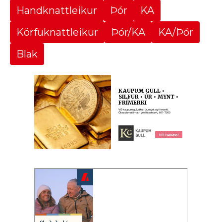
Handknattleikur
Þór
KA
Körfuknattleikur
Þór/KA
KA/Þór
Blak