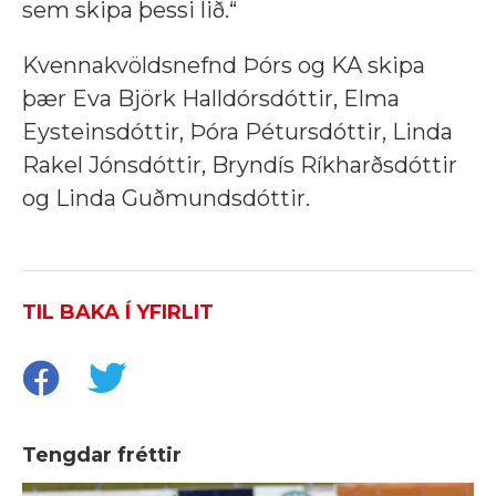
sem skipa þessi lið.“
Kvennakvöldsnefnd Þórs og KA skipa
þær
Eva Björk Halldórsdóttir,
Elma
Eysteinsdóttir, Þóra Pétursdóttir, Linda
Rakel Jónsdóttir, Bryndís Ríkharðsdóttir
og Linda Guðmundsdóttir.
TIL BAKA Í YFIRLIT
Tengdar fréttir