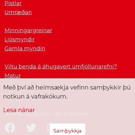
Pistlar
Umræðan
Minningargreinar
Ljósmyndir
Gamla myndin
Viltu benda á áhugavert umfjöllunarefni?
Matur
Með því að heimsækja vefinn samþykkir þú
notkun á vafrakökum.
Lesa nánar
© 1998 - 2026 Allur réttur áskilinn
Samþykkja