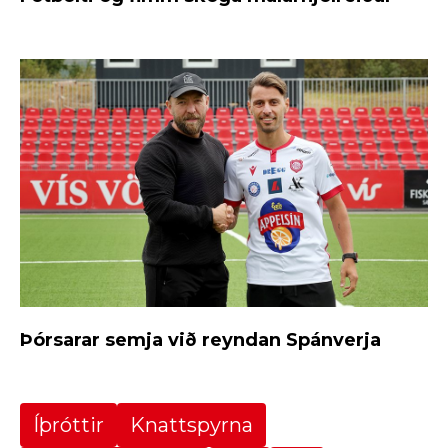
Þórsarar semja við reyndan Spánverja
Íþróttir
Knattspyrna