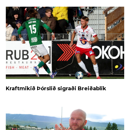
Kraftmikið Þórslið sigraði Breiðablik