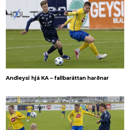
Andleysi hjá KA – fallbaráttan harðnar