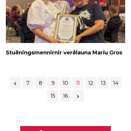
Stuðningsmennirnir verðlauna Maríu Gros
7
8
9
10
11
12
13
14
15
16