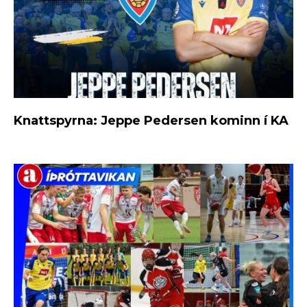
Knattspyrna: Jeppe Pedersen kominn í KA