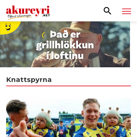
Leita
Knattspyrna