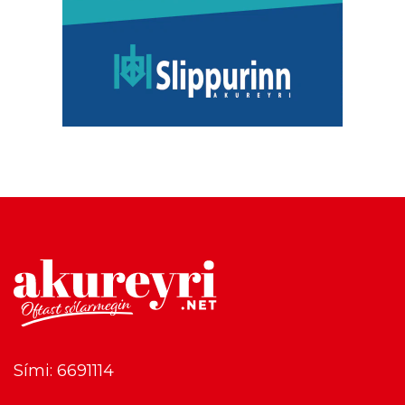
Sími: 6691114