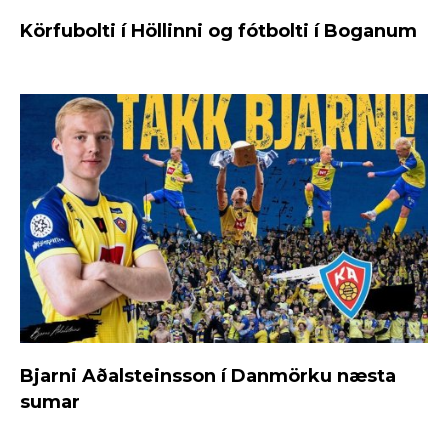
Körfubolti í Höllinni og fótbolti í Boganum
Bjarni Aðalsteinsson í Danmörku næsta
sumar