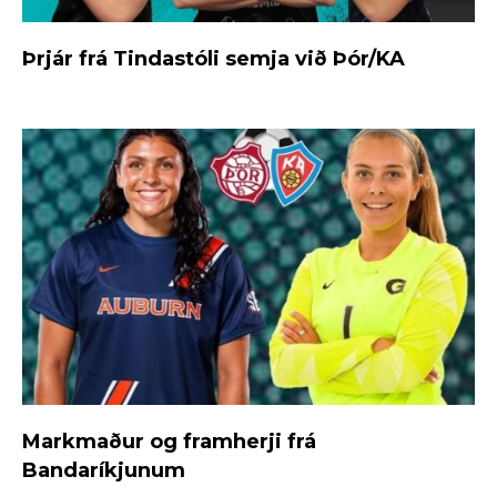
Þrjár frá Tindastóli semja við Þór/KA
Markmaður og framherji frá
Bandaríkjunum