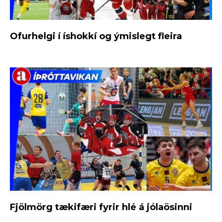
Ofurhelgi í íshokkí og ýmislegt fleira
Fjölmörg tækifæri fyrir hlé á jólaösinni