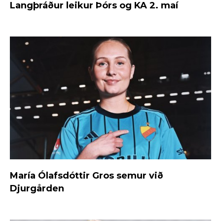
Langþráður leikur Þórs og KA 2. maí
María Ólafsdóttir Gros semur við
Djurgården