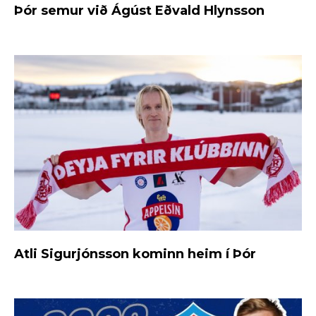
Þór semur við Ágúst Eðvald Hlynsson
Atli Sigurjónsson kominn heim í Þór