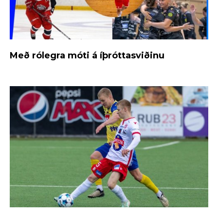
Með rólegra móti á íþróttasviðinu