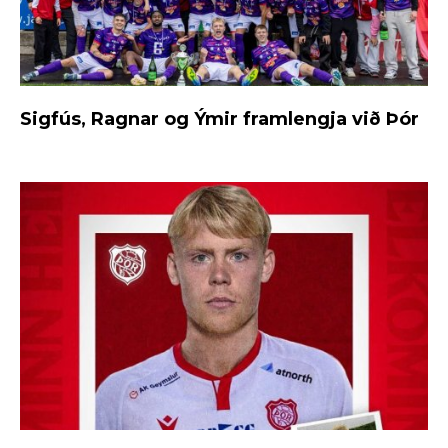
Sigfús, Ragnar og Ýmir framlengja við Þór