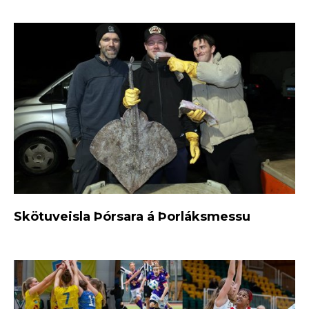
Skötuveisla Þórsara á Þorláksmessu