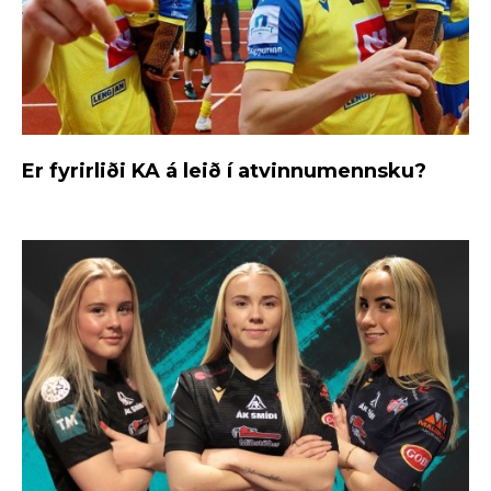
Er fyrirliði KA á leið í atvinnumennsku?