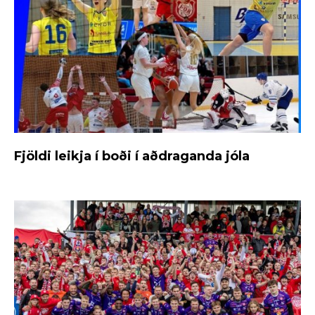
Fjöldi leikja í boði í aðdraganda jóla