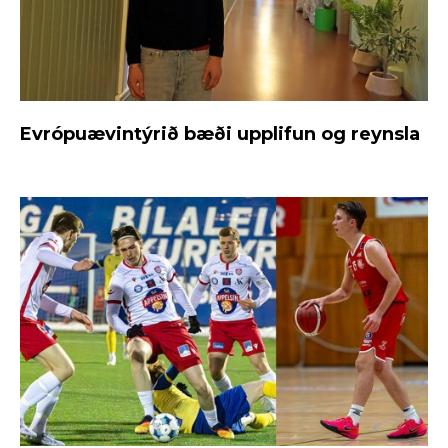
Evrópuævintýrið bæði upplifun og reynsla