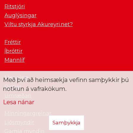
Ritstjóri
Auglýsingar
Viltu styrkja Akureyri.net?
Fréttir
Íþróttir
Mannlíf
Menning
Með því að heimsækja vefinn samþykkir þú
Pistlar
notkun á vafrakökum.
Umræðan
Lesa nánar
Minningargreinar
Ljósmyndir
Samþykkja
Gamla myndin