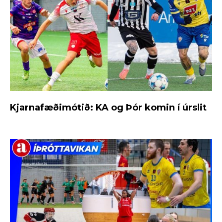
Kjarnafæðimótið: KA og Þór komin í úrslit