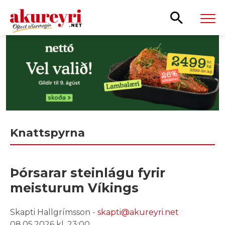
Leita
Knattspyrna
Þórsarar steinlágu fyrir
meisturum Víkings
Skapti Hallgrímsson -
skapti@akureyri.net
08.05.2026 kl. 23:00