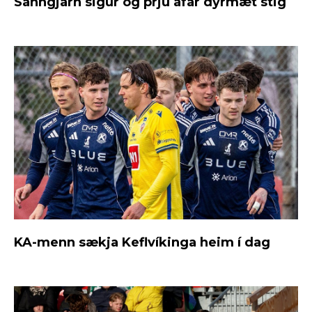
Sanngjarn sigur og þrjú afar dýrmæt stig
KA-menn sækja Keflvíkinga heim í dag