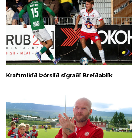
Kraftmikið Þórslið sigraði Breiðablik