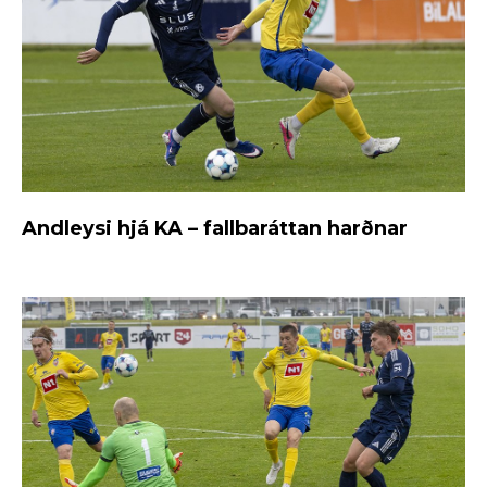
Andleysi hjá KA – fallbaráttan harðnar