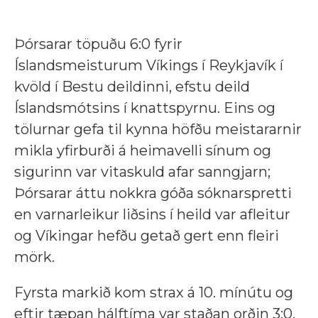
Þórsarar töpuðu 6:0 fyrir
Íslandsmeisturum Víkings í Reykjavík í
kvöld í Bestu deildinni, efstu deild
Íslandsmótsins í knattspyrnu. Eins og
tölurnar gefa til kynna höfðu meistararnir
mikla yfirburði á heimavelli sínum og
sigurinn var vitaskuld afar sanngjarn;
Þórsarar áttu nokkra góða sóknarspretti
en varnarleikur liðsins í heild var afleitur
og Víkingar hefðu getað gert enn fleiri
mörk.
Fyrsta markið kom strax á 10. mínútu og
eftir tæpan hálftíma var staðan orðin 3:0.