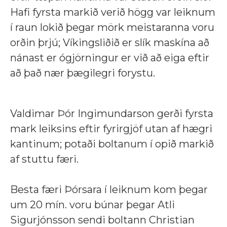
Hafi fyrsta markið verið högg var leiknum
í raun lokið þegar mörk meistaranna voru
orðin þrjú; Víkingsliðið er slík maskína að
nánast er ógjörningur er við að eiga eftir
að það nær þægilegri forystu.
Valdimar Þór Ingimundarson gerði fyrsta
mark leiksins eftir fyrirgjöf utan af hægri
kantinum; potaði boltanum í opið markið
af stuttu færi.
Besta færi Þórsara í leiknum kom þegar
um 20 mín. voru búnar þegar Atli
Sigurjónsson sendi boltann Christian