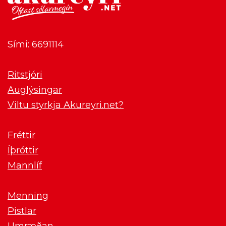
Sími: 6691114
Ritstjóri
Auglýsingar
Viltu styrkja Akureyri.net?
Fréttir
Íþróttir
Mannlíf
Menning
Pistlar
Umræðan