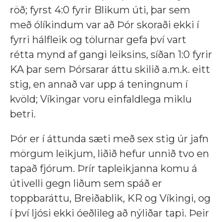
röð; fyrst 4:0 fyrir Blikum úti, þar sem
með ólíkindum var að Þór skoraði ekki í
fyrri hálfleik og tölurnar gefa því vart
rétta mynd af gangi leiksins, síðan 1:0 fyrir
KA þar sem Þórsarar áttu skilið a.m.k. eitt
stig, en annað var upp á teningnum í
kvöld; Víkingar voru einfaldlega miklu
betri.
Þór er í áttunda sæti með sex stig úr jafn
mörgum leikjum, liðið hefur unnið tvo en
tapað fjórum. Þrír tapleikjanna komu á
útivelli gegn liðum sem spáð er
toppbaráttu, Breiðablik, KR og Víkingi, og
í því ljósi ekki óeðlileg að nýliðar tapi. Þeir