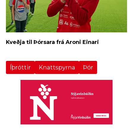
Kveðja til Þórsara frá Aroni Einari
Íþróttir
Knattspyrna
Þór