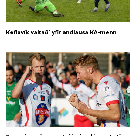
Keflavík valtaði yfir andlausa KA-menn