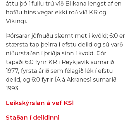
áttu þó í fullu trú við Blikana lengst af en
höfðu hins vegar ekki roð við KR og
Víkingi.
Þórsarar jöfnuðu slæmt met í kvöld; 6:0 er
stærsta tap þeirra í efstu deild og sú varð
niðurstaðan í þriðja sinn í kvöld. Þór
tapaði 6:0 fyrir KR í Reykjavík sumarið
1977, fyrsta árið sem félagið lék í efstu
deild, og 6:0 fyrir ÍA á Akranesi sumarið
1993.
Leikskýrslan á vef KSÍ
Staðan í deildinni