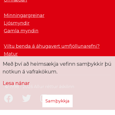
Minningargreinar
Ljósmyndir
Gamla myndin
Viltu benda á áhugavert umfjöllunarefni?
Matur
Með því að heimsækja vefinn samþykkir þú
notkun á vafrakökum.
Lesa nánar
© 1998 - 2026 Allur réttur áskilinn
Samþykkja