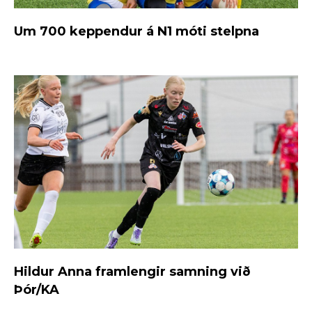
Um 700 keppendur á N1 móti stelpna
Hildur Anna framlengir samning við
Þór/KA