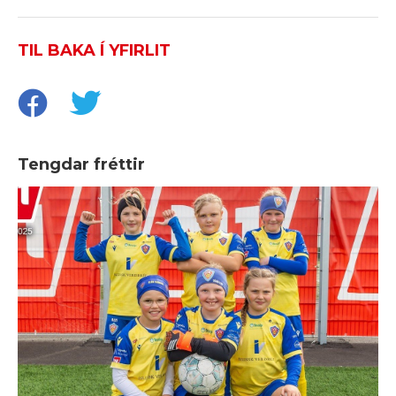
TIL BAKA Í YFIRLIT
Tengdar fréttir