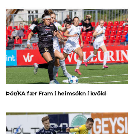
Þór/KA fær Fram í heimsókn í kvöld