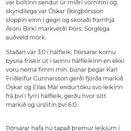
var boltinn sendur úr miðri vörninni og
skyndilega var Óskar Borgþórsson
sloppin einn í gegn og skoraði framhjá
Aroni Birki markverði Þórs. Sorglega
auðveld mörk.
Staðan var 3:0 í hálfleik, Þórsarar komu
býsna frískir út í seinni hálfleikinn en ekki
voru nema fimm mín. búnar þegar Karl
Friðleifur Gunnarsson gerði fjórða markið.
Óskar og Elías Már endurtóku svo leikinn
frá því í fyrri hálfleik, gerðu hvor sitt
markið og úrslitin því 6:0.
Þórsarar hafa nú tapað þremur leikjum í