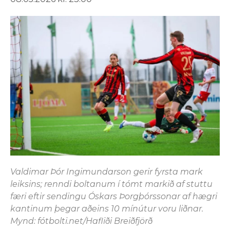
Valdimar Þór Ingimundarson gerir fyrsta mark
leiksins; renndi boltanum í tómt markið af stuttu
færi eftir sendingu Óskars Þorgþórssonar af hægri
kantinum þegar aðeins 10 mínútur voru liðnar.
Mynd: fótbolti.net/Hafliði Breiðfjörð