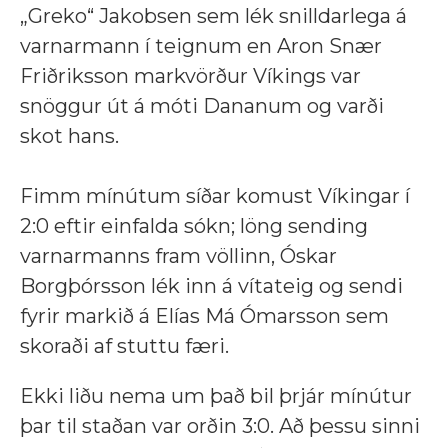
„Greko“ Jakobsen sem lék snilldarlega á
varnarmann í teignum en Aron Snær
Friðriksson markvörður Víkings var
snöggur út á móti Dananum og varði
skot hans.
Fimm mínútum síðar komust Víkingar í
2:0 eftir einfalda sókn; löng sending
varnarmanns fram völlinn, Óskar
Borgþórsson lék inn á vítateig og sendi
fyrir markið á Elías Má Ómarsson sem
skoraði af stuttu færi.
Ekki liðu nema um það bil þrjár mínútur
þar til staðan var orðin 3:0. Að þessu sinni