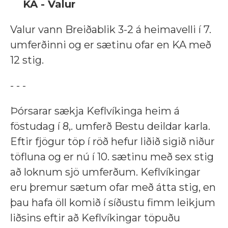
KA - Valur
Valur vann Breiðablik 3-2 á heimavelli í 7.
umferðinni og er sætinu ofar en KA með
12 stig.
- - -
Þórsarar sækja Keflvíkinga heim á
föstudag í 8,. umferð Bestu deildar karla.
Eftir fjögur töp í röð hefur liðið sigið niður
töfluna og er nú í 10. sætinu með sex stig
að loknum sjö umferðum. Keflvíkingar
eru þremur sætum ofar með átta stig, en
þau hafa öll komið í síðustu fimm leikjum
liðsins eftir að Keflvíkingar töpuðu