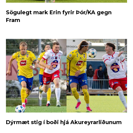
Sögulegt mark Erin fyrir Þór/KA gegn
Fram
Dýrmæt stig í boði hjá Akureyrarliðunum