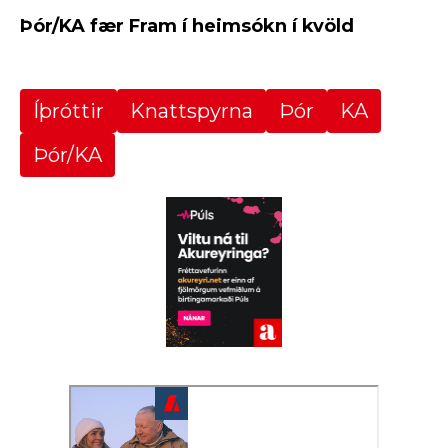
Þór/KA fær Fram í heimsókn í kvöld
Íþróttir
Knattspyrna
Þór
KA
Þór/KA