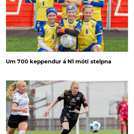
Um 700 keppendur á N1 móti stelpna