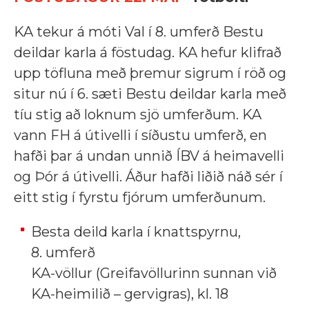
KA tekur á móti Val í 8. umferð Bestu
deildar karla á föstudag. KA hefur klifrað
upp töfluna með þremur sigrum í röð og
situr nú í 6. sæti Bestu deildar karla með
tíu stig að loknum sjö umferðum. KA
vann FH á útivelli í síðustu umferð, en
hafði þar á undan unnið ÍBV á heimavelli
og Þór á útivelli. Áður hafði liðið náð sér í
eitt stig í fyrstu fjórum umferðunum.
Besta deild karla í knattspyrnu,
8. umferð
KA-völlur (Greifavöllurinn sunnan við
KA-heimilið – gervigras), kl. 18