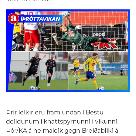
Þrír leikir eru fram undan í Bestu
deildunum í knattspyrnunni í vikunni.
Þór/KA á heimaleik gegn Breiðabliki á