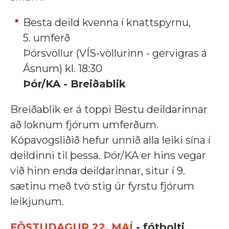
Besta deild kvenna í knattspyrnu,
5. umferð
Þórsvöllur (VÍS-völlurinn - gervigras á
Ásnum) kl. 18:30
Þór/KA - Breiðablik
Breiðablik er á toppi Bestu deildarinnar
að loknum fjórum umferðum.
Kópavogsliðið hefur unnið alla leiki sína í
deildinni til þessa. Þór/KA er hins vegar
við hinn enda deildarinnar, situr í 9.
sætinu með tvö stig úr fyrstu fjórum
leikjunum.
FÖSTUDAGUR 22. MAÍ
- fótbolti