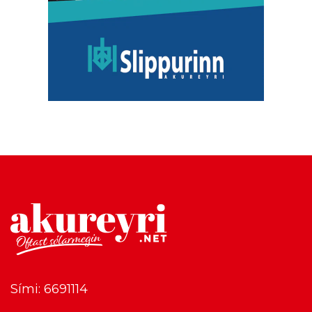
Sími: 6691114