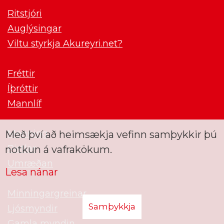
Ritstjóri
Auglýsingar
Viltu styrkja Akureyri.net?
Fréttir
Íþróttir
Mannlíf
Menning
Með því að heimsækja vefinn samþykkir þú
Pistlar
notkun á vafrakökum.
Umræðan
Lesa nánar
Minningargreinar
Samþykkja
Ljósmyndir
Gamla myndin