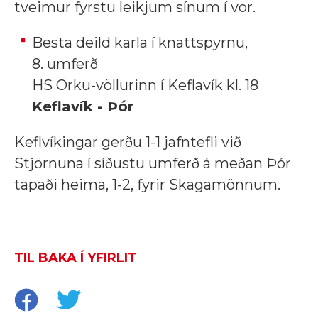
tveimur fyrstu leikjum sínum í vor.
Besta deild karla í knattspyrnu,
8. umferð
HS Orku-völlurinn í Keflavík kl. 18
Keflavík - Þór
Keflvíkingar gerðu 1-1 jafntefli við
Stjörnuna í síðustu umferð á meðan Þór
tapaði heima, 1-2, fyrir Skagamönnum.
TIL BAKA Í YFIRLIT