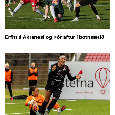
Erfitt á Akranesi og Þór aftur í botnsætið