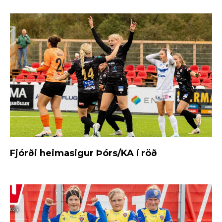
Fjórði heimasigur Þórs/KA í röð