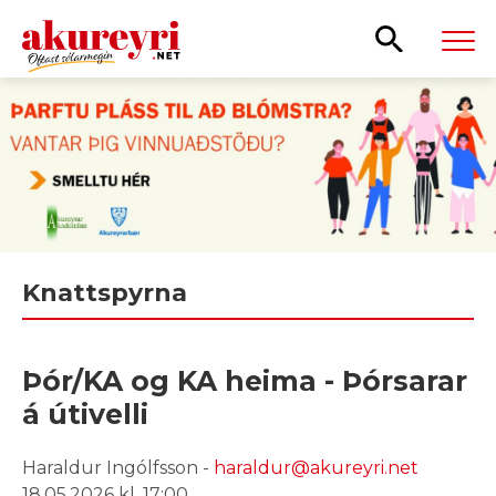
Leita
Knattspyrna
Þór/KA og KA heima - Þórsarar
á útivelli
Haraldur Ingólfsson -
haraldur@akureyri.net
18.05.2026 kl. 17:00