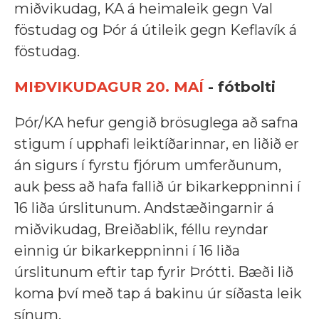
miðvikudag, KA á heimaleik gegn Val
föstudag og Þór á útileik gegn Keflavík á
föstudag.
MIÐVIKUDAGUR 20. MAÍ
- fótbolti
Þór/KA hefur gengið brösuglega að safna
stigum í upphafi leiktíðarinnar, en liðið er
án sigurs í fyrstu fjórum umferðunum,
auk þess að hafa fallið úr bikarkeppninni í
16 liða úrslitunum. Andstæðingarnir á
miðvikudag, Breiðablik, féllu reyndar
einnig úr bikarkeppninni í 16 liða
úrslitunum eftir tap fyrir Þrótti. Bæði lið
koma því með tap á bakinu úr síðasta leik
sínum.