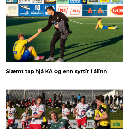
Slæmt tap hjá KA og enn syrtir í álinn