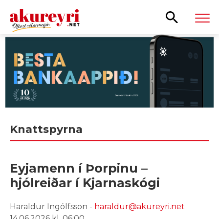
Leita
Knattspyrna
Eyjamenn í Þorpinu –
hjólreiðar í Kjarnaskógi
Haraldur Ingólfsson -
haraldur@akureyri.net
14.06.2026 kl. 06:00