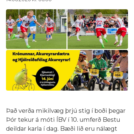
Það verða mikilvæg þrjú stig í boði þegar
Þór tekur á móti ÍBV í 10. umferð Bestu
deildar karla í dag. Bæði lið eru nálægt