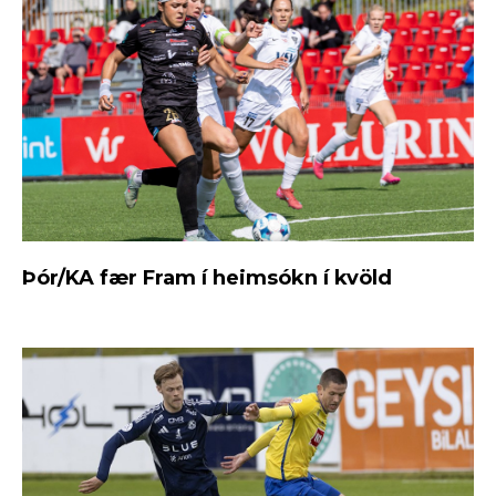
Þór/KA fær Fram í heimsókn í kvöld