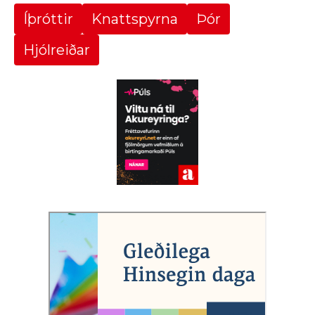
Íþróttir
Knattspyrna
Þór
Hjólreiðar