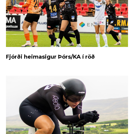
Fjórði heimasigur Þórs/KA í röð