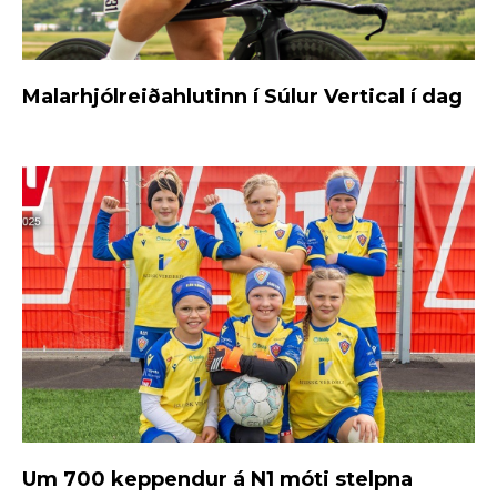
Malarhjólreiðahlutinn í Súlur Vertical í dag
Um 700 keppendur á N1 móti stelpna