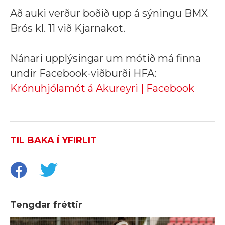
Að auki verður boðið upp á sýningu BMX
Brós kl. 11 við Kjarnakot.
Nánari upplýsingar um mótið má finna
undir Facebook-viðburði HFA:
Krónuhjólamót á Akureyri | Facebook
TIL BAKA Í YFIRLIT
Tengdar fréttir