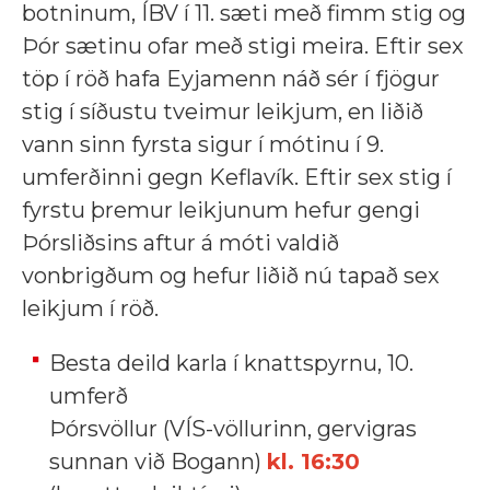
botninum, ÍBV í 11. sæti með fimm stig og
Þór sætinu ofar með stigi meira. Eftir sex
töp í röð hafa Eyjamenn náð sér í fjögur
stig í síðustu tveimur leikjum, en liðið
vann sinn fyrsta sigur í mótinu í 9.
umferðinni gegn Keflavík. Eftir sex stig í
fyrstu þremur leikjunum hefur gengi
Þórsliðsins aftur á móti valdið
vonbrigðum og hefur liðið nú tapað sex
leikjum í röð.
Besta deild karla í knattspyrnu, 10.
umferð
Þórsvöllur (VÍS-völlurinn, gervigras
sunnan við Bogann)
kl. 16:30