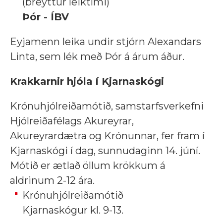
(breyttur leiktími)
Þór - ÍBV
Eyjamenn leika undir stjórn Alexandars
Linta, sem lék með Þór á árum áður.
Krakkarnir hjóla í Kjarnaskógi
Krónuhjólreiðamótið, samstarfsverkefni
Hjólreiðafélags Akureyrar,
Akureyrardætra og Krónunnar, fer fram í
Kjarnaskógi í dag, sunnudaginn 14. júní.
Mótið er ætlað öllum krökkum á
aldrinum 2-12 ára.
Krónuhjólreiðamótið
Kjarnaskógur kl. 9-13.