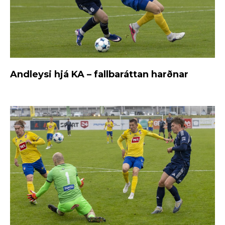
Andleysi hjá KA – fallbaráttan harðnar