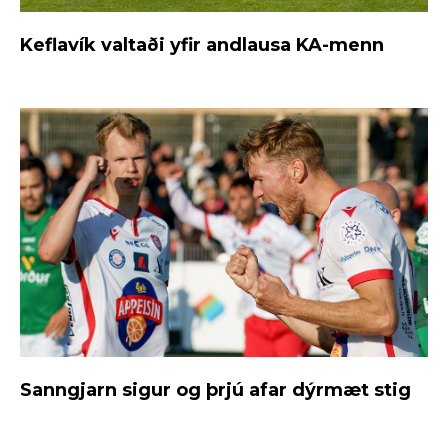
Keflavík valtaði yfir andlausa KA-menn
Sanngjarn sigur og þrjú afar dýrmæt stig