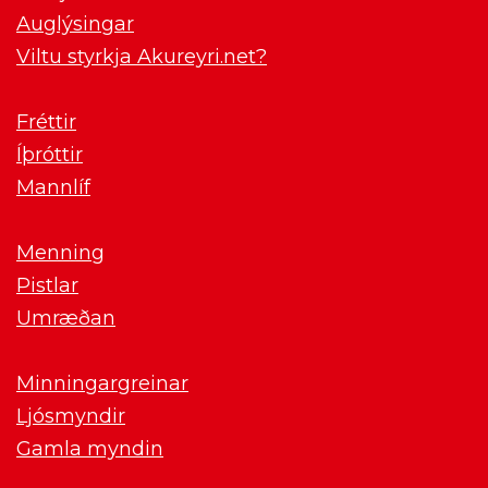
Auglýsingar
Viltu styrkja Akureyri.net?
Fréttir
Íþróttir
Mannlíf
Menning
Pistlar
Umræðan
Minningargreinar
Ljósmyndir
Gamla myndin