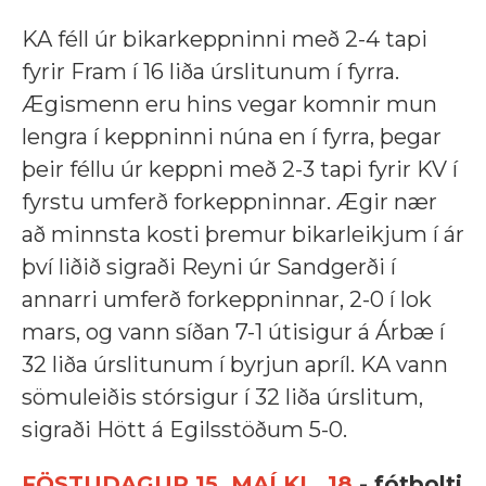
KA féll úr bikarkeppninni með 2-4 tapi
fyrir Fram í 16 liða úrslitunum í fyrra.
Ægismenn eru hins vegar komnir mun
lengra í keppninni núna en í fyrra, þegar
þeir féllu úr keppni með 2-3 tapi fyrir KV í
fyrstu umferð forkeppninnar. Ægir nær
að minnsta kosti þremur bikarleikjum í ár
því liðið sigraði Reyni úr Sandgerði í
annarri umferð forkeppninnar, 2-0 í lok
mars, og vann síðan 7-1 útisigur á Árbæ í
32 liða úrslitunum í byrjun apríl. KA vann
sömuleiðis stórsigur í 32 liða úrslitum,
sigraði Hött á Egilsstöðum 5-0.
FÖSTUDAGUR 15. MAÍ KL. 18
- fótbolti