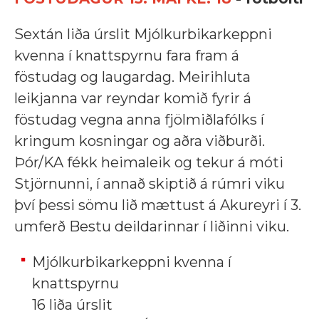
Sextán liða úrslit Mjólkurbikarkeppni
kvenna í knattspyrnu fara fram á
föstudag og laugardag. Meirihluta
leikjanna var reyndar komið fyrir á
föstudag vegna anna fjölmiðlafólks í
kringum kosningar og aðra viðburði.
Þór/KA fékk heimaleik og tekur á móti
Stjörnunni, í annað skiptið á rúmri viku
því þessi sömu lið mættust á Akureyri í 3.
umferð Bestu deildarinnar í liðinni viku.
Mjólkurbikarkeppni kvenna í
knattspyrnu
16 liða úrslit