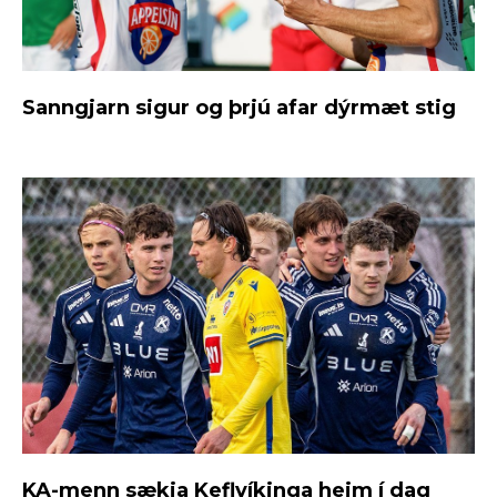
Sanngjarn sigur og þrjú afar dýrmæt stig
KA-menn sækja Keflvíkinga heim í dag