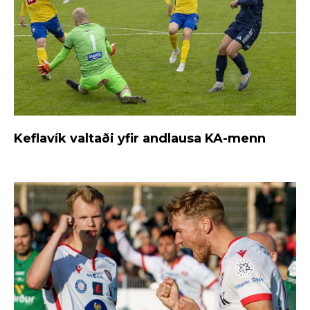
Keflavík valtaði yfir andlausa KA-menn