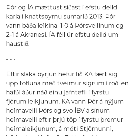
Þór og ÍA mættust síðast í efstu deild
karla í knattspyrnu sumarið 2013. Þór
vann báða leikina, 1-0 á Þórsvellinum og
2-1 á Akranesi. ÍA féll úr efstu deild um
haustið.
- - -
Eftir slaka byrjun hefur lið KA fært sig
upp töfluna með tveimur sigrum í röð, en
hafði áður náð einu jafntefli í fyrstu
fjórum leikjunum. KA vann Þór á nýjum
heimavelli Þórs og svo ÍBV á sínum
heimavelli eftir þrjú töp í fyrstu þremur
heimaleikjunum, á móti Stjörnunni,