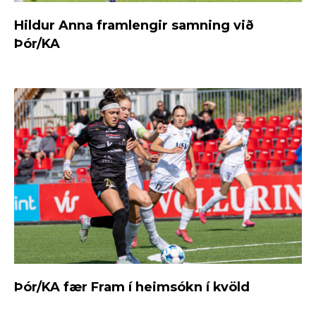
Hildur Anna framlengir samning við
Þór/KA
Þór/KA fær Fram í heimsókn í kvöld