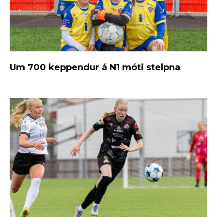
Um 700 keppendur á N1 móti stelpna