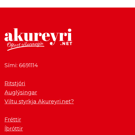
Sími: 6691114
Ritstjóri
Auglýsingar
Viltu styrkja Akureyri.net?
Fréttir
Íþróttir