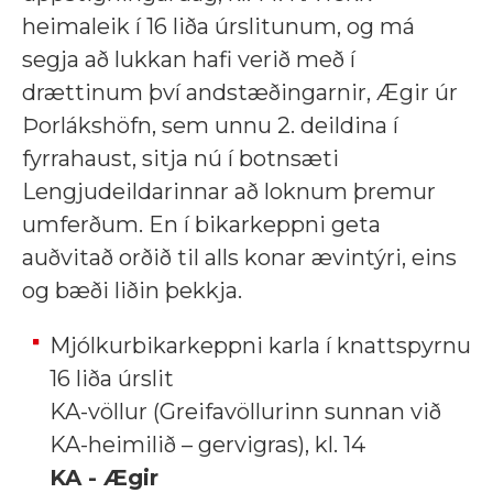
heimaleik í 16 liða úrslitunum, og má
segja að lukkan hafi verið með í
drættinum því andstæðingarnir, Ægir úr
Þorlákshöfn, sem unnu 2. deildina í
fyrrahaust, sitja nú í botnsæti
Lengjudeildarinnar að loknum þremur
umferðum. En í bikarkeppni geta
auðvitað orðið til alls konar ævintýri, eins
og bæði liðin þekkja.
Mjólkurbikarkeppni karla í knattspyrnu
16 liða úrslit
KA-völlur (Greifavöllurinn sunnan við
KA-heimilið – gervigras), kl. 14
KA - Ægir