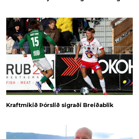
Kraftmikið Þórslið sigraði Breiðablik