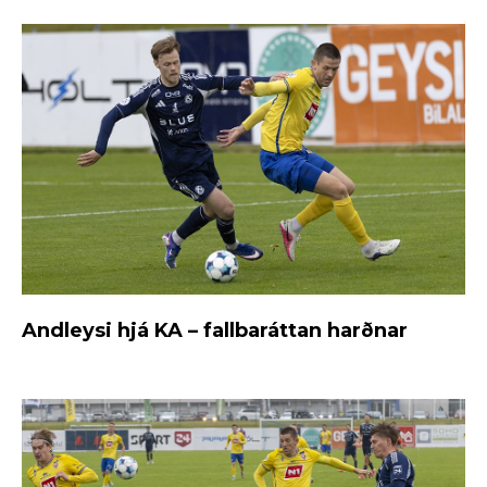
Andleysi hjá KA – fallbaráttan harðnar