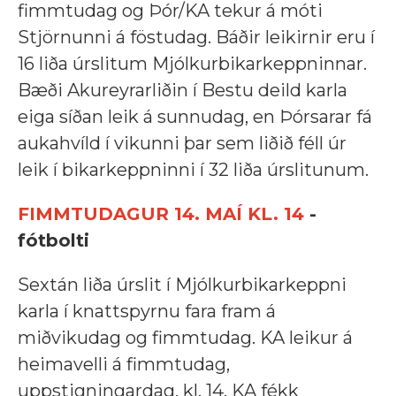
fimmtudag og Þór/KA tekur á móti
Stjörnunni á föstudag. Báðir leikirnir eru í
16 liða úrslitum Mjólkurbikarkeppninnar.
Bæði Akureyrarliðin í Bestu deild karla
eiga síðan leik á sunnudag, en Þórsarar fá
aukahvíld í vikunni þar sem liðið féll úr
leik í bikarkeppninni í 32 liða úrslitunum.
FIMMTUDAGUR 14. MAÍ KL. 14
-
fótbolti
Sextán liða úrslit í Mjólkurbikarkeppni
karla í knattspyrnu fara fram á
miðvikudag og fimmtudag. KA leikur á
heimavelli á fimmtudag,
uppstigningardag, kl. 14. KA fékk