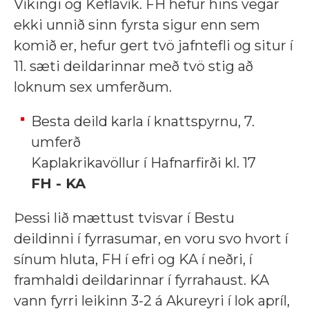
Víkingi og Keflavík. FH hefur hins vegar
ekki unnið sinn fyrsta sigur enn sem
komið er, hefur gert tvö jafntefli og situr í
11. sæti deildarinnar með tvö stig að
loknum sex umferðum.
Besta deild karla í knattspyrnu, 7.
umferð
Kaplakrikavöllur í Hafnarfirði kl. 17
FH - KA
Þessi lið mættust tvisvar í Bestu
deildinni í fyrrasumar, en voru svo hvort í
sínum hluta, FH í efri og KA í neðri, í
framhaldi deildarinnar í fyrrahaust. KA
vann fyrri leikinn 3-2 á Akureyri í lok apríl,