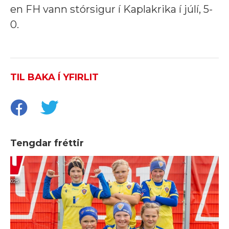
en FH vann stórsigur í Kaplakrika í júlí, 5-
0.
TIL BAKA Í YFIRLIT
Tengdar fréttir