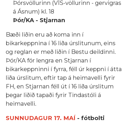
Þórsvöllurinn (VÍS-völlurinn - gervigras
á Ásnum) kl. 18
Þór/KA - Stjarnan
Bæði liðin eru að koma inn í
bikarkeppnina í 16 liða úrslitunum, eins
og reglan er með liðin í Bestu deildinni.
Þór/KA fór lengra en Stjarnan í
bikarkeppninni í fyrra, féll úr keppni í átta
liða úrslitum, eftir tap á heimavelli fyrir
FH, en Stjarnan féll út í 16 liða úrslitum
þegar liðið tapaði fyrir Tindastóli á
heimavelli.
SUNNUDAGUR 17. MAÍ
- fótbolti