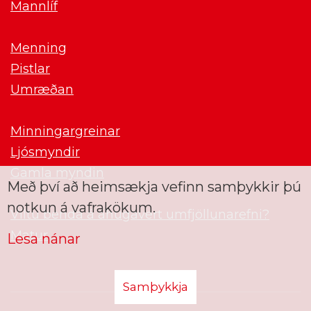
Mannlíf
Menning
Pistlar
Umræðan
Minningargreinar
Ljósmyndir
Gamla myndin
Með því að heimsækja vefinn samþykkir þú
notkun á vafrakökum.
Viltu benda á áhugavert umfjöllunarefni?
Matur
Lesa nánar
Samþykkja