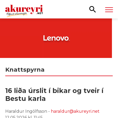
Leita
Knattspyrna
16 liða úrslit í bikar og tveir í
Bestu karla
Haraldur Ingólfsson -
haraldur@akureyri.net
12.05.2026 kl. 11:45