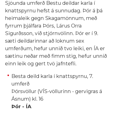
Sjöunda umferð Bestu deildar karla í
knattspyrnu hefst á sunnudag. Þór á þá
heimaleik gegn Skagamönnum, með
fyrrum þjálfara Þórs, Lárus Orra
Sigurðsson, við stjórnvölinn. Þór er í 9.
sæti deildarinnar að loknum sex
umferðum, hefur unnið tvo leiki, en ÍA er
sætinu neðar með fimm stig, hefur unnið
einn leik og gert tvö jafntefli.
Besta deild karla í knattspyrnu, 7.
umferð
Þórsvöllur (VÍS-völlurinn - gervigras á
Ásnum) kl. 16
Þór - ÍA