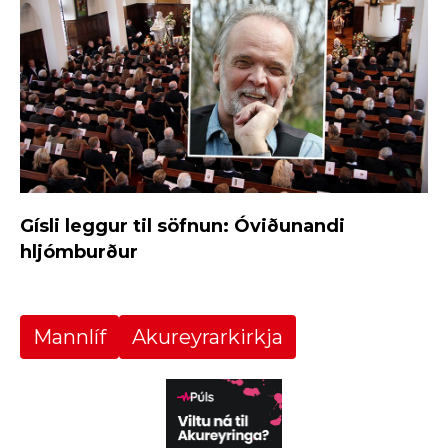
Gísli leggur til söfnun: Óviðunandi
hljómburður
Mannlíf
Akureyrarkirkja