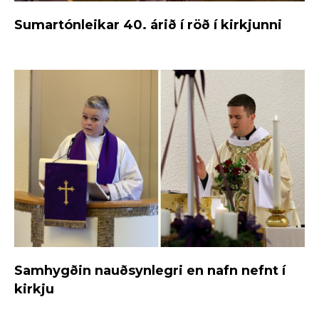
Sumartónleikar 40. árið í röð í kirkjunni
Samhygðin nauðsynlegri en nafn nefnt í
kirkju