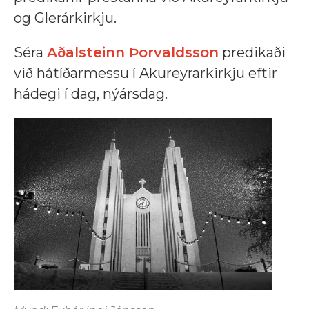
og Glerárkirkju.
Séra
Aðalsteinn Þorvaldsson
predikaði
við hátíðarmessu í Akureyrarkirkju eftir
hádegi í dag, nýársdag.