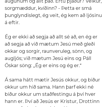
augunum og allt það. Ertu þjáður? Veikur,
sorgmæddur, kvíðinn? - Þetta er smá
þunglyndislegt, ég veit, ég kem að ljósinu
á eftir.
Ég er ekki að segja að allt sé að, en ég er
að segja að við mætum Jesú með gleði
okkar og sorgir, raunveruleg, sönn, og
augljós; við mætum Jesú eins og Páll
Óskar söng: „Ég er eins og ég er.“
Á sama hátt mætir Jesús okkur, og biður
okkur um hið sama. Hann þarf ekki né
biður okkur um staðfestingu á því hver
hann er. Því að Jesús er Kristur, Drottinn