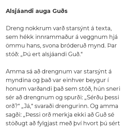
Alsjáandi auga Guðs
Dreng nokkrum varð starsýnt á texta,
sem hékk innrammaður á veggnum hjá
ömmu hans, svona bróderuð mynd. Þar
stóð: „Þú ert alsjáandi Guð.“
Amma sá að drengnum var starsýnt á
myndina og það var einhver beygur í
honum varðandi það sem stóð, hún sneri
sér að drengnum og spurði: „Sérðu þessi
orð?“ „Já,“ svaraði drengurinn. Og amma
sagði: „Þessi orð merkja ekki að Guð sé
stöðugt að fylgjast með því hvort þú sért