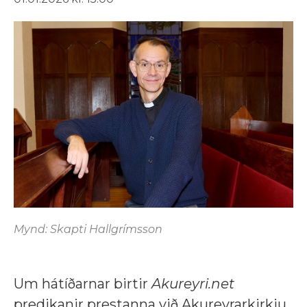
Mynd: Skapti Hallgrímsson
Um hátíðarnar birtir
Akureyri.net
predikanir prestanna við Akureyrarkirkju