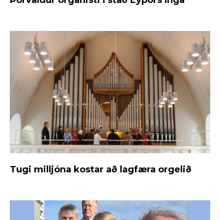
Tugi milljóna kostar að lagfæra orgelið