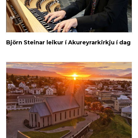
Björn Steinar leikur í Akureyrarkirkju í dag