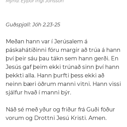
Mynd: Eyþór Ingi Jónsson
Guðspjall: Jóh 2.23-25
Meðan hann var í Jerúsalem á
páskahátíðinni fóru margir að trúa á hann
því þeir sáu þau tákn sem hann gerði. En
Jesús gaf þeim ekki trúnað sinn því hann
þekkti alla. Hann þurfti þess ekki að
neinn bæri öðrum manni vitni. Hann vissi
sjálfur hvað í manni býr.
Náð sé með yður og friður frá Guði föður
vorum og Drottni Jesú Kristi. Amen.