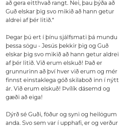
að gera eitthvað rangt. Nei, þau þýða að
Guð elskar þig svo mikið að hann getur
aldrei af þér litið.“
Þegar þú ert í þínu sjálfsmati þá mundu
þessa sögu - Jesús þekkir þig og Guð
elskar þig svo mikið að hann getur aldrei
af þér litið. Við erum elskuð! Það er
grunnurinn að því hver við erum og mér
finnst einstaklega góð skilaboð inn í nýtt
ár. Við erum elskuð! Þvílík dásemd og
gæði að eiga!
Dýrð sé Guði, föður og syni og heilögum
anda. Svo sem var í upphafi, er og verður