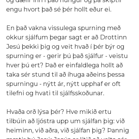
og dælir inn í það hungur og þá skiptir
engu hvort það sé þér hollt eður ei.
En það vakna vissulega spurning með
okkur sjálfum þegar sagt er að Drottinn
Jesú þekki þig og veit hvað í þér býr og
spurning er - gerir þú það sjálfur - veistu
hver þú ert? Það er einfaldlega hollt að
taka sér stund til að íhuga aðeins þessa
spurningu - nýtt ár, nýtt upphaf er oft
tilefni og hvati til sjálfsskoðunar.
Hvaða orð lýsa þér? Hve mikið ertu
tilbúin að ljóstra upp um sjálfan þig: við
heiminn, við aðra, við sjálfan þig? Þannig