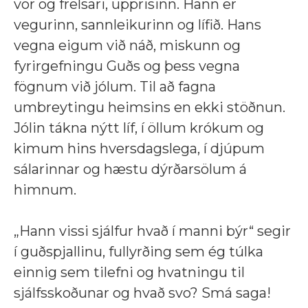
vor og frelsari, upprisinn. Hann er
vegurinn, sannleikurinn og lífið. Hans
vegna eigum við náð, miskunn og
fyrirgefningu Guðs og þess vegna
fögnum við jólum. Til að fagna
umbreytingu heimsins en ekki stöðnun.
Jólin tákna nýtt líf, í öllum krókum og
kimum hins hversdagslega, í djúpum
sálarinnar og hæstu dýrðarsölum á
himnum.
„Hann vissi sjálfur hvað í manni býr“ segir
í guðspjallinu, fullyrðing sem ég túlka
einnig sem tilefni og hvatningu til
sjálfsskoðunar og hvað svo? Smá saga!