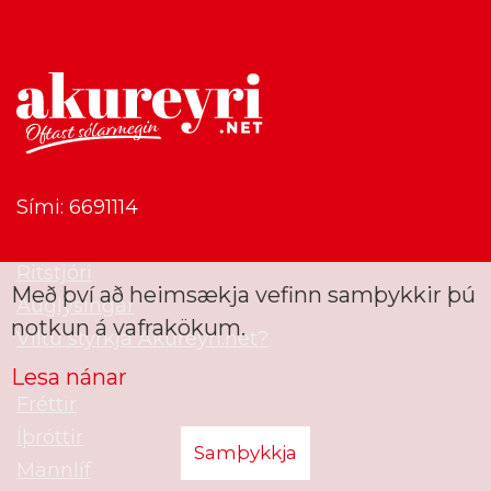
Sími: 6691114
Ritstjóri
Með því að heimsækja vefinn samþykkir þú
Auglýsingar
notkun á vafrakökum.
Viltu styrkja Akureyri.net?
Lesa nánar
Fréttir
Íþróttir
Samþykkja
Mannlíf