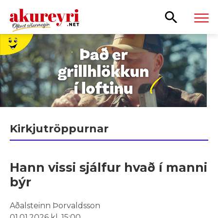
Leita
Kirkjutröppurnar
Hann vissi sjálfur hvað í manni
býr
Aðalsteinn Þorvaldsson
01.01.2026 kl. 15:00