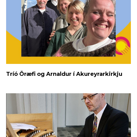
Tríó Öræfi og Arnaldur í Akureyrarkirkju