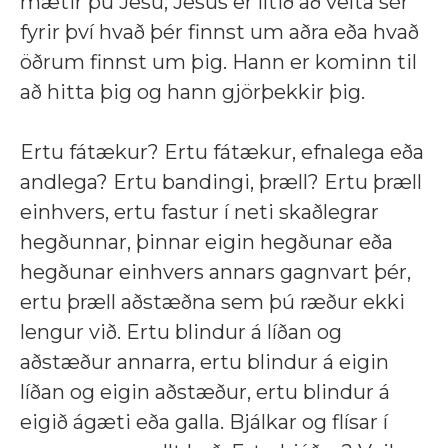
mætir þú Jesú; Jesús er lítið að velta sér
fyrir því hvað þér finnst um aðra eða hvað
öðrum finnst um þig. Hann er kominn til
að hitta þig og hann gjörþekkir þig.
Ertu fátækur? Ertu fátækur, efnalega eða
andlega? Ertu bandingi, þræll? Ertu þræll
einhvers, ertu fastur í neti skaðlegrar
hegðunnar, þinnar eigin hegðunar eða
hegðunar einhvers annars gagnvart þér,
ertu þræll aðstæðna sem þú ræður ekki
lengur við. Ertu blindur á líðan og
aðstæður annarra, ertu blindur á eigin
líðan og eigin aðstæður, ertu blindur á
eigið ágæti eða galla. Bjálkar og flísar í