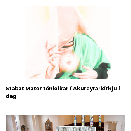
Stabat Mater tónleikar í Akureyrarkirkju í
dag