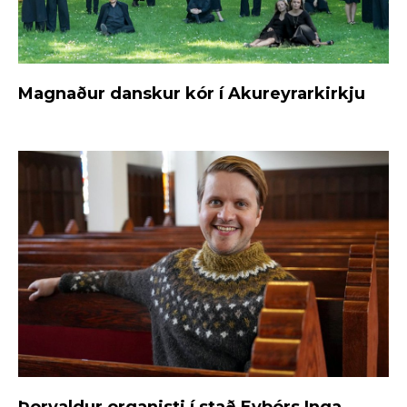
Magnaður danskur kór í Akureyrarkirkju
Þorvaldur organisti í stað Eyþórs Inga