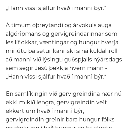
„Hann vissi sjálfur hvað í manni býr.“
Á tímum óþreytandi og árvökuls auga
algóriþmans og gervigreindarinnar sem
les líf okkar, væntingar og hungur hverja
mínútu þá setur kannski smá kuldahroll
að manni við lýsingu guðspjalls nýársdags
sem segir Jesú þekkja hvern mann -
„Hann vissi sjálfur hvað í manni býr.“
En samlíkingin við gervigreindina nær nú
ekki mikið lengra, gervigreindin veit
ekkert um hvað í manni býr;
gervigreindin greinir bara hungur fólks