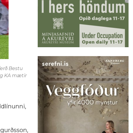
ferð Bestu
 og KA mætir
ldlínunni,
igurðsson,