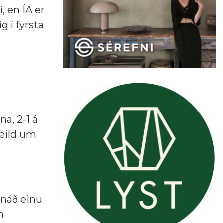
, en ÍA er
g í fyrsta
na, 2-1 á
deild um
 náð einu
m