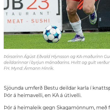
Þórsarinn Ágúst Eðvald Hlynsson og KA-maðurinn Guðj
deildarinnar í byrjun mánaðarins. Hvítt og gult verðu
FH. Mynd: Ármann Hinrik.
Sjöunda umferð Bestu deildar karla í knattspy
Þór á heimavelli, en KA á útivelli.
Þór á heimaleik gegn Skagamönnum, með fyr