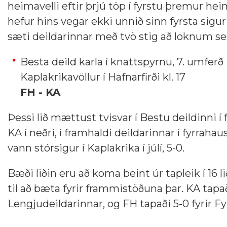
heimavelli eftir þrjú töp í fyrstu þremur he
hefur hins vegar ekki unnið sinn fyrsta sigur 
sæti deildarinnar með tvö stig að loknum 
Besta deild karla í knattspyrnu, 7. umferð
Kaplakrikavöllur í Hafnarfirði kl. 17
FH - KA
Þessi lið mættust tvisvar í Bestu deildinni í 
KA í neðri, í framhaldi deildarinnar í fyrrahaus
vann stórsigur í Kaplakrika í júlí, 5-0.
Bæði liðin eru að koma beint úr tapleik í 16
til að bæta fyrir frammistöðuna þar. KA tapaði
Lengjudeildarinnar, og FH tapaði 5-0 fyrir Fylk