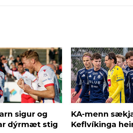
arn sigur og
KA-menn sækj
far dýrmæt stig
Keflvíkinga hei