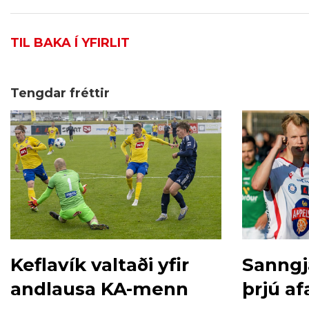
TIL BAKA Í YFIRLIT
Tengdar fréttir
Keflavík valtaði yfir
Sanngj
andlausa KA-menn
þrjú a