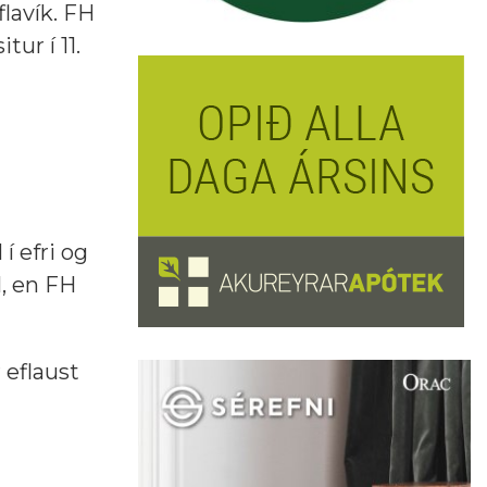
lavík. FH
ur í 11.
í efri og
l, en FH
 eflaust