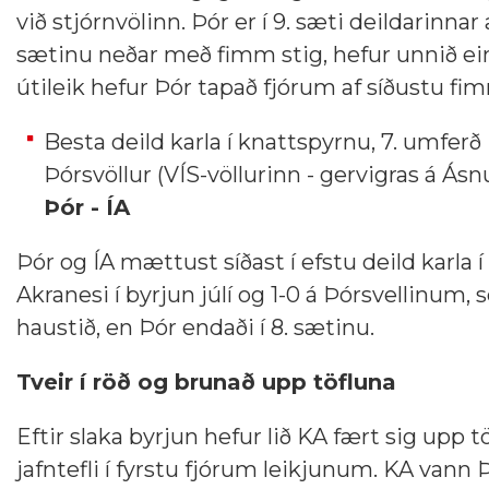
við stjórnvölinn. Þór er í 9. sæti deildarinn
sætinu neðar með fimm stig, hefur unnið einn l
útileik hefur Þór tapað fjórum af síðustu fi
Besta deild karla í knattspyrnu, 7. umferð
Þórsvöllur (VÍS-völlurinn - gervigras á Ásn
Þór - ÍA
Þór og ÍA mættust síðast í efstu deild karla 
Akranesi í byrjun júlí og 1-0 á Þórsvellinum, 
haustið, en Þór endaði í 8. sætinu.
Tveir í röð og brunað upp töfluna
Eftir slaka byrjun hefur lið KA fært sig upp 
jafntefli í fyrstu fjórum leikjunum. KA vann