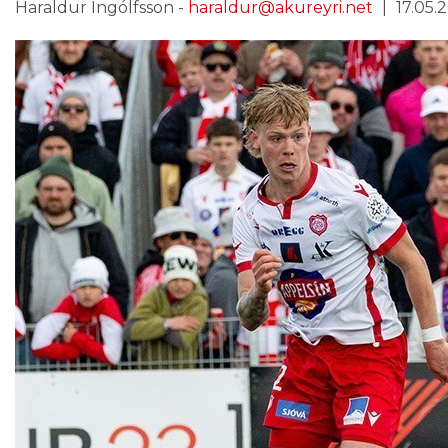
Haraldur Ingólfsson -
haraldur@akureyri.net
17.05.2