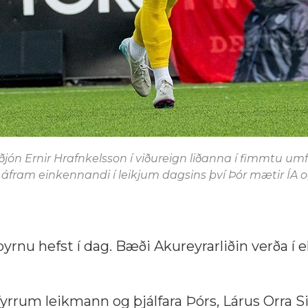
ón Ernir Hrafnkelsson í viðureign liðanna í fimmtu um
r áfram einkennandi í leikjum dagsins því Þór mætir ÍA
rnu hefst í dag. Bæði Akureyrarliðin verða í e
rum leikmann og þjálfara Þórs, Lárus Orra S