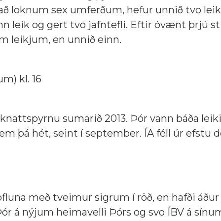
ar að loknum sex umferðum, hefur unnið tvo leiki
eik og gert tvö jafntefli. Eftir óvænt þrjú sti
mm leikjum, en unnið einn.
um) kl. 16
í knattspyrnu sumarið 2013. Þór vann báða leiki
sem þá hét, seint í september. ÍA féll úr efstu 
töfluna með tveimur sigrum í röð, en hafði áður
 Þór á nýjum heimavelli Þórs og svo ÍBV á sínu