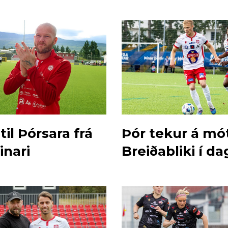
til Þórsara frá
Þór tekur á mó
inari
Breiðabliki í da