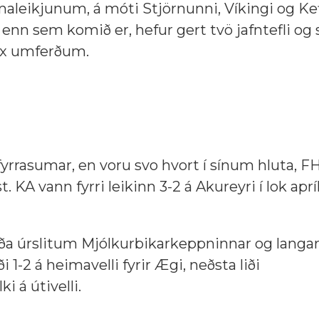
imaleikjunum, á móti Stjörnunni, Víkingi og Kef
enn sem komið er, hefur gert tvö jafntefli og sit
sex umferðum.
fyrrasumar, en voru svo hvort í sínum hluta, FH 
t. KA vann fyrri leikinn 3-2 á Akureyri í lok aprí
 liða úrslitum Mjólkurbikarkeppninnar og langar
 1-2 á heimavelli fyrir Ægi, neðsta liði
i á útivelli.