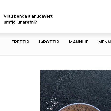
Viltu benda á áhugavert
umfjöllunarefni?
FRÉTTIR
ÍÞRÓTTIR
MANNLÍF
MENN