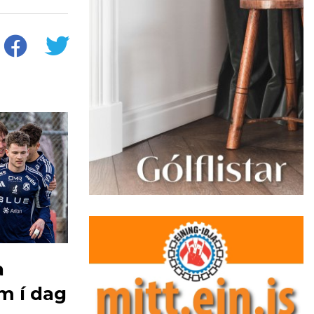
a
m í dag