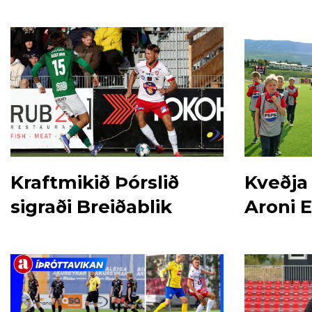
Kraftmikið Þórslið
Kveðja 
sigraði Breiðablik
Aroni E