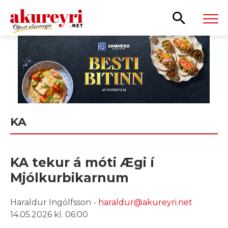
Leita
KA
KA tekur á móti Ægi í
Mjólkurbikarnum
Haraldur Ingólfsson -
haraldur@akureyri.net
14.05.2026 kl. 06:00