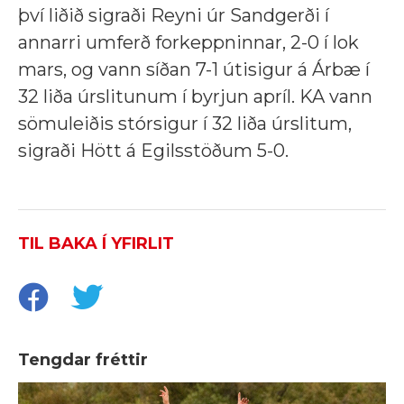
því liðið sigraði Reyni úr Sandgerði í
annarri umferð forkeppninnar, 2-0 í lok
mars, og vann síðan 7-1 útisigur á Árbæ í
32 liða úrslitunum í byrjun apríl. KA vann
sömuleiðis stórsigur í 32 liða úrslitum,
sigraði Hött á Egilsstöðum 5-0.
TIL BAKA Í YFIRLIT
Tengdar fréttir