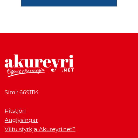
Sími: 6691114
Ritstjóri
Auglýsingar
Viltu styrkja Akureyri.net?