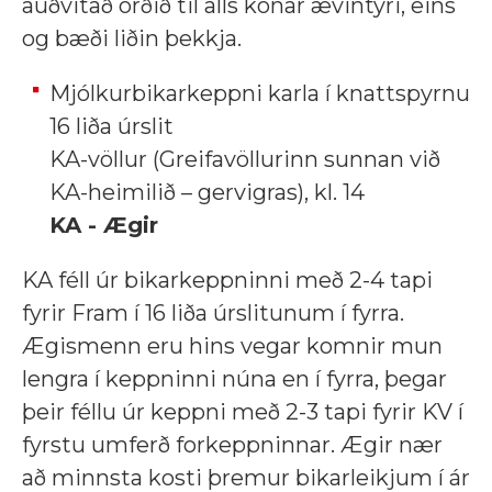
auðvitað orðið til alls konar ævintýri, eins
og bæði liðin þekkja.
Mjólkurbikarkeppni karla í knattspyrnu
16 liða úrslit
KA-völlur (Greifavöllurinn sunnan við
KA-heimilið – gervigras), kl. 14
KA - Ægir
KA féll úr bikarkeppninni með 2-4 tapi
fyrir Fram í 16 liða úrslitunum í fyrra.
Ægismenn eru hins vegar komnir mun
lengra í keppninni núna en í fyrra, þegar
þeir féllu úr keppni með 2-3 tapi fyrir KV í
fyrstu umferð forkeppninnar. Ægir nær
að minnsta kosti þremur bikarleikjum í ár