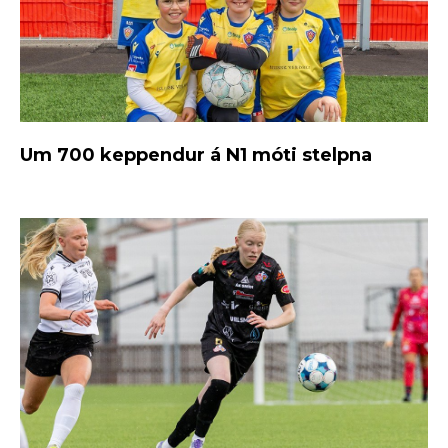
Um 700 keppendur á N1 móti stelpna