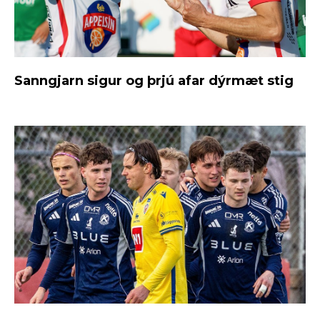
Sanngjarn sigur og þrjú afar dýrmæt stig