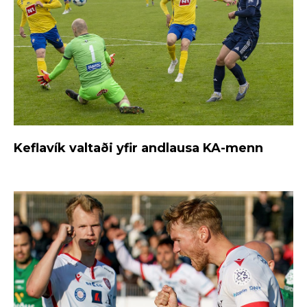
Keflavík valtaði yfir andlausa KA-menn