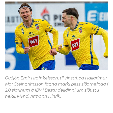
Guðjón Ernir Hrafnkelsson, til vinstri, og Hallgrímur
Mar Steingrímsson fagna marki þess síðarnefnda í
2:0 sigrinum á ÍBV í Bestu deildinni um síðustu
helgi. Mynd: Ármann Hinrik.