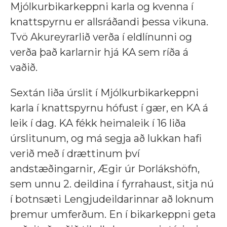
Mjólkurbikarkeppni karla og kvenna í
knattspyrnu er allsráðandi þessa vikuna.
Tvö Akureyrarlið verða í eldlínunni og
verða það karlarnir hjá KA sem ríða á
vaðið.
Sextán liða úrslit í Mjólkurbikarkeppni
karla í knattspyrnu hófust í gær, en KA á
leik í dag. KA fékk heimaleik í 16 liða
úrslitunum, og má segja að lukkan hafi
verið með í drættinum því
andstæðingarnir, Ægir úr Þorlákshöfn,
sem unnu 2. deildina í fyrrahaust, sitja nú
í botnsæti Lengjudeildarinnar að loknum
þremur umferðum. En í bikarkeppni geta