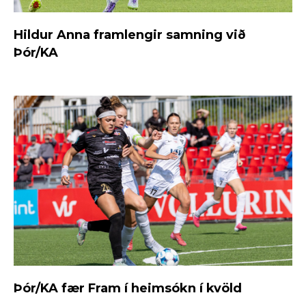
Hildur Anna framlengir samning við
Þór/KA
Þór/KA fær Fram í heimsókn í kvöld