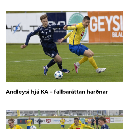
Andleysi hjá KA – fallbaráttan harðnar