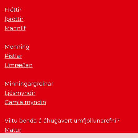
Fréttir
Íþróttir
Mannlíf
Menning
Pistlar
Umræðan
Minningargreinar
Ljósmyndir
Gamla myndin
Viltu benda á áhugavert umfjöllunarefni?
Matur