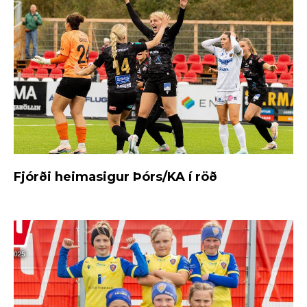
Fjórði heimasigur Þórs/KA í röð