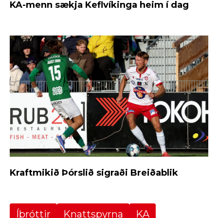
KA-menn sækja Keflvíkinga heim í dag
Kraftmikið Þórslið sigraði Breiðablik
Íþróttir
Knattspyrna
KA