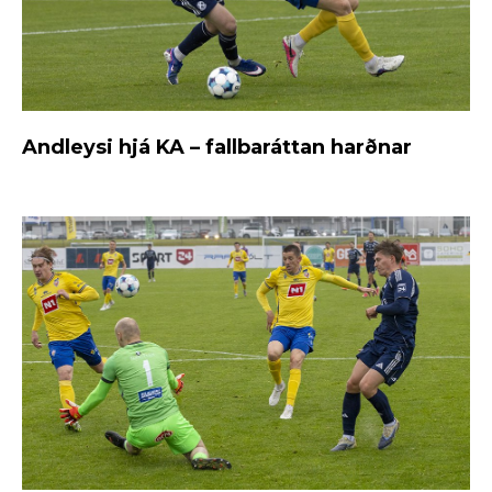
Andleysi hjá KA – fallbaráttan harðnar