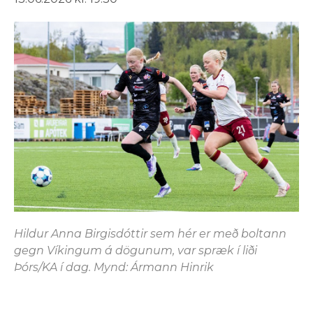
Hildur Anna Birgisdóttir sem hér er með boltann
gegn Víkingum á dögunum, var spræk í liði
Þórs/KA í dag. Mynd: Ármann Hinrik