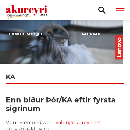
Leita
KA
Enn bíður Þór/KA eftir fyrsta
sigrinum
Valur Sæmundsson -
valur@akureyri.net
13.06.2026 kl. 19:30