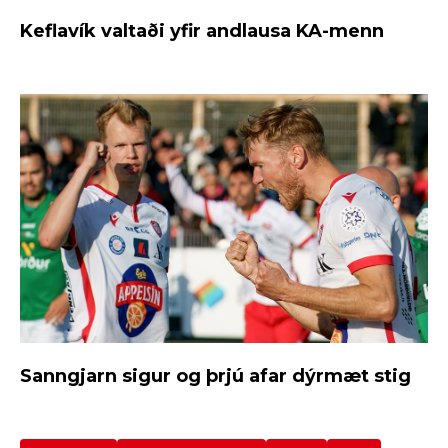
Keflavík valtaði yfir andlausa KA-menn
Sanngjarn sigur og þrjú afar dýrmæt stig