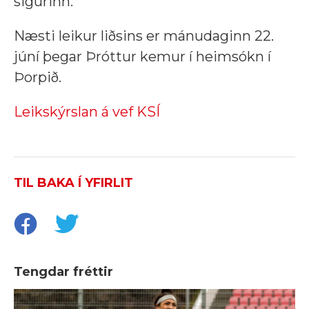
sigurinn.
Næsti leikur liðsins er mánudaginn 22.
júní þegar Þróttur kemur í heimsókn í
Þorpið.
Leikskýrslan á vef KSÍ
TIL BAKA Í YFIRLIT
Tengdar fréttir