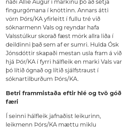
náði Allie Augur í markinu þó að setja
fingurgómana í knöttinn. Annars átti
vörn Þórs/KA yfirleitt í fullu tré við
sóknarmenn Vals og reyndar hafa
Valsstúlkur skorað fæst mörk allra liða í
deildinni það sem af er sumri. Hulda Ósk
Jónsdóttir skapaði mestan usla fram á við
hjá Þór/KA í fyrri hálfleik en marki Vals var
þó lítið ógnað og lítið sjálfstraust í
sóknartilburðum Þórs/KA.
Betri frammistaða eftir hlé og tvö góð
færi
Í seinni hálfleik jafnaðist leikurinn,
leikmenn Þórs/KA mættu miklu