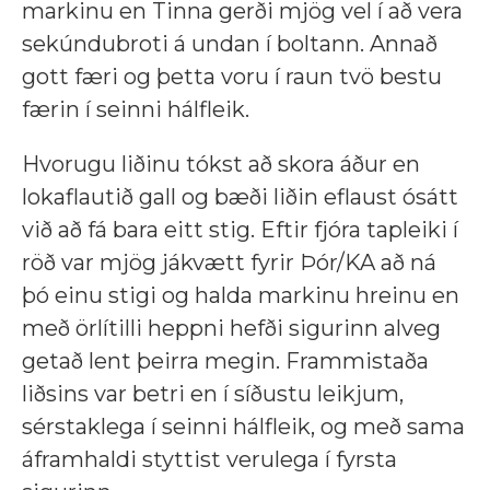
markinu en Tinna gerði mjög vel í að vera
sekúndubroti á undan í boltann. Annað
gott færi og þetta voru í raun tvö bestu
færin í seinni hálfleik.
Hvorugu liðinu tókst að skora áður en
lokaflautið gall og bæði liðin eflaust ósátt
við að fá bara eitt stig. Eftir fjóra tapleiki í
röð var mjög jákvætt fyrir Þór/KA að ná
þó einu stigi og halda markinu hreinu en
með örlítilli heppni hefði sigurinn alveg
getað lent þeirra megin. Frammistaða
liðsins var betri en í síðustu leikjum,
sérstaklega í seinni hálfleik, og með sama
áframhaldi styttist verulega í fyrsta