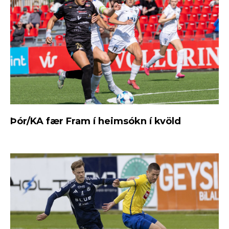
Þór/KA fær Fram í heimsókn í kvöld