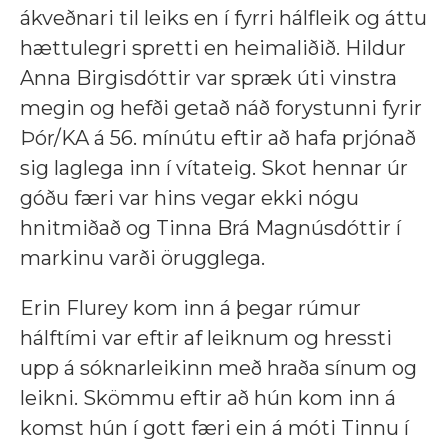
ákveðnari til leiks en í fyrri hálfleik og áttu
hættulegri spretti en heimaliðið. Hildur
Anna Birgisdóttir var spræk úti vinstra
megin og hefði getað náð forystunni fyrir
Þór/KA á 56. mínútu eftir að hafa prjónað
sig laglega inn í vítateig. Skot hennar úr
góðu færi var hins vegar ekki nógu
hnitmiðað og Tinna Brá Magnúsdóttir í
markinu varði örugglega.
Erin Flurey kom inn á þegar rúmur
hálftími var eftir af leiknum og hressti
upp á sóknarleikinn með hraða sínum og
leikni. Skömmu eftir að hún kom inn á
komst hún í gott færi ein á móti Tinnu í