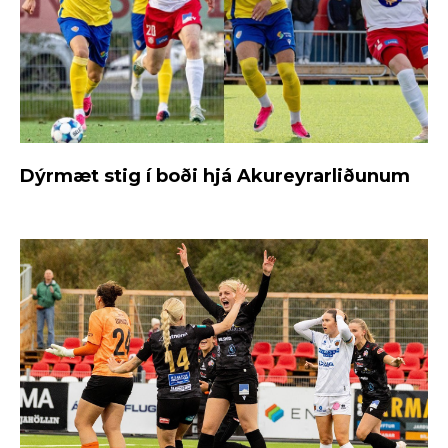
Dýrmæt stig í boði hjá Akureyrarliðunum