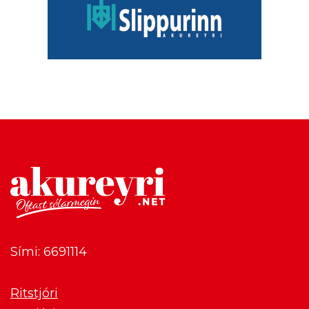
Sími: 6691114
Ritstjóri