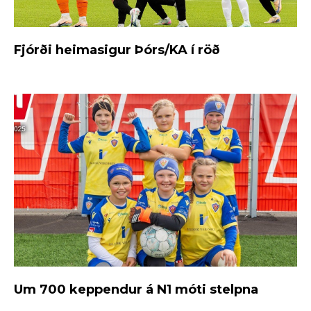
Fjórði heimasigur Þórs/KA í röð
Um 700 keppendur á N1 móti stelpna