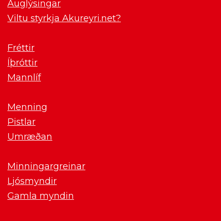
Auglýsingar
Viltu styrkja Akureyri.net?
Fréttir
Íþróttir
Mannlíf
Menning
Pistlar
Umræðan
Minningargreinar
Ljósmyndir
Gamla myndin