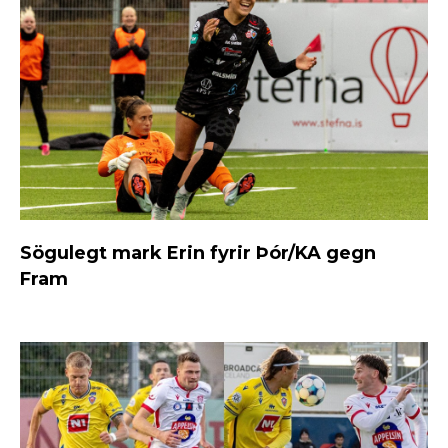
Sögulegt mark Erin fyrir Þór/KA gegn
Fram