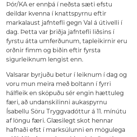
Þór/KA er ennþá í neðsta sæti efstu
deildar kvenna í knattspyrnu eftir
markalaust jafntefli gegn Val á útivelli í
dag. Þetta var þriðja jafntefli liðsins í
fyrstu átta umferðunum, tapleikirnir eru
orðnir fimm og biðin eftir fyrsta
sigurleiknum lengist enn.
Valsarar byrjuðu betur í leiknum í dag og
voru mun meira með boltann í fyrri
hálfleik en sköpuðu sér engin hættuleg
færi, að undanskilinni aukaspyrnu
Ísabellu Söru Tryggvadóttur á 11. mínútu
af löngu færi. Glæsilegt skot hennar
hafnaði efst í marksúlunni en mögulega