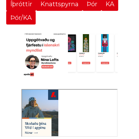
Íþróttir
Knattspyrna
Þór
KA
Þór/KA