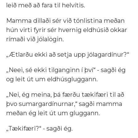
leið með að fara til helvítis.
Mamma dillaði sér við tónlistina meðan
hún virti fyrir sér hvernig eldhúsið okkar
rímaði við jólalögin.
„Ætlarðu ekki að setja upp jólagardínur?“
„Neei, sé ekki tilganginn í því“ - sagði ég
og leit út um eldhúsgluggann.
„Nei, ég meina, þá færðu tækifæri til að
þvo sumargardínurnar,“ sagði mamma
meðan ég leit út um gluggann.
„Tækifæri?“ - sagði ég.