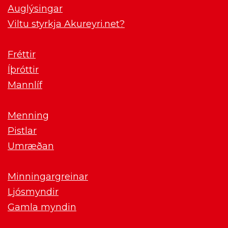
Auglýsingar
Viltu styrkja Akureyri.net?
Fréttir
Íþróttir
Mannlíf
Menning
Pistlar
Umræðan
Minningargreinar
Ljósmyndir
Gamla myndin