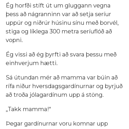
Ég horfði stíft út um gluggann vegna
þess að nágranninn var að setja seríur
uppúr og niðrúr húsinu sínu með borvél,
stiga og líklega 300 metra seríuflóð að
vopni.
Ég vissi að ég þyrfti að svara þessu með
einhverjum hætti.
Sá útundan mér að mamma var búin að
rífa niður hversdagsgardínurnar og byrjuð
að troða jólagardínum upp á stöng.
„Takk mamma!“
Þegar gardínurnar voru komnar upp