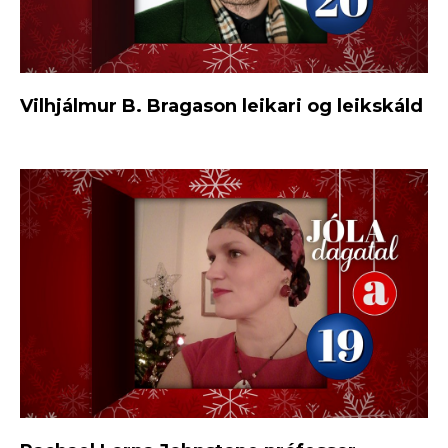
Vilhjálmur B. Bragason leikari og leikskáld