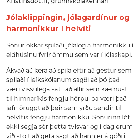
Kristinsdóttir, grunnskólakennari
Jólaklippingin, jólagardínur og
harmonikkur í helvíti
Sonur okkar spilaði jólalög á harmonikku í
eldhúsinu fyrir ömmu sem var í jólaskapi.
Ákvað að læra að spila eftir að gestur sem
spilaði í leikskólanum sagði að þó það
væri vissulega satt að allir sem kæmust
til himnaríkis fengju hörpu, þá væri það
jafn öruggt að þeir sem yrðu sendir til
helvítis fengju harmonikku. Sonurinn lét
ekki segja sér þetta tvisvar og í dag erum
við stolt að geta sagt að hann er á góðri