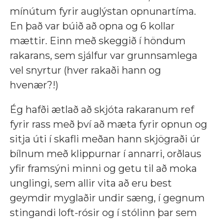
mínútum fyrir auglýstan opnunartíma.
En það var búið að opna og 6 kollar
mættir. Einn með skeggið í höndum
rakarans, sem sjálfur
var grunnsamlega
vel snyrtur (hver rakaði hann og
hvenær?!)
Ég hafði ætlað að skjóta rakaranum ref
fyrir rass með því að mæta fyrir opnun og
sitja úti í skafli
meðan hann skjögraði úr
bílnum með klippurnar í annarri, orðlaus
yfir framsýni minni og getu til að moka
unglingi, sem allir vita að eru best
geymdir myglaðir undir sæng, í gegnum
stingandi loft-rósir og í stólinn þar sem