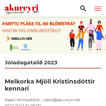
Leita
Jóladagatalið 2023
Melkorka Mjöll Kristinsdóttir
kennari
Rakel Hinriksdóttir – rakel@akureyri.net
07.12.2023 kl. 06:00