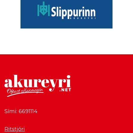
Sími: 6691114
Ritstjóri