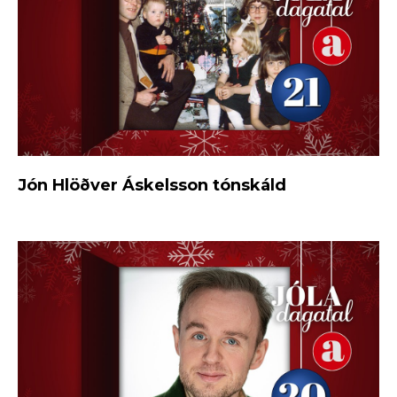
Jón Hlöðver Áskelsson tónskáld