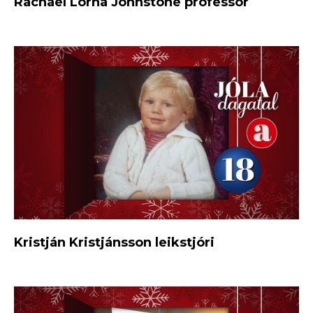
Rachael Lorna Johnstone prófessor
Kristján Kristjánsson leikstjóri