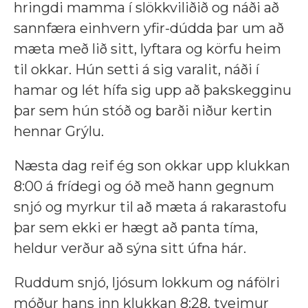
hringdi mamma í slökkviliðið og náði að
sannfæra einhvern yfir-dúdda þar um að
mæta með lið sitt, lyftara og körfu heim
til okkar. Hún setti á sig varalit, náði í
hamar og lét hífa sig upp að þakskegginu
þar sem hún stóð og barði niður kertin
hennar Grýlu.
Næsta dag reif ég son okkar upp klukkan
8:00 á frídegi og óð með hann gegnum
snjó og myrkur
til að mæta á rakarastofu
þar sem ekki er hægt að panta tíma,
heldur verður að sýna sitt úfna hár.
Ruddum snjó, ljósum lokkum og náfölri
móður hans inn klukkan 8:28, tveimur