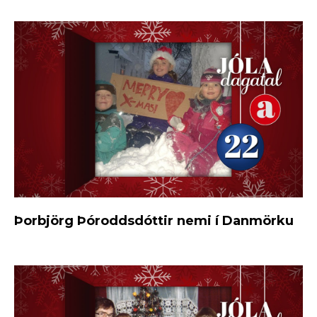
Þorbjörg Þóroddsdóttir nemi í Danmörku