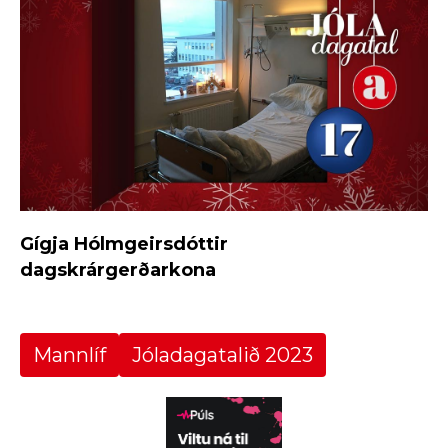
Gígja Hólmgeirsdóttir
dagskrárgerðarkona
Mannlíf
Jóladagatalið 2023