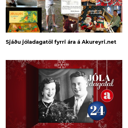
Sjáðu jóladagatöl fyrri ára á Akureyri.net