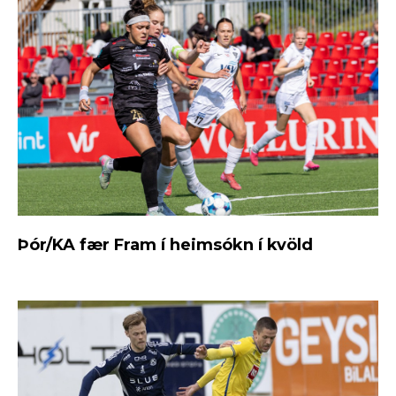
Þór/KA fær Fram í heimsókn í kvöld