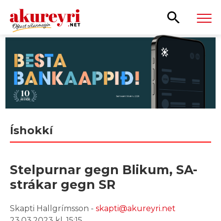
Leita
Íshokkí
Stelpurnar gegn Blikum, SA-
strákar gegn SR
Skapti Hallgrímsson -
skapti@akureyri.net
23.03.2023 kl. 15:15