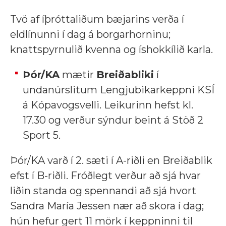
Tvö af íþróttaliðum bæjarins verða í
eldlínunni í dag á borgarhorninu;
knattspyrnulið kvenna og íshokkílið karla.
Þór/KA
mætir
Breiðabliki
í
undanúrslitum Lengjubikarkeppni KSÍ
á Kópavogsvelli. Leikurinn hefst kl.
17.30 og verður sýndur beint á Stöð 2
Sport 5.
Þór/KA varð í 2. sæti í A-riðli en Breiðablik
efst í B-riðli. Fróðlegt verður að sjá hvar
liðin standa og spennandi að sjá hvort
Sandra María Jessen nær að skora í dag;
hún hefur gert 11 mörk í keppninni til