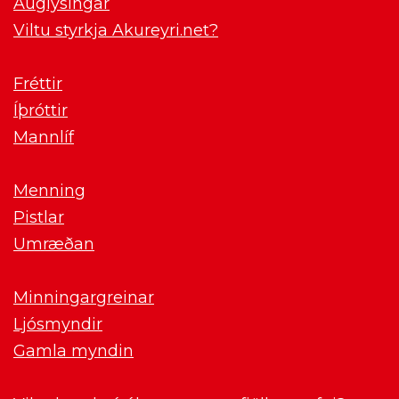
Auglýsingar
Viltu styrkja Akureyri.net?
Fréttir
Íþróttir
Mannlíf
Menning
Pistlar
Umræðan
Minningargreinar
Ljósmyndir
Gamla myndin