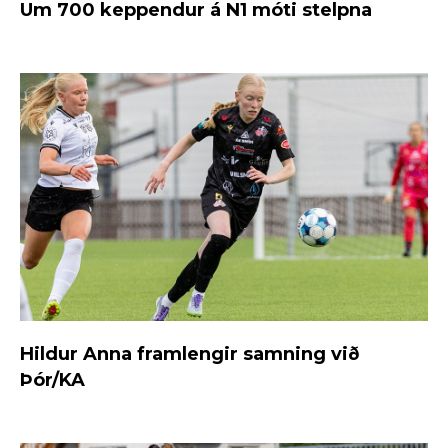
Um 700 keppendur á N1 móti stelpna
Hildur Anna framlengir samning við
Þór/KA