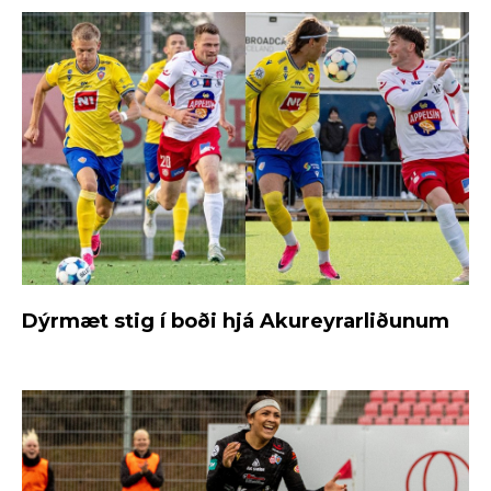
Dýrmæt stig í boði hjá Akureyrarliðunum