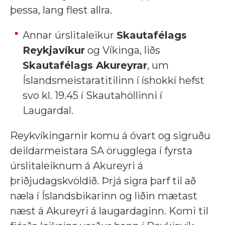
þessa, lang flest allra.
Annar úrslitaleikur
Skautafélags
Reykjavíkur
og Víkinga, liðs
Skautafélags Akureyrar
, um
Íslandsmeistaratitilinn í íshokkí hefst
svo kl. 19.45 í Skautahöllinni í
Laugardal.
Reykvíkingarnir komu á óvart og sigruðu
deildarmeistara SA örugglega í fyrsta
úrslitaleiknum á Akureyri á
þriðjudagskvöldið. Þrjá sigra þarf til að
næla í Íslandsbikarinn og liðin mætast
næst á Akureyri á laugardaginn. Komi til