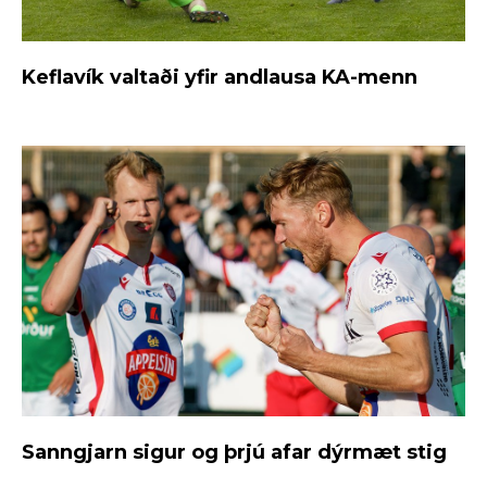
Keflavík valtaði yfir andlausa KA-menn
Sanngjarn sigur og þrjú afar dýrmæt stig