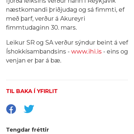
fjórða leiksins verður hann í Reykjavík
næstkomandi þriðjudag og sá fimmti, ef
með þarf, verður á Akureyri
fimmtudaginn 30. mars.
Leikur SR og SA verður sýndur beint á vef
Íshokkísambandsins -
www.ihi.is
- eins og
venjan er þar á bæ.
TIL BAKA Í YFIRLIT
Tengdar fréttir