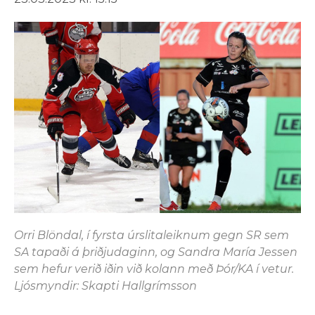
Orri Blöndal, í fyrsta úrslitaleiknum gegn SR sem
SA tapaði á þriðjudaginn, og Sandra María Jessen
sem hefur verið iðin við kolann með Þór/KA í vetur.
Ljósmyndir: Skapti Hallgrímsson