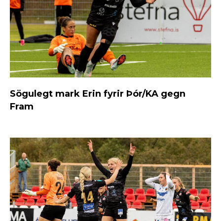
Sögulegt mark Erin fyrir Þór/KA gegn
Fram