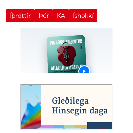
Íþróttir
Þór
KA
Íshokkí