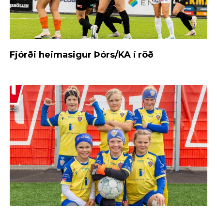
Fjórði heimasigur Þórs/KA í röð