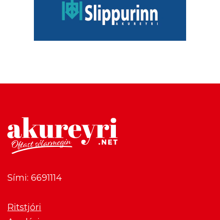
Sími: 6691114
Ritstjóri