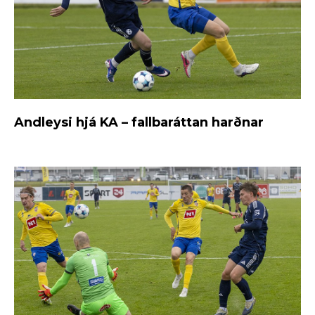
Andleysi hjá KA – fallbaráttan harðnar