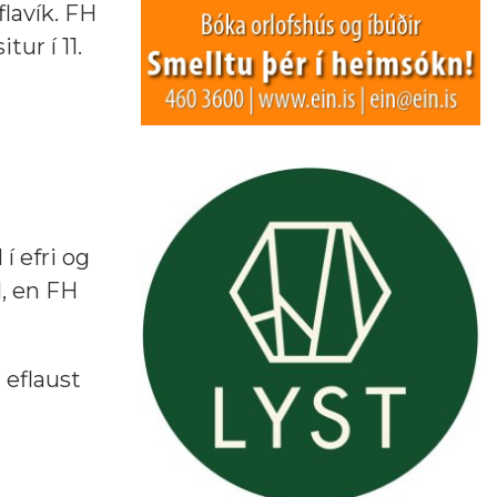
lavík. FH
ur í 11.
í efri og
l, en FH
 eflaust