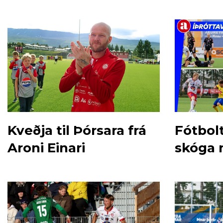
Kveðja til Þórsara frá
Fótbol
Aroni Einari
skóga 