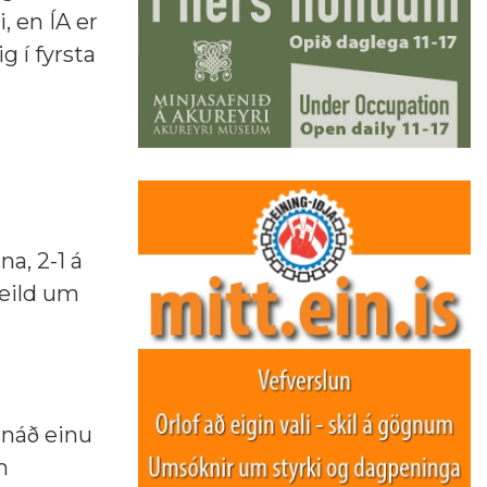
, en ÍA er
g í fyrsta
na, 2-1 á
deild um
 náð einu
m