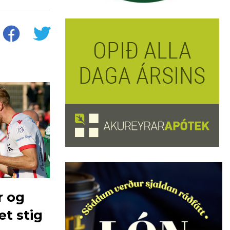
r og
t stig