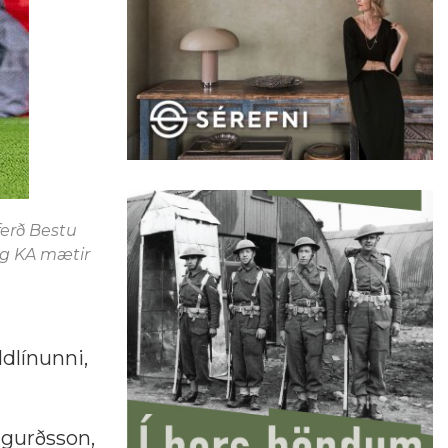
ferð Bestu
 og KA mætir
ldlínunni,
igurðsson,