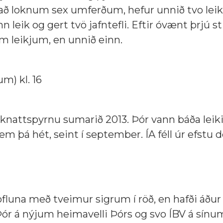
ar að loknum sex umferðum, hefur unnið tvo leiki
eik og gert tvö jafntefli. Eftir óvænt þrjú sti
mm leikjum, en unnið einn.
um) kl. 16
í knattspyrnu sumarið 2013. Þór vann báða leiki
sem þá hét, seint í september. ÍA féll úr efstu 
töfluna með tveimur sigrum í röð, en hafði áður
 Þór á nýjum heimavelli Þórs og svo ÍBV á sínu