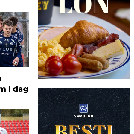
a
m í dag