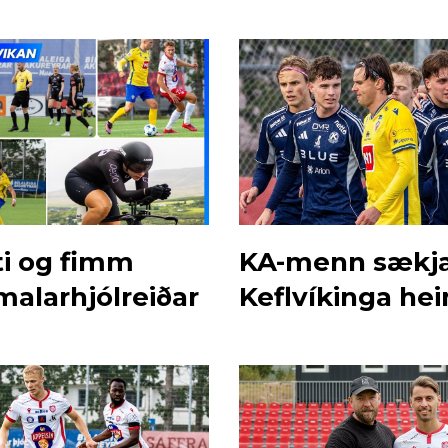
ti og fimm
KA-menn sækj
malarhjólreiðar
Keflvíkinga hei