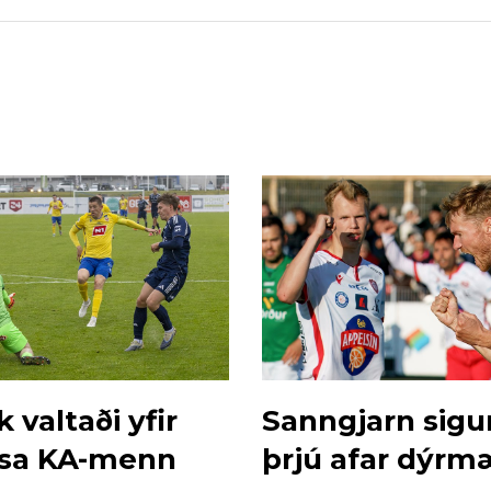
k valtaði yfir
Sanngjarn sigu
sa KA-menn
þrjú afar dýrmæ