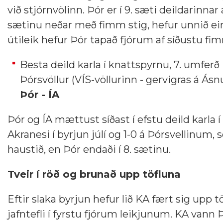
við stjórnvölinn. Þór er í 9. sæti deildarinn
sætinu neðar með fimm stig, hefur unnið einn l
útileik hefur Þór tapað fjórum af síðustu fi
Besta deild karla í knattspyrnu, 7. umferð
Þórsvöllur (VÍS-völlurinn - gervigras á Ásn
Þór - ÍA
Þór og ÍA mættust síðast í efstu deild karla 
Akranesi í byrjun júlí og 1-0 á Þórsvellinum, 
haustið, en Þór endaði í 8. sætinu.
Tveir í röð og brunað upp töfluna
Eftir slaka byrjun hefur lið KA fært sig upp 
jafntefli í fyrstu fjórum leikjunum. KA vann