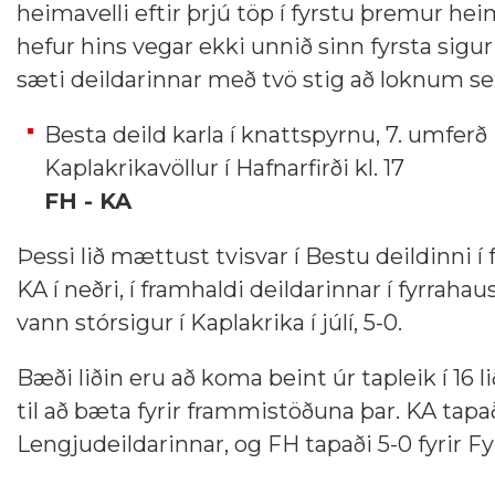
heimavelli eftir þrjú töp í fyrstu þremur he
hefur hins vegar ekki unnið sinn fyrsta sigur 
sæti deildarinnar með tvö stig að loknum 
Besta deild karla í knattspyrnu, 7. umferð
Kaplakrikavöllur í Hafnarfirði kl. 17
FH - KA
Þessi lið mættust tvisvar í Bestu deildinni í 
KA í neðri, í framhaldi deildarinnar í fyrrahaus
vann stórsigur í Kaplakrika í júlí, 5-0.
Bæði liðin eru að koma beint úr tapleik í 16
til að bæta fyrir frammistöðuna þar. KA tapaði
Lengjudeildarinnar, og FH tapaði 5-0 fyrir Fylk