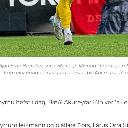
ón Ernir Hrafnkelsson í viðureign liðanna í fimmtu um
r áfram einkennandi í leikjum dagsins því Þór mætir ÍA
rnu hefst í dag. Bæði Akureyrarliðin verða í e
rum leikmann og þjálfara Þórs, Lárus Orra S