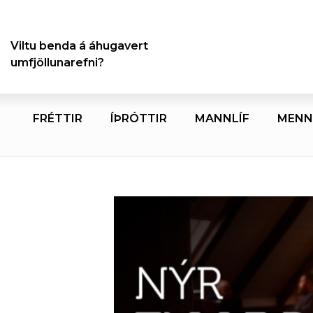
Viltu benda á áhugavert
umfjöllunarefni?
FRÉTTIR
ÍÞRÓTTIR
MANNLÍF
MENN