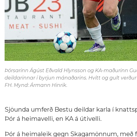
Þórsarinn Ágúst Eðvald Hlynsson og KA-maðurinn Guðj
deildarinnar í byrjun mánaðarins. Hvítt og gult verðu
FH. Mynd: Ármann Hinrik.
Sjöunda umferð Bestu deildar karla í knattspy
Þór á heimavelli, en KA á útivelli.
Þór á heimaleik gegn Skagamönnum, með fyr