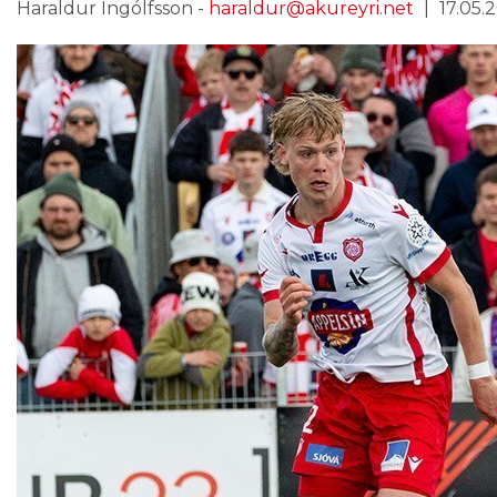
Haraldur Ingólfsson -
haraldur@akureyri.net
17.05.2