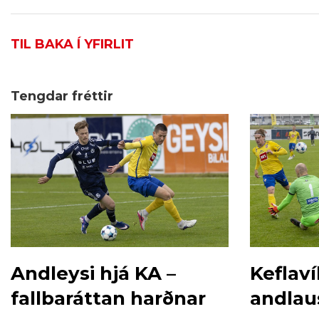
TIL BAKA Í YFIRLIT
Tengdar fréttir
Andleysi hjá KA –
Keflaví
fallbaráttan harðnar
andlau