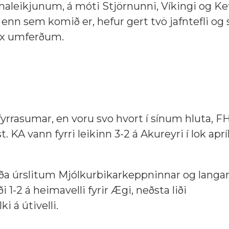
imaleikjunum, á móti Stjörnunni, Víkingi og Kef
enn sem komið er, hefur gert tvö jafntefli og sit
sex umferðum.
fyrrasumar, en voru svo hvort í sínum hluta, FH 
t. KA vann fyrri leikinn 3-2 á Akureyri í lok aprí
 liða úrslitum Mjólkurbikarkeppninnar og langar
 1-2 á heimavelli fyrir Ægi, neðsta liði
i á útivelli.