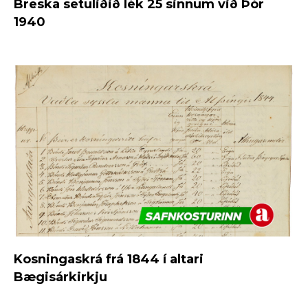
Breska setuliðið lék 25 sinnum við Þór
1940
Kosningaskrá frá 1844 í altari
Bægisárkirkju