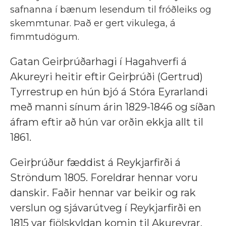
safnanna í bænum lesendum til fróðleiks og
skemmtunar. Það er gert vikulega, á
fimmtudögum.
Gatan Geirþrúðarhagi í Hagahverfi á
Akureyri heitir eftir Geirþrúði (Gertrud)
Tyrrestrup en hún bjó á Stóra Eyrarlandi
með manni sínum árin 1829-1846 og síðan
áfram eftir að hún var orðin ekkja allt til
1861.
Geirþrúður fæddist á Reykjarfirði á
Ströndum 1805. Foreldrar hennar voru
danskir. Faðir hennar var beikir og rak
verslun og sjávarútveg í Reykjarfirði en
1815 var fjölskyldan komin til Akureyrar.