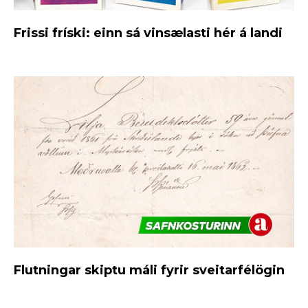
Frissi fríski: einn sá vinsælasti hér á landi
Flutningar skiptu máli fyrir sveitarfélögin