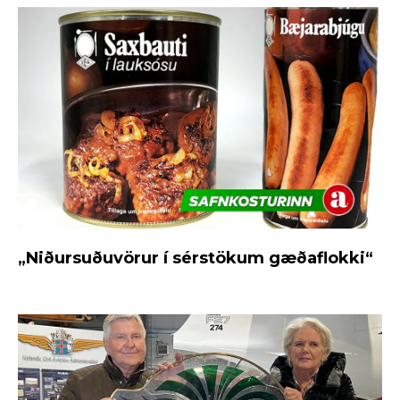
„Niðursuðuvörur í sérstökum gæðaflokki“