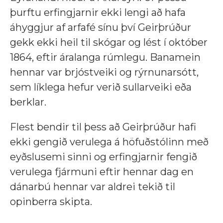
þurftu erfingjarnir ekki lengi að hafa
áhyggjur af arfafé sínu því Geirþrúður
gekk ekki heil til skógar og lést í október
1864, eftir áralanga rúmlegu. Banamein
hennar var brjóstveiki og rýrnunarsótt,
sem líklega hefur verið sullarveiki eða
berklar.
Flest bendir til þess að Geirþrúður hafi
ekki gengið verulega á höfuðstólinn með
eyðslusemi sinni og erfingjarnir fengið
verulega fjármuni eftir hennar dag en
dánarbú hennar var aldrei tekið til
opinberra skipta.