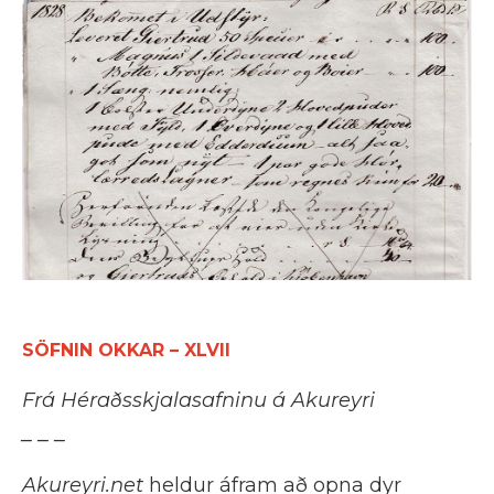
SÖFNIN OKKAR – XLVII
Frá Héraðsskjalasafninu á Akureyri
_ _ _
Akureyri.net
heldur áfram að opna dyr