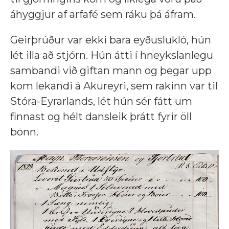
áhyggjur af arfafé sem ráku þá áfram.
Geirþrúður var ekki bara eyðuslukló, hún
lét illa að stjórn. Hún átti í hneykslanlegu
sambandi við giftan mann og þegar upp
kom lekandi á Akureyri, sem rakinn var til
Stóra-Eyrarlands, lét hún sér fátt um
finnast og hélt dansleik þrátt fyrir öll
bönn.