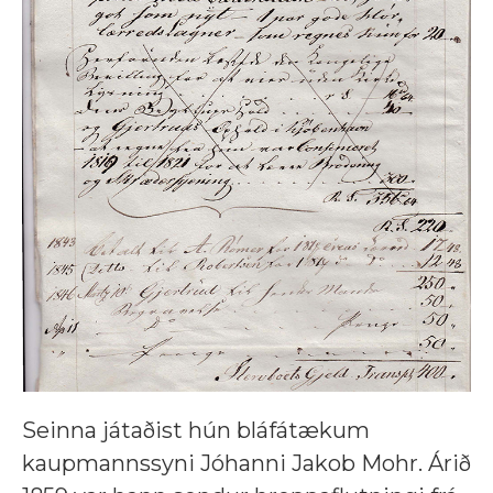
Seinna játaðist hún bláfátækum
kaupmannssyni Jóhanni Jakob Mohr. Árið