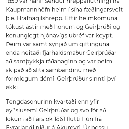
1859 var hann sendur hreppaflutningi frá
Kaupmannhöfn heim í sína fæðingarsveit
þ.e. Hrafnagilshrepp. Eftir heimkomuna
tókust ástir með honum og Geirþrúði og
konunglegt hjónavígslubréf var keypt.
Þeim var samt synjað um giftinguna
enda neitaði fjárhaldsmaður Geirþrúðar
að samþykkja ráðahaginn og var þeim
skipað að slíta sambandinu með
formlegum dómi. Geirþrúður sinnti því
ekki.
Tengdasonurinn kvartaði enn yfir
eyðslusemi Geirþrúðar og svo fór að
lokum að í árslok 1861 flutti hún frá
Eyrarlandi niður á Akureyri. Úr þessu