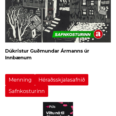
Dúkristur Guðmundar Ármanns úr
Innbænum
Menning
Héraðsskjalasafnið
Safnkosturinn