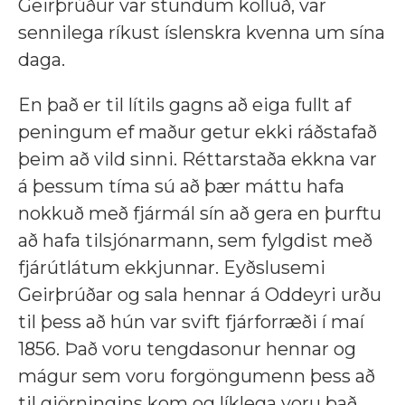
Geirþrúður var stundum kölluð, var
sennilega ríkust íslenskra kvenna um sína
daga.
En það er til lítils gagns að eiga fullt af
peningum ef maður getur ekki ráðstafað
þeim að vild sinni. Réttarstaða ekkna var
á þessum tíma sú að þær máttu hafa
nokkuð með fjármál sín að gera en þurftu
að hafa tilsjónarmann, sem fylgdist með
fjárútlátum ekkjunnar. Eyðslusemi
Geirþrúðar og sala hennar á Oddeyri urðu
til þess að hún var svift fjárforræði í maí
1856. Það voru tengdasonur hennar og
mágur sem voru forgöngumenn þess að
til gjörningins kom og líklega voru það