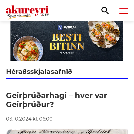
Leita
Héraðsskjalasafnið
Geirþrúðarhagi – hver var
Geirþrúður?
03.10.2024 kl. 06:00