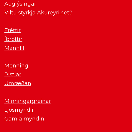
Auglýsingar
Viltu styrkja Akureyri.net?
Fréttir
Íþróttir
Mannlíf
Menning
Pistlar
Umræðan
Minningargreinar
Ljósmyndir
Gamla myndin