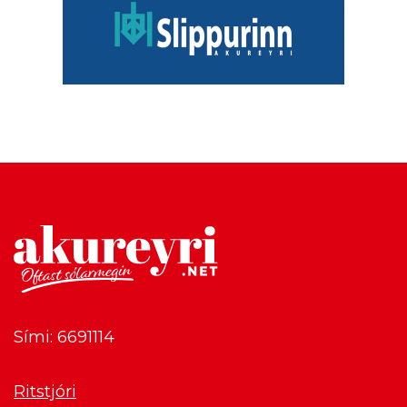
Sími: 6691114
Ritstjóri