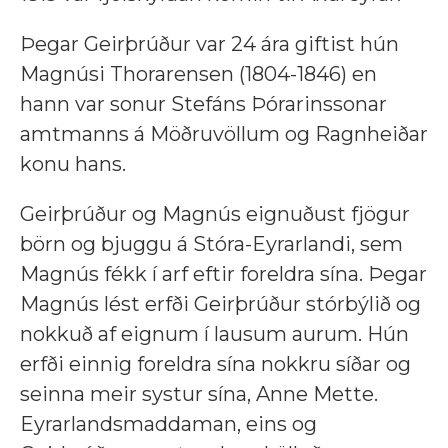
Þegar Geirþrúður var 24 ára giftist hún
Magnúsi Thorarensen (1804-1846) en
hann var sonur Stefáns Þórarinssonar
amtmanns á Möðruvöllum og Ragnheiðar
konu hans.
Geirþrúður og Magnús eignuðust fjögur
börn og bjuggu á Stóra-Eyrarlandi, sem
Magnús fékk í arf eftir foreldra sína. Þegar
Magnús lést erfði Geirþrúður stórbýlið og
nokkuð af eignum í lausum aurum. Hún
erfði einnig foreldra sína nokkru síðar og
seinna meir systur sína, Anne Mette.
Eyrarlandsmaddaman, eins og