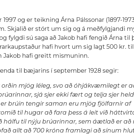
r 1997 og er teikning Árna Pálssonar (1897-1973
m. Skjalið er stórt um sig og á meðfylgjandi 
og fylgdi sú saga að Jakob hafi fengið Árna til 
rkaupstaður hafi hvort um sig lagt 500 kr. til
en Jakob hafi greitt mismuninn.
genda til bæjarins í september 1928 segir:
 orðin mjög léleg, svo að óhjákvæmilegt er að
rinnar, sjá sjer ekki fært og telja sjer held
 er brúin tengir saman eru mjög fjölfarnir af
ið til hugar að fara þess á leit við háttvirt
ð hálfu til nýju brúarinnar, sem áætlað er að 
fað allt að 700 króna framlagi að sínum hlu