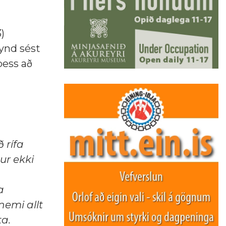
)
mynd sést
þess að
 rífa
ur ekki
a
nemi allt
ta.