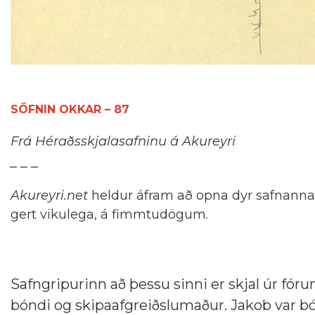
SÖFNIN OKKAR – 87
Frá Héraðsskjalasafninu á Akureyri
_ _ _
Akureyri.net
heldur áfram að opna dyr safnanna
gert vikulega, á fimmtudögum.
Safngripurinn að þessu sinni er skjal úr fóru
bóndi og skipaafgreiðslumaður. Jakob var b