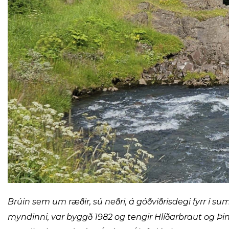
Brúin sem um ræðir, sú neðri, á góðviðrisdegi fyrr í sum
myndinni, var byggð 1982 og tengir Hlíðarbraut og Þin