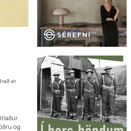
Það er
itlaður
öðru og