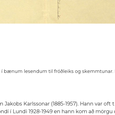
 í bænum lesendum til fróðleiks og skemmtunar. 
m Jakobs Karlssonar (1885-1957). Hann var oft t
óndí í Lundi 1928-1949 en hann kom að mörgu 