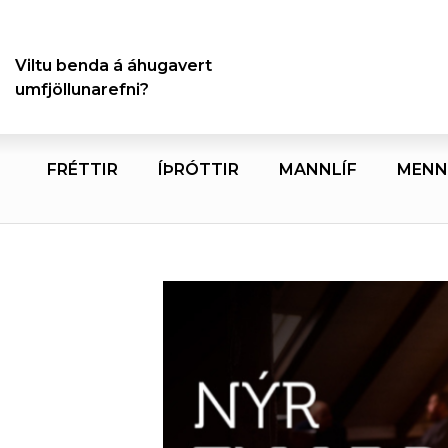
Viltu benda á áhugavert
umfjöllunarefni?
FRÉTTIR
ÍÞRÓTTIR
MANNLÍF
MENN