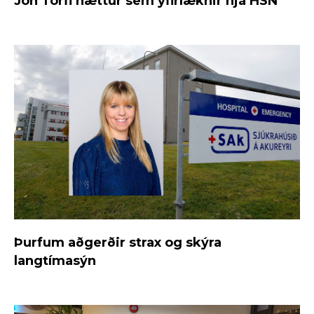
Jón Torfi hættur sem yfirlæknir hjá HSN
Þurfum aðgerðir strax og skýra
langtímasýn