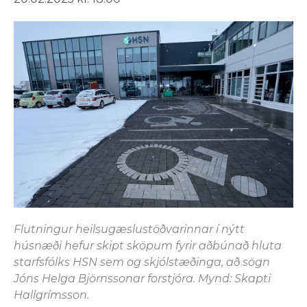
Flutningur heilsugæslustöðvarinnar í nýtt
húsnæði hefur skipt sköpum fyrir aðbúnað hluta
starfsfólks HSN sem og skjólstæðinga, að sögn
Jóns Helga Björnssonar forstjóra. Mynd: Skapti
Hallgrímsson.