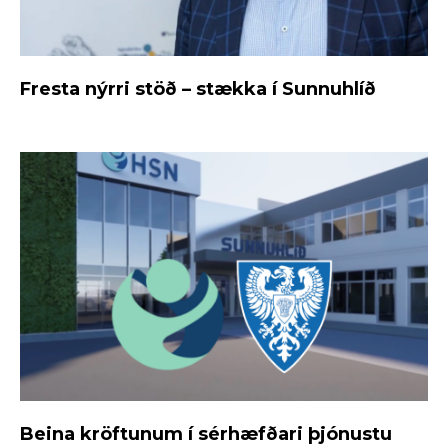
Fresta nýrri stöð – stækka í Sunnuhlíð
Beina kröftunum í sérhæfðari þjónustu