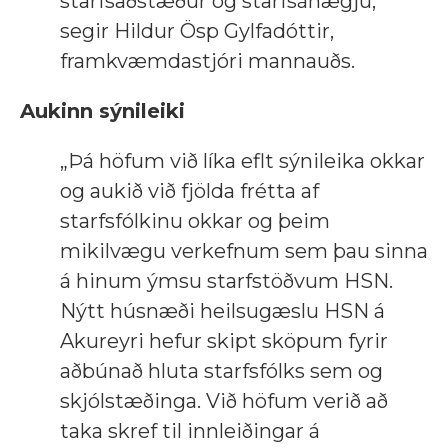
starfsaðstæður og starfsánægju,“
segir Hildur Ösp Gylfadóttir,
framkvæmdastjóri mannauðs.
Aukinn sýnileiki
„Þá höfum við líka eflt sýnileika okkar
og aukið við fjölda frétta af
starfsfólkinu okkar og þeim
mikilvægu verkefnum sem þau sinna
á hinum ýmsu starfstöðvum HSN.
Nýtt húsnæði heilsugæslu HSN á
Akureyri hefur skipt sköpum fyrir
aðbúnað hluta starfsfólks sem og
skjólstæðinga. Við höfum verið að
taka skref til innleiðingar á