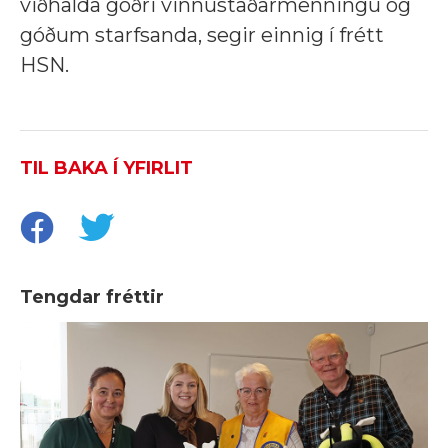
viðhalda góðri vinnustaðarmenningu og
góðum starfsanda, segir einnig í frétt
HSN.
TIL BAKA Í YFIRLIT
Tengdar fréttir