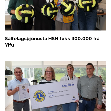
Sálfélagsþjónusta HSN fékk 300.000 frá
Ylfu