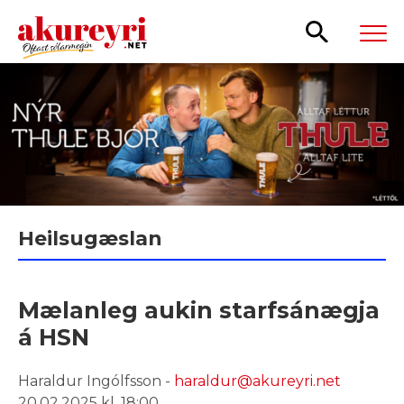
Leita
Heilsugæslan
Mælanleg aukin starfsánægja
á HSN
Haraldur Ingólfsson -
haraldur@akureyri.net
20.02.2025 kl. 18:00