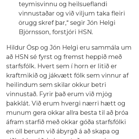
teymisvinnu og heilsueflandi
vinnustaðar og við viljum taka fleiri
örugg skref þar,“ segir Jón Helgi
Björnsson, forstjóri HSN.
Hildur Ösp og Jón Helgi eru sammála um
að HSN sé fyrst og fremst heppið með
starfsfólk. Hvert sem í horn er litið er
kraftmikið og jákvætt fólk sem vinnur af
heilindum sem skilar okkur betri
vinnustað. Fyrir það erum við mjög
þakklát. Við erum hvergi nærri hætt og
munum gera okkar allra besta til að þróa
áfram starfið með okkar góða starfsfólki
en öll berum við ábyrgð á að skapa og