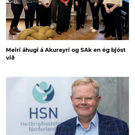
Meiri áhugi á Akureyri og SAk en ég bjóst
við