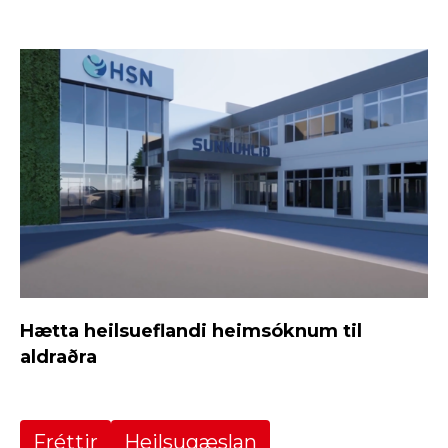
Hætta heilsueflandi heimsóknum til
aldraðra
Fréttir
Heilsugæslan