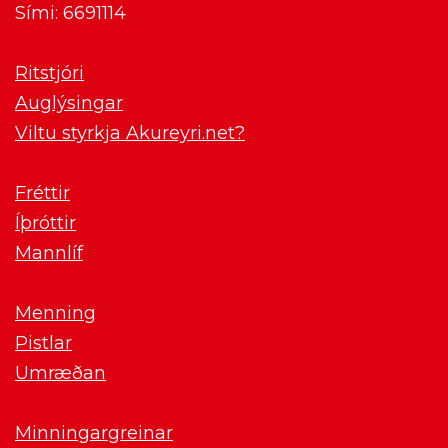
Sími: 6691114
Ritstjóri
Auglýsingar
Viltu styrkja Akureyri.net?
Fréttir
Íþróttir
Mannlíf
Menning
Pistlar
Umræðan
Minningargreinar