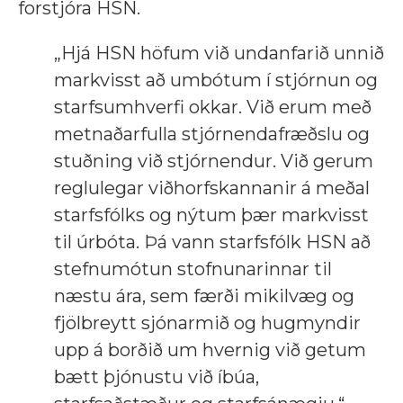
forstjóra HSN.
„Hjá HSN höfum við undanfarið unnið
markvisst að umbótum í stjórnun og
starfsumhverfi okkar. Við erum með
metnaðarfulla stjórnendafræðslu og
stuðning við stjórnendur. Við gerum
reglulegar viðhorfskannanir á meðal
starfsfólks og nýtum þær markvisst
til úrbóta. Þá vann starfsfólk HSN að
stefnumótun stofnunarinnar til
næstu ára, sem færði mikilvæg og
fjölbreytt sjónarmið og hugmyndir
upp á borðið um hvernig við getum
bætt þjónustu við íbúa,