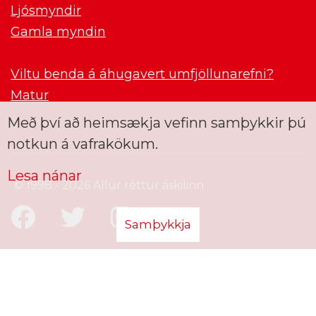
Ljósmyndir
Gamla myndin
Viltu benda á áhugavert umfjöllunarefni?
Matur
Með því að heimsækja vefinn samþykkir þú
notkun á vafrakökum.
Lesa nánar
© 1998 - 2026 Allur réttur áskilinn
Samþykkja