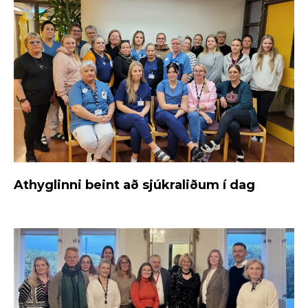
Athyglinni beint að sjúkraliðum í dag