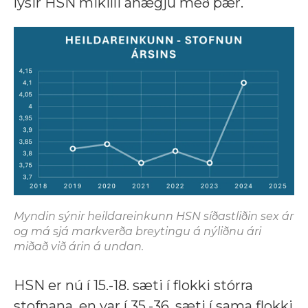
lýsir HSN mikilli ánægju með þær.
Myndin sýnir heildareinkunn HSN síðastliðin sex ár
og má sjá markverða breytingu á nýliðnu ári
miðað við árin á undan.
HSN er nú í 15.-18. sæti í flokki stórra
stofnana, en var í 35.-36. sæti í sama flokki