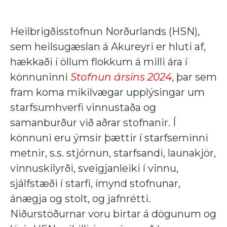
Heilbrigðisstofnun Norðurlands (HSN),
sem heilsugæslan á Akureyri er hluti af,
hækkaði í öllum flokkum á milli ára í
könnuninni
Stofnun ársins 2024
, þar sem
fram koma mikilvægar upplýsingar um
starfsumhverfi vinnustaða og
samanburður við aðrar stofnanir. Í
könnuni eru ýmsir þættir í starfseminni
metnir, s.s. stjórnun, starfsandi, launakjör,
vinnuskilyrði, sveigjanleiki í vinnu,
sjálfstæði í starfi, ímynd stofnunar,
ánægja og stolt, og jafnrétti.
Niðurstöðurnar voru birtar á dögunum og