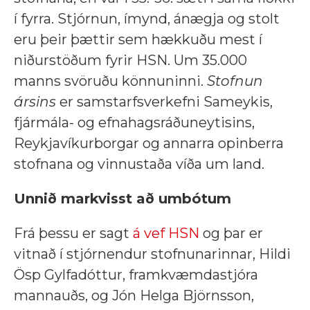
í fyrra. Stjórnun, ímynd, ánægja og stolt
eru þeir þættir sem hækkuðu mest í
niðurstöðum fyrir HSN. Um 35.000
manns svöruðu könnuninni.
Stofnun
ársins
er samstarfsverkefni Sameykis,
fjármála- og efnahagsráðuneytisins,
Reykjavíkurborgar og annarra opinberra
stofnana og vinnustaða víða um land.
Unnið markvisst að umbótum
Frá þessu er sagt
á vef HSN
og þar er
vitnað í stjórnendur stofnunarinnar, Hildi
Ösp Gylfadóttur, framkvæmdastjóra
mannauðs, og Jón Helga Björnsson,