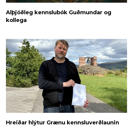
Alþjóðleg kennslubók Guðmundar og
kollega
Hreiðar hlýtur Grænu kennsluverðlaunin