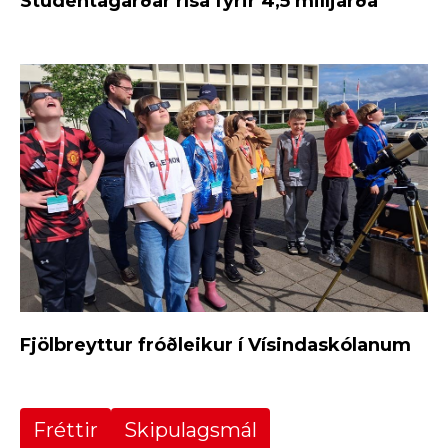
Stúdentagarðar rísa fyrir 4,5 milljarða
Fjölbreyttur fróðleikur í Vísindaskólanum
Fréttir
Skipulagsmál