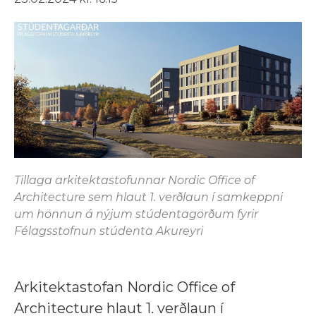
Tillaga arkitektastofunnar Nordic Office of
Architecture sem hlaut 1. verðlaun í samkeppni
um hönnun á nýjum stúdentagörðum fyrir
Félagsstofnun stúdenta Akureyri
Arkitektastofan Nordic Office of
Architecture hlaut 1. verðlaun í