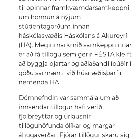
til opinnar framkvæmdarsamkeppni
um hönnun á nýjum
stúdentagörðum innan
háskólasvæðis Háskólans á Akureyri
(HA). Meginmarkmið samkeppninnar
er að fá tillögu sem gerir FÉSTA kleift
að byggja bjartar og aðlaðandi íbúðir í
góðu samræmi við húsnæðisþarfir
nemenda HA.
Dómnefndin var sammála um að
innsendar tillögur hafi verið
fjölbreyttar og úrlausnir
tillöguhöfunda ólíkar og margar
áhugaverðar. Fjórar tillögur skáru sig