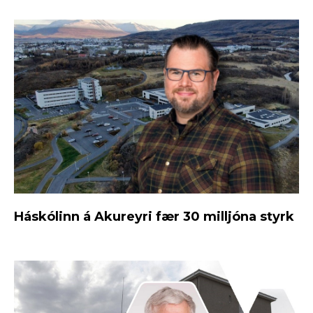
Háskólinn á Akureyri fær 30 milljóna styrk