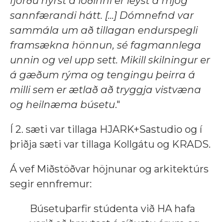
fjórðu nyrst á lóðinni er leyst á mjög
sannfærandi hátt. [...] Dómnefnd var
sammála um að tillagan endurspegli
framsækna hönnun, sé fagmannlega
unnin og vel upp sett. Mikill skilningur er
á gæðum rýma og tengingu þeirra á
milli sem er ætlað að tryggja vistvæna
og heilnæma búsetu
."
Í 2. sæti var tillaga HJARK+Sastudio og í
þriðja sæti var tillaga Kollgátu og KRADS.
Á vef Miðstöðvar höjnunar og arkitektúrs
segir ennfremur:
Búsetuþarfir stúdenta við HA hafa