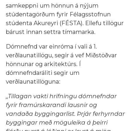
samkeppni um hönnun á nýjum
stúdentagörðum fyrir Félagsstofnun
stúdenta Akureyri (FÉSTA). Ellefu tillögur
bárust innan settra tímamarka.
Dómnefnd var einróma í vali á 1.
verðlaunatillögu, segir á vef Miðstöðvar
hönnunar og arkitektúrs. Í
dómnefndaráliti segir um
verðlaunatillöguna:
,,Tillagan vakti hrifningu dómnefndar
fyrir framúrskarandi lausnir og
vandaða byggingarlist. Þrjár ferhyrndar
byggingar með möguleika á þeirri