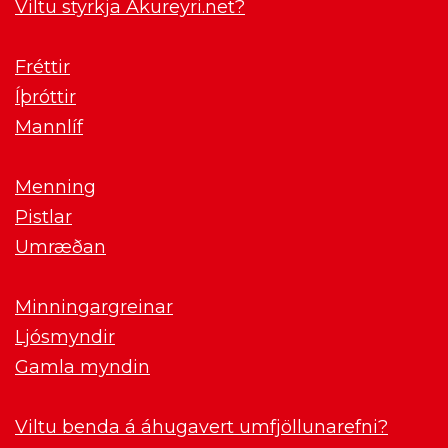
Viltu styrkja Akureyri.net?
Fréttir
Íþróttir
Mannlíf
Menning
Pistlar
Umræðan
Minningargreinar
Ljósmyndir
Gamla myndin
Viltu benda á áhugavert umfjöllunarefni?