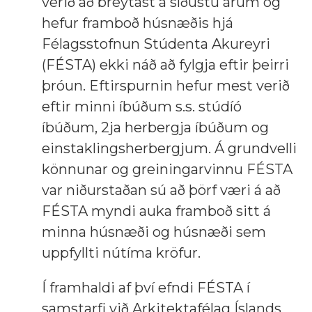
verið að breytast á síðustu árum og
hefur framboð húsnæðis hjá
Félagsstofnun Stúdenta Akureyri
(FÉSTA) ekki náð að fylgja eftir þeirri
þróun. Eftirspurnin hefur mest verið
eftir minni íbúðum s.s. stúdíó
íbúðum, 2ja herbergja íbúðum og
einstaklingsherbergjum. Á grundvelli
könnunar og greiningarvinnu FÉSTA
var niðurstaðan sú að þörf væri á að
FÉSTA myndi auka framboð sitt á
minna húsnæði og húsnæði sem
uppfyllti nútíma kröfur.
Í framhaldi af því efndi FÉSTA í
samstarfi við Arkitektafélag Íslands