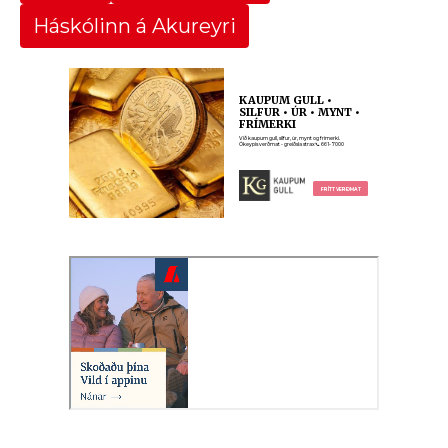
Háskólinn á Akureyri