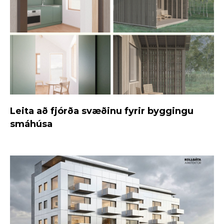
Leita að fjórða svæðinu fyrir byggingu
smáhúsa