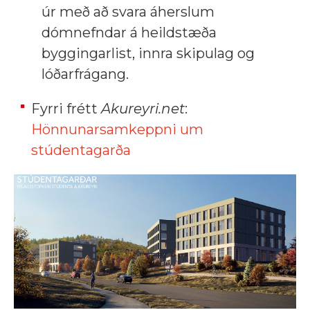
úr með að svara áherslum
dómnefndar á heildstæða
byggingarlist, innra skipulag og
lóðarfrágang.
Fyrri frétt
Akureyri.net
:
Hönnunarsamkeppni um
stúdentagarða