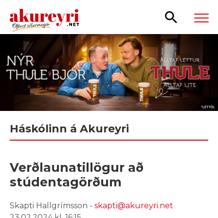
Leita
Háskólinn á Akureyri
Verðlaunatillögur að
stúdentagörðum
Skapti Hallgrímsson -
skapti@akureyri.net
23.02.2024 kl. 16:15