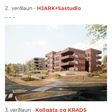
2. verðlaun -
HJARK+Sastudio
_ _ _
3. verðlaun -
Kollgáta og KRADS