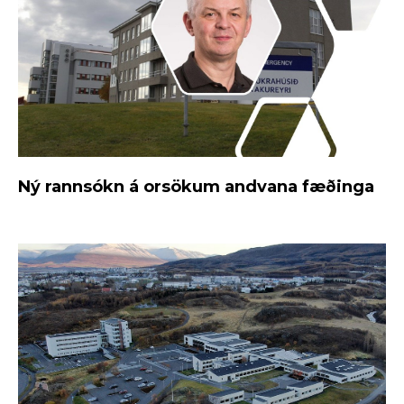
Ný rannsókn á orsökum andvana fæðinga