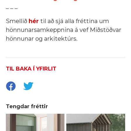
_ _ _
Smellið
hér
til að sjá alla fréttina um
hönnunarsamkeppnina á vef Miðstöðvar
hönnunar og arkitektúrs.
TIL BAKA Í YFIRLIT
Tengdar fréttir