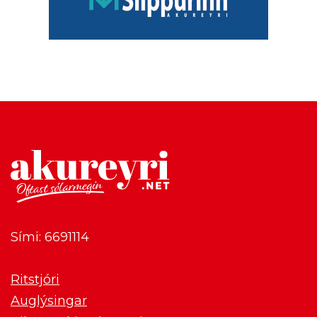
Sími: 6691114
Ritstjóri
Auglýsingar