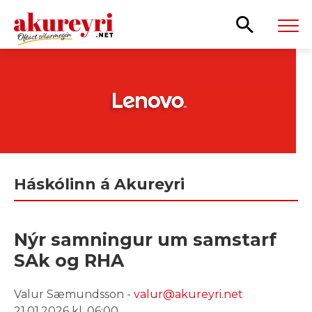
Leita
Háskólinn á Akureyri
Nýr samningur um samstarf
SAk og RHA
Valur Sæmundsson -
valur@akureyri.net
21.01.2026 kl. 06:00