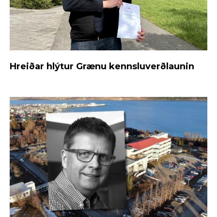
Hreiðar hlýtur Grænu kennsluverðlaunin