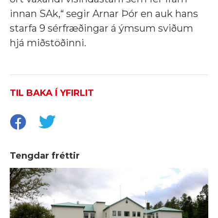
innan SAk,“ segir Arnar Þór en auk hans
starfa 9 sérfræðingar á ýmsum sviðum
hjá miðstöðinni.
TIL BAKA Í YFIRLIT
Tengdar fréttir