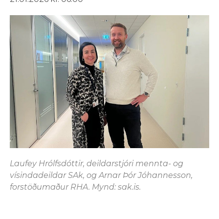
Laufey Hrólfsdóttir, deildarstjóri mennta- og
vísindadeildar SAk, og Arnar Þór Jóhannesson,
forstöðumaður RHA. Mynd: sak.is.