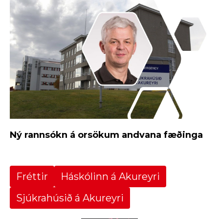
Ný rannsókn á orsökum andvana fæðinga
Fréttir
Háskólinn á Akureyri
Sjúkrahúsið á Akureyri