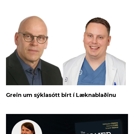
Grein um sýklasótt birt í Læknablaðinu