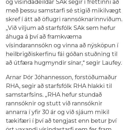
og vísindadeildar SAk segir í fréttinni að
með þessu samstarfi sé stigið mikilvægt
skref í átt að öflugri rannsóknarinnviðum.
„Við viljum að starfsfólk SAk sem hefur
áhuga á því að framkvæma
vísindarannsókn og vinna að nýsköpun í
heilbrigðiskerfinu fái góðan stuðning til
að útfæra hugmyndir sínar,“ segir Laufey.
Arnar Þór Jóhannesson, forstöðumaður
RHA, segir að starfsfólk RHA hlakki til
samstarfsins. „RHA hefur stundað
rannsóknir og stutt við rannsóknir
annarra í yfir 30 ár og við sjáum mikil
tækifæri í því að tengjast enn betur því
ört vaxandi vísindastarfi sem fer fram