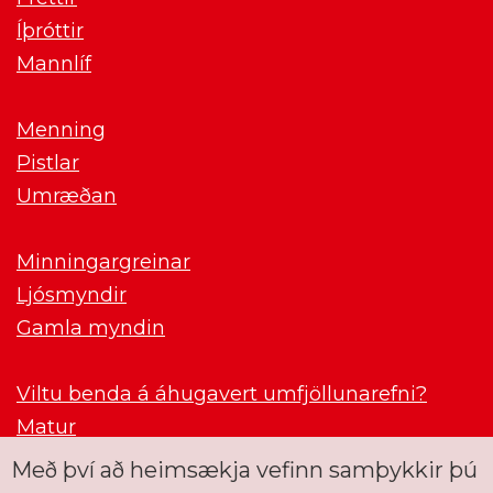
Íþróttir
Mannlíf
Menning
Pistlar
Umræðan
Minningargreinar
Ljósmyndir
Gamla myndin
Viltu benda á áhugavert umfjöllunarefni?
Matur
Með því að heimsækja vefinn samþykkir þú