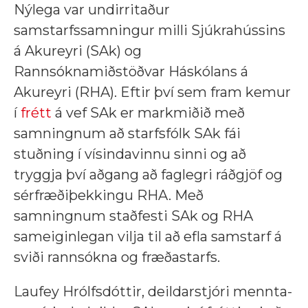
Nýlega var undirritaður
samstarfssamningur milli Sjúkrahússins
á Akureyri (SAk) og
Rannsóknamiðstöðvar Háskólans á
Akureyri (RHA). Eftir því sem fram kemur
í
frétt
á vef SAk er markmiðið með
samningnum að starfsfólk SAk fái
stuðning í vísindavinnu sinni og að
tryggja því aðgang að faglegri ráðgjöf og
sérfræðiþekkingu RHA. Með
samningnum staðfesti SAk og RHA
sameiginlegan vilja til að efla samstarf á
sviði rannsókna og fræðastarfs.
Laufey Hrólfsdóttir, deildarstjóri mennta-