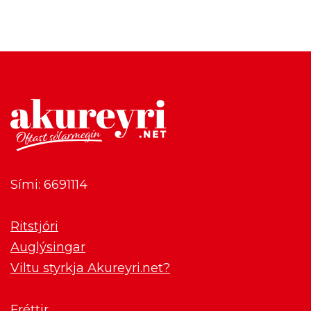
Sími: 6691114
Ritstjóri
Auglýsingar
Viltu styrkja Akureyri.net?
Fréttir