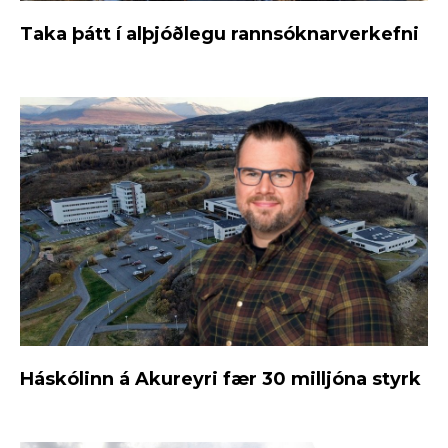
Taka þátt í alþjóðlegu rannsóknarverkefni
Háskólinn á Akureyri fær 30 milljóna styrk