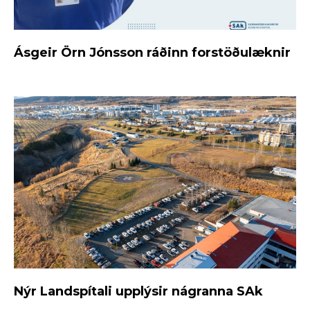
Ásgeir Örn Jónsson ráðinn forstöðulæknir
Nýr Landspítali upplýsir nágranna SAk