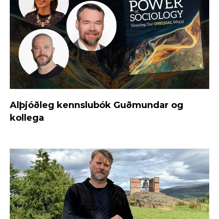
Alþjóðleg kennslubók Guðmundar og
kollega