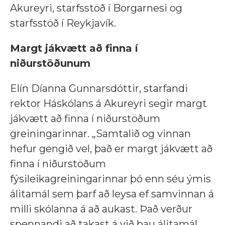
Akureyri, starfsstöð í Borgarnesi og
starfsstöð í Reykjavík.
Margt jákvætt að finna í
niðurstöðunum
Elín Díanna Gunnarsdóttir, starfandi
rektor Háskólans á Akureyri segir margt
jákvætt að finna í niðurstöðum
greiningarinnar.
„
Samtalið og vinnan
hefur gengið vel, það er margt jákvætt að
finna í niðurstöðum
fýsileikagreiningarinnar þó enn séu ýmis
álitamál sem þarf að leysa ef samvinnan á
milli skólanna á að aukast. Það verður
spennandi að takast á við þau álitamál