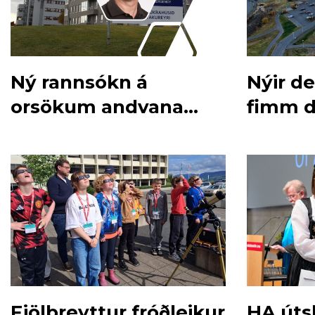
Ný rannsókn á
Nýir de
orsökum andvana
fimm d
fæðinga
Fjölbreyttur fróðleikur
HA útsk