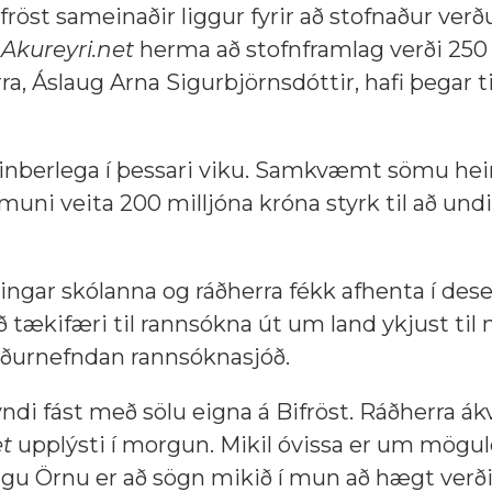
fröst sameinaðir liggur fyrir að stofnaður verð
r
Akureyri.net
herma að stofnframlag verði 250 
ra, Áslaug Arna Sigurbjörnsdóttir, hafi þegar t
opinberlega í þessari viku. Samkvæmt sömu h
 muni veita 200 milljóna króna styrk til að und
ningar skólanna og ráðherra fékk afhenta í des
 tækifæri til rannsókna út um land ykjust til
 áðurnefndan rannsóknasjóð.
ndi fást með sölu eigna á Bifröst. Ráðherra ák
et
upplýsti í morgun. Mikil óvissa er um mögu
augu Örnu er að sögn mikið í mun að hægt verði