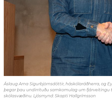
Áslaug Arna Sigurbjörnsdóttir, háskólaráðherra, og E
þegar þau undirrituðu samkomulag um fjárveitingu ti
skólasvæðinu. Ljósmynd: Skapti Hallgrímsson