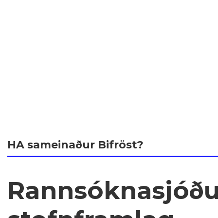
HA sameinaður Bifröst?
Rannsóknasjóður