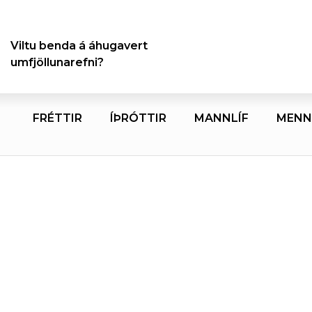
Viltu benda á áhugavert
umfjöllunarefni?
FRÉTTIR
ÍÞRÓTTIR
MANNLÍF
MENN