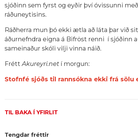
sjóðinn sem fyrst og eyðir því óvissunni me
ráðuneytisins.
Ráðherra mun þó ekki ætla að láta þar við sit
áðurnefndra eigna á Bifröst renni í sjóðinn 
sameinaður skóli vilji vinna náið.
Frétt
Akureyri.net
í morgun:
Stofnfé sjóðs til rannsókna ekki frá sölu 
TIL BAKA Í YFIRLIT
Tengdar fréttir