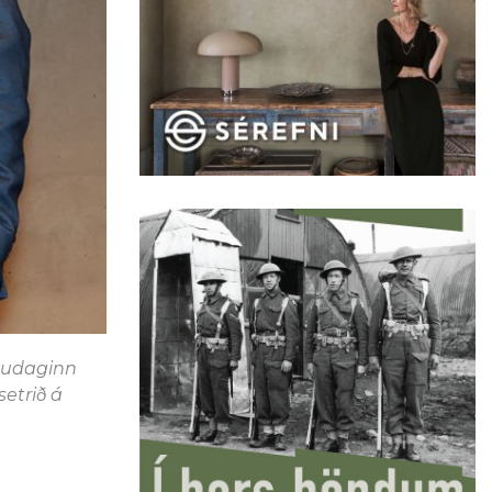
studaginn
etrið á