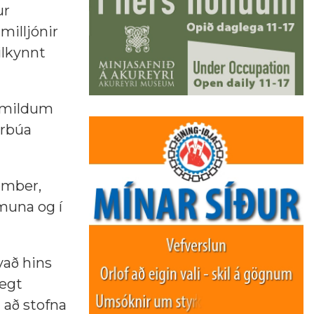
ur
milljónir
ilkynnt
eimildum
irbúa
ember,
 muna og í
vað hins
legt
 að stofna