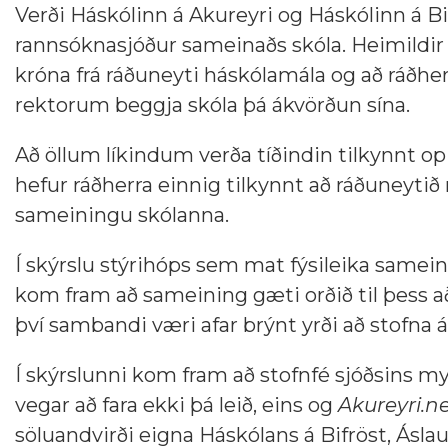
Verði Háskólinn á Akureyri og Háskólinn á Bi
rannsóknasjóður sameinaðs skóla. Heimildi
króna frá ráðuneyti háskólamála og að ráðher
rektorum beggja skóla þá ákvörðun sína.
Að öllum líkindum verða tíðindin tilkynnt 
hefur ráðherra einnig tilkynnt að ráðuneytið
sameiningu skólanna.
Í skýrslu stýrihóps sem mat fýsileika samei
kom fram að sameining gæti orðið til þess að
því sambandi væri afar brýnt yrði að stofna
Í skýrslunni kom fram að stofnfé sjóðsins my
vegar að fara ekki þá leið, eins og
Akureyri.n
söluandvirði eigna Háskólans á Bifröst, Ásl