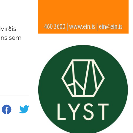
virðis
sins sem