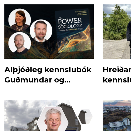
Alþjóðleg kennslubók
Hreiða
Guðmundar og
kennsl
kollega