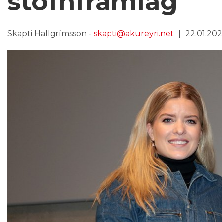
stofnframlag
Skapti Hallgrímsson -
skapti@akureyri.net
22.01.2024