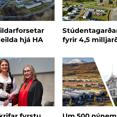
ildarforsetar
Stúdentagarðar
eilda hjá HA
fyrir 4,5 milljar
rifar fyrstu
Um 500 nýnem