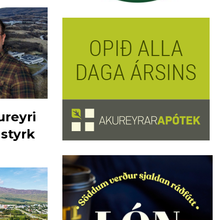
ureyri
 styrk