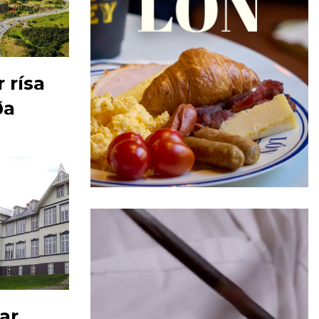
 rísa
ða
ar