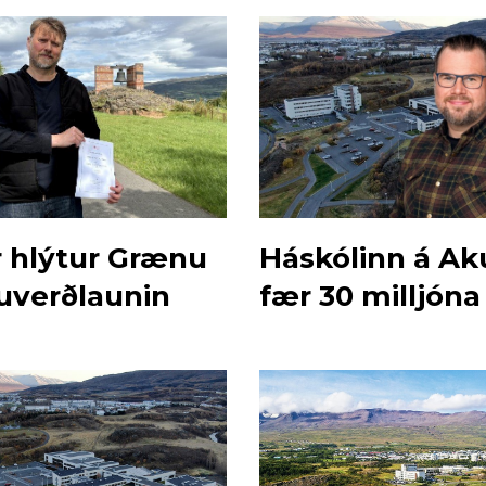
r hlýtur Grænu
Háskólinn á Ak
uverðlaunin
fær 30 milljóna