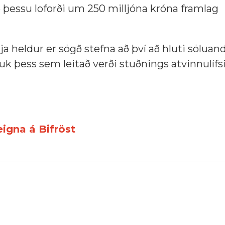
ð þessu loforði um 250 milljóna króna framlag
ja heldur er sögð stefna að því að hluti söluand
auk þess sem leitað verði stuðnings atvinnulíf
eigna á Bifröst