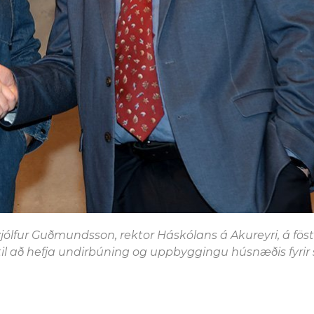
yjólfur Guðmundsson, rektor Háskólans á Akureyri, á fö
l að hefja undirbúning og uppbyggingu húsnæðis fyrir s