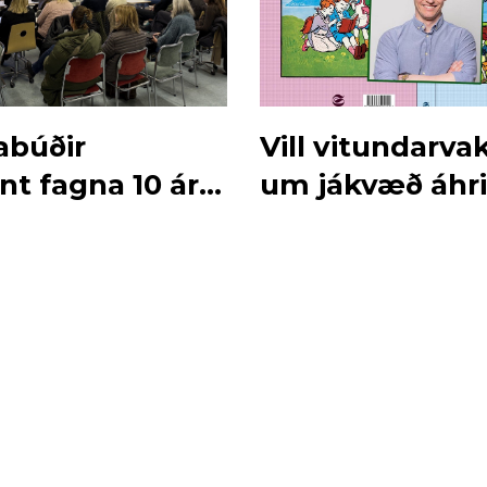
búðir
Vill vitundarva
t fagna 10 ára
um jákvæð áhri
lesturs