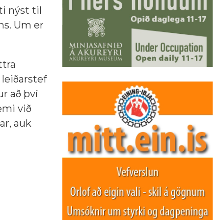
 nýst til
ins. Um er
ttra
leiðarstef
r að því
æmi við
ar, auk