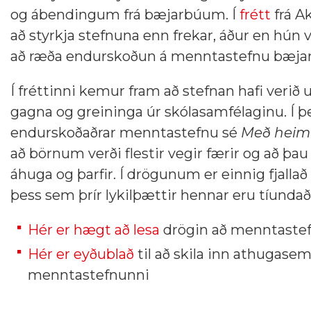
og ábendingum frá bæjarbúum. Í
frétt
frá A
að styrkja stefnuna enn frekar, áður en hún 
að ræða endurskoðun á menntastefnu bæjari
Í fréttinni kemur fram að stefnan hafi verið 
gagna og greininga úr skólasamfélaginu. Í 
endurskoðaðrar menntastefnu sé
Með heimi
að börnum verði flestir vegir færir og að þau
áhuga og þarfir. Í drögunum er einnig fjal
þess sem þrír lykilþættir hennar eru tíundaði
Hér er hægt að lesa
drögin að menntastef
Hér er eyðublað
til að skila inn athugas
menntastefnunni