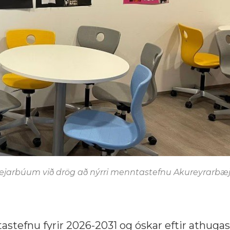
jarbúum við drög að nýrri menntastefnu Akureyrarbæj
tastefnu fyrir 2026-2031 og óskar eftir athu