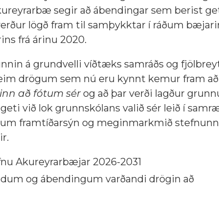
kureyrarbæ segir að ábendingar sem berist geti
verður lögð fram til samþykktar í ráðum bæjar
ns frá árinu 2020.
unnin á grundvelli víðtæks samráðs og fjölbrey
þeim drögum sem nú eru kynnt kemur fram að 
nn að fótum sér
og að þar verði lagður grunnu
 geti við lok grunnskólans valið sér leið í samr
lað um framtíðarsýn og meginmarkmið stefnunn
r.
nu Akureyrarbæjar 2026-2031
emdum og ábendingum varðandi drögin að