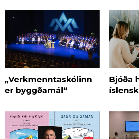
„Verkmenntaskólinn
Bjóða 
er byggðamál“
íslensk
sumarb