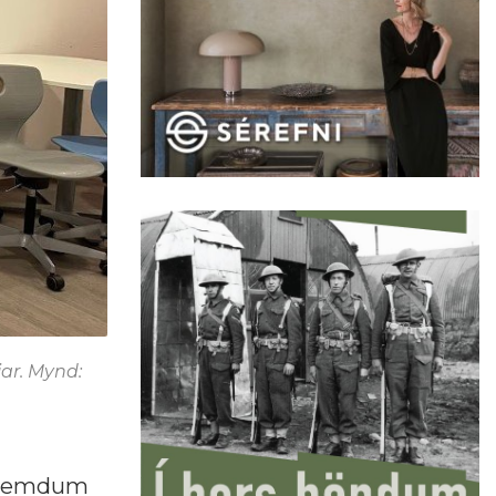
ar. Mynd:
gasemdum