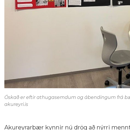
Óskað er eftir athugasemdum og ábendingum frá bæ
akureyri.is
Akureyrarbær kynnir nú drög að nýrri menn