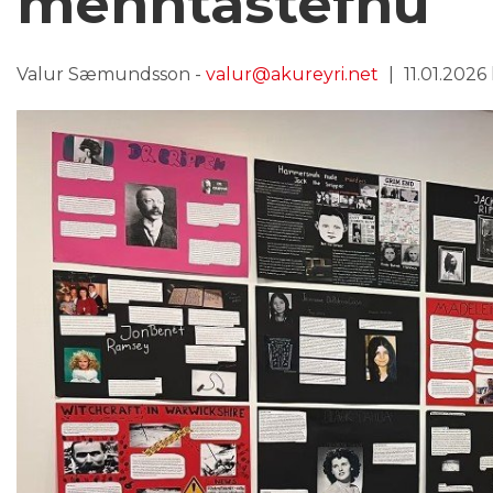
menntastefnu
Valur Sæmundsson -
valur@akureyri.net
11.01.2026 