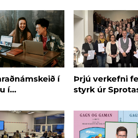
hraðnámskeið í
Þrjú verkefni 
u í
styrk úr Sprota
yrjun