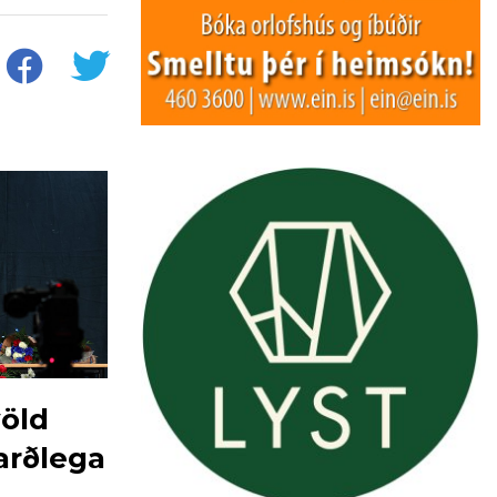
völd
rðlega