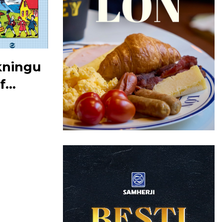
kningu
f