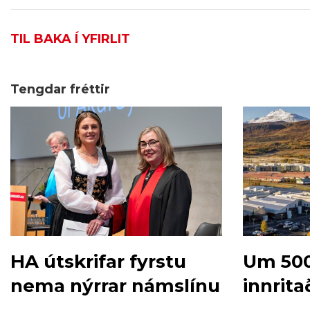
TIL BAKA Í YFIRLIT
Tengdar fréttir
HA útskrifar fyrstu
Um 50
nema nýrrar námslínu
innrita