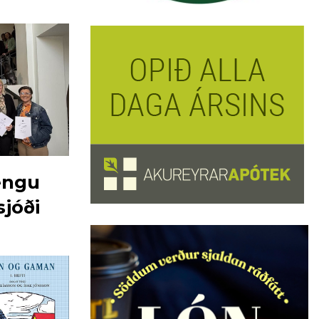
fengu
sjóði