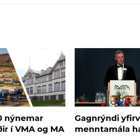
0 nýnemar
Gagnrýndi yfir
ðir í VMA og MA
menntamála ha