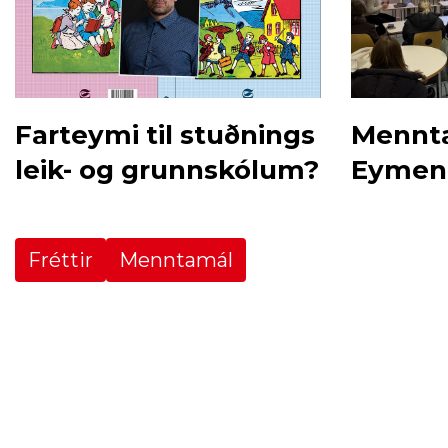
Farteymi til stuðnings
Mennta
leik- og grunnskólum?
Eymenn
afmæli
Fréttir
Menntamál