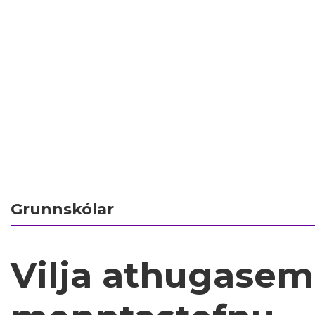
Grunnskólar
Vilja athugasemd