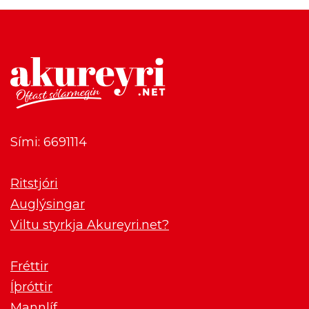
Sími: 6691114
Ritstjóri
Auglýsingar
Viltu styrkja Akureyri.net?
Fréttir
Íþróttir
Mannlíf