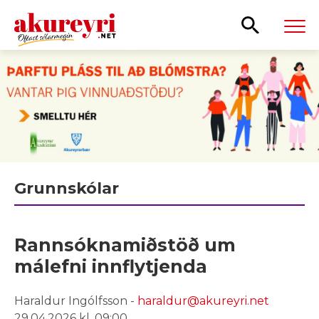
Leita
Grunnskólar
Rannsóknamiðstöð um
málefni innflytjenda
Haraldur Ingólfsson -
haraldur@akureyri.net
29.04.2026 kl. 09:00