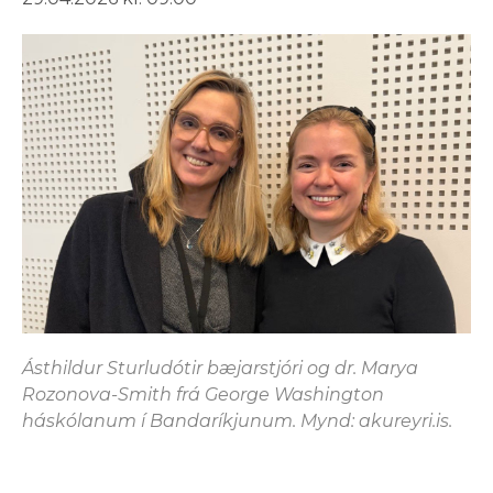
Ásthildur Sturludótir bæjarstjóri og dr. Marya
Rozonova-Smith frá George Washington
háskólanum í Bandaríkjunum. Mynd: akureyri.is.