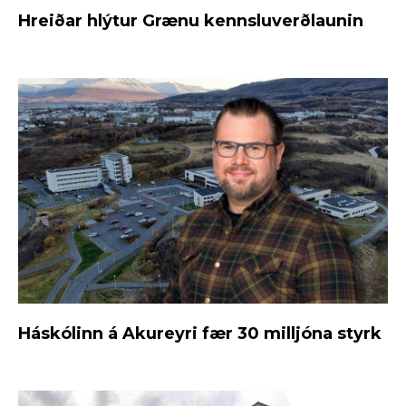
Hreiðar hlýtur Grænu kennsluverðlaunin
Háskólinn á Akureyri fær 30 milljóna styrk