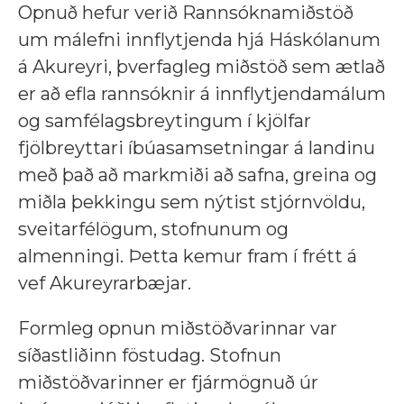
Opnuð hefur verið Rannsóknamiðstöð
um málefni innflytjenda hjá Háskólanum
á Akureyri, þverfagleg miðstöð sem ætlað
er að efla rannsóknir á innflytjendamálum
og samfélagsbreytingum í kjölfar
fjölbreyttari íbúasamsetningar á landinu
með það að markmiði að safna, greina og
miðla þekkingu sem nýtist stjórnvöldu,
sveitarfélögum, stofnunum og
almenningi. Þetta kemur fram í frétt á
vef Akureyrarbæjar.
Formleg opnun miðstöðvarinnar var
síðastliðinn föstudag. Stofnun
miðstöðvarinner er fjármögnuð úr