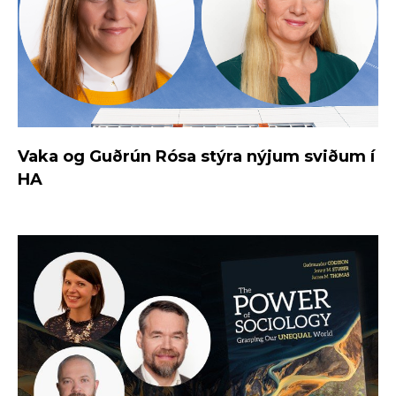
Vaka og Guðrún Rósa stýra nýjum sviðum í
HA