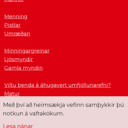
Menning
Pistlar
Umræðan
Minningargreinar
Ljósmyndir
Gamla myndin
Viltu benda á áhugavert umfjöllunarefni?
Matur
Með því að heimsækja vefinn samþykkir þú
notkun á vafrakökum.
Lesa nánar