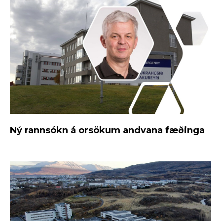
Ný rannsókn á orsökum andvana fæðinga