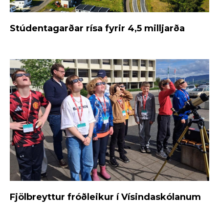
Stúdentagarðar rísa fyrir 4,5 milljarða
Fjölbreyttur fróðleikur í Vísindaskólanum