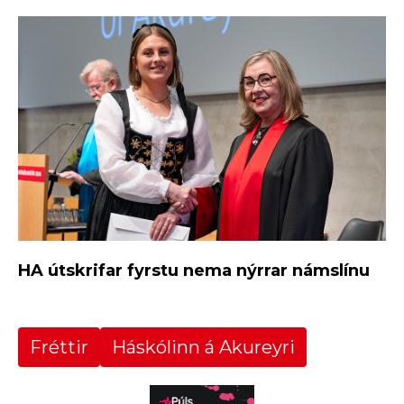
HA útskrifar fyrstu nema nýrrar námslínu
Fréttir
Háskólinn á Akureyri