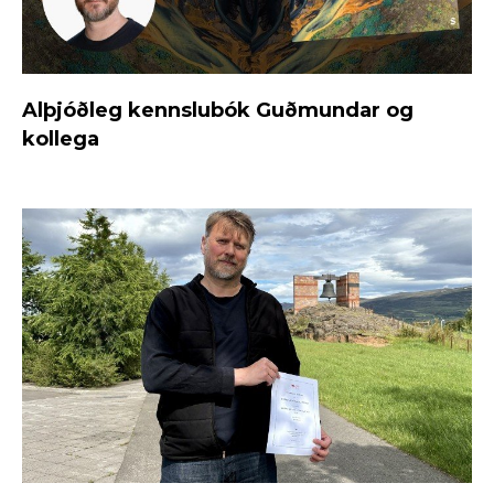
Alþjóðleg kennslubók Guðmundar og
kollega