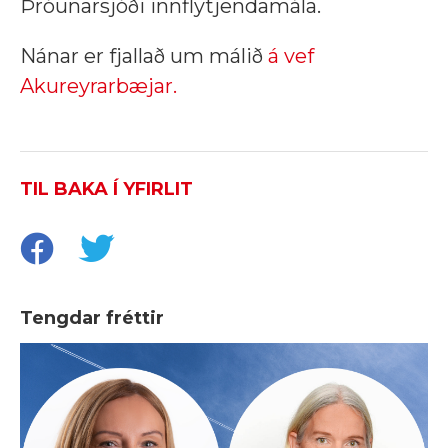
Þróunarsjóði innflytjendamála.
Nánar er fjallað um málið
á vef
Akureyrarbæjar.
TIL BAKA Í YFIRLIT
Tengdar fréttir