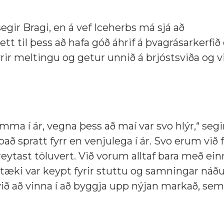
segir Bragi, en á vef Iceherbs má sjá að
tt til þess að hafa góð áhrif á þvagrásarkerfi
yrir meltingu og getur unnið á brjóstsviða og v
ma í ár, vegna þess að maí var svo hlýr,“ segir
það spratt fyrr en venjulega í ár. Svo erum við 
reytast töluvert. Við vorum alltaf bara með ein
tæki var keypt fyrir stuttu og samningar náðu
 við að vinna í að byggja upp nýjan markað, se