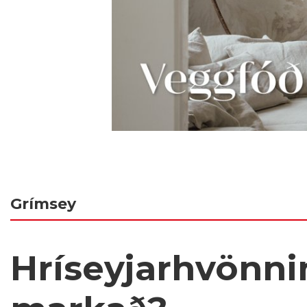
Grímsey
Hríseyjarhvönni