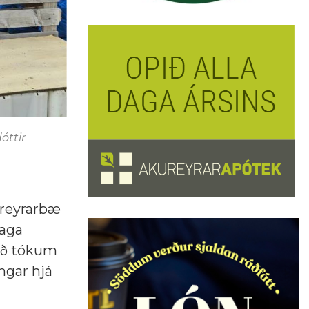
dóttir
ureyrarbæ
Saga
við tókum
ngar hjá