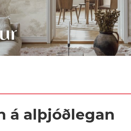
n á alþjóðlegan