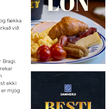
ð og fækka
irkað við
 Bragi.
frekar
n
st ekki
m er mjög