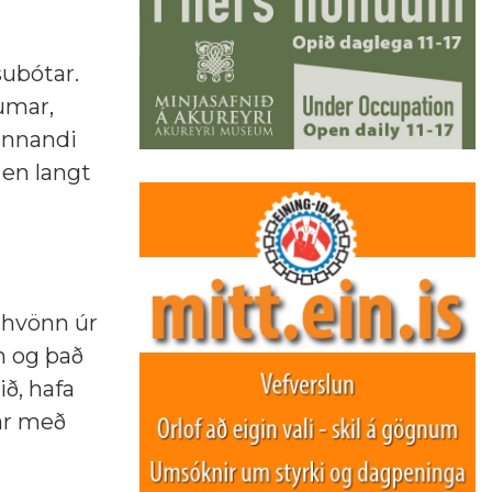
subótar.
umar,
ennandi
 en langt
f hvönn úr
n og það
ð, hafa
ar með