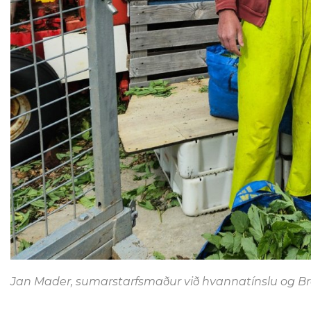
Jan Mader, sumarstarfsmaður við hvannatínslu og Brag