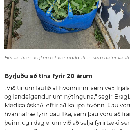
Hér fer fram vigtun á hvannarlaufinu sem hefur verið t
Byrjuðu að tína fyrir 20 árum
„Við tínum laufið af hvönninni, sem vex frj
og landeigendur um nýtinguna,“ segir Bragi.
Medica óskaði eftir að kaupa hvönn. Þau voru
hvannafræ fyrir þau líka, sem þau voru að f
þeim, og í dag erum við að selja fyrirtæki s