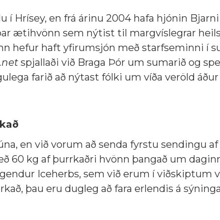
u í Hrísey, en frá árinu 2004 hafa hjónin Bjarni
ar ætihvönn sem nýtist til margvíslegrar heil
ann hefur haft yfirumsjón með starfseminni í s
.net
spjallaði við Braga Þór um sumarið og sp
lega farið að nýtast fólki um víða veröld áður
rkað
núna, en við vorum að senda fyrstu sendingu a
i með 60 kg af þurrkaðri hvönn þangað um dagin
igendur Iceherbs, sem við erum í viðskiptum vi
kað, þau eru dugleg að fara erlendis á sýning