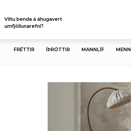
Viltu benda á áhugavert
umfjöllunarefni?
FRÉTTIR
ÍÞRÓTTIR
MANNLÍF
MENN