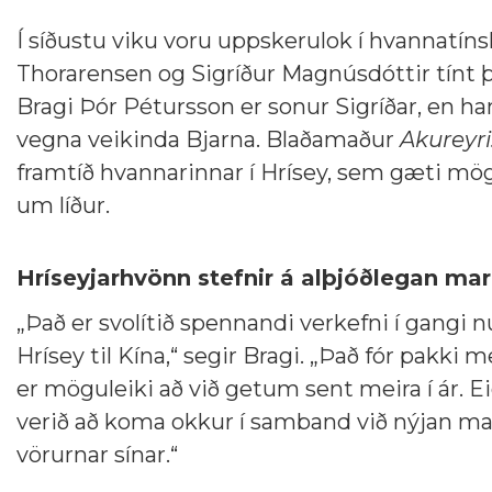
Í síðustu viku voru uppskerulok í hvannatínsl
Thorarensen og Sigríður Magnúsdóttir tínt þ
Bragi Þór Pétursson er sonur Sigríðar, en h
vegna veikinda Bjarna. Blaðamaður
Akureyri
framtíð hvannarinnar í Hrísey, sem gæti mögu
um líður.
Hríseyjarhvönn stefnir á alþjóðlegan ma
„Það er svolítið spennandi verkefni í gangi 
Hrísey til Kína,“ segir Bragi. „Það fór pakk
er möguleiki að við getum sent meira í ár. E
verið að koma okkur í samband við nýjan mar
vörurnar sínar.“