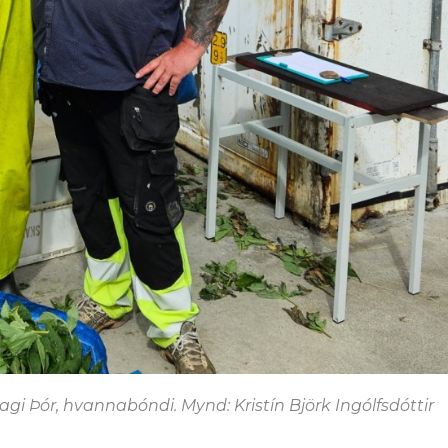
i Þór, hvannabóndi. Mynd: Kristín Björk Ingólfsdóttir