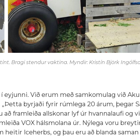
ínt. Bragi stendur vaktina. Myndir: Kristín Björk Ingólfs
áls í eyjunni. Við erum með samkomulag við Ak
 „Þetta byrjaði fyrir rúmlega 20 árum, þegar 
 að framleiða allskonar lyf úr hvannalaufi og 
ramleiða VOX hálsmolana úr. Nýlega voru breyti
em heitir Iceherbs, og þau eru að blanda saman