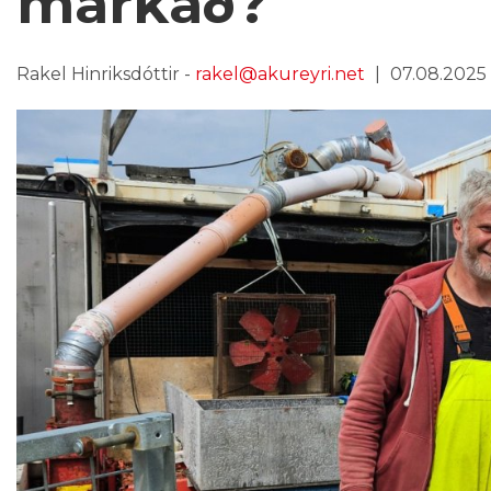
markað?
Rakel Hinriksdóttir -
rakel@akureyri.net
07.08.2025 k