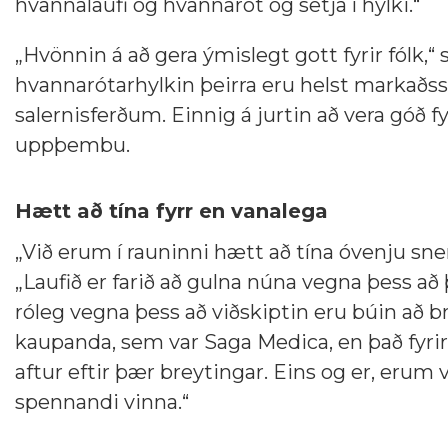
hvannalaufi og hvannarót og setja í hylki.“
„Hvönnin á að gera ýmislegt gott fyrir fólk,“ 
hvannarótarhylkin þeirra eru helst markaðsse
salernisferðum. Einnig á jurtin að vera góð f
uppþembu.
Hætt að tína fyrr en vanalega
„Við erum í rauninni hætt að tína óvenju snem
„Laufið er farið að gulna núna vegna þess að 
róleg vegna þess að viðskiptin eru búin að b
kaupanda, sem var Saga Medica, en það fyrir
aftur eftir þær breytingar. Eins og er, erum
spennandi vinna.“