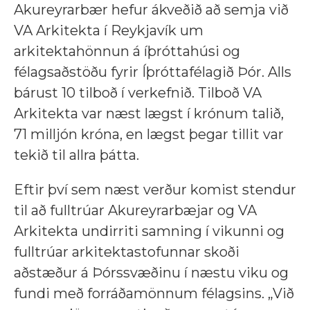
Akureyrarbær hefur ákveðið að semja við
VA Arkitekta í Reykjavík um
arkitektahönnun á íþróttahúsi og
félagsaðstöðu fyrir Íþróttafélagið Þór. Alls
bárust 10 tilboð í verkefnið. Tilboð VA
Arkitekta var næst lægst í krónum talið,
71 milljón króna, en lægst þegar tillit var
tekið til allra þátta.
Eftir því sem næst verður komist stendur
til að fulltrúar Akureyrarbæjar og VA
Arkitekta undirriti samning í vikunni og
fulltrúar arkitektastofunnar skoði
aðstæður á Þórssvæðinu í næstu viku og
fundi með forráðamönnum félagsins. „Við