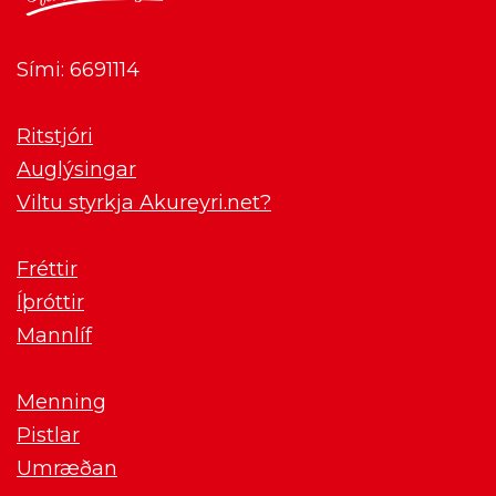
Sími: 6691114
Ritstjóri
Auglýsingar
Viltu styrkja Akureyri.net?
Fréttir
Íþróttir
Mannlíf
Menning
Pistlar
Umræðan