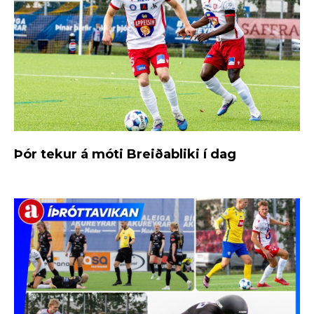
Þór tekur á móti Breiðabliki í dag