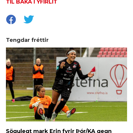
TIL BAKA Í YFIRLIT
Tengdar fréttir
Sögulegt mark Erin fyrir Þór/KA gegn