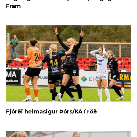
Fram
Fjórði heimasigur Þórs/KA í röð