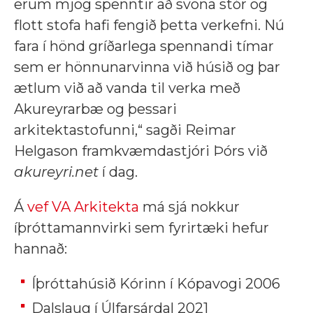
erum mjög spenntir að svona stór og
flott stofa hafi fengið þetta verkefni. Nú
fara í hönd gríðarlega spennandi tímar
sem er hönnunarvinna við húsið og þar
ætlum við að vanda til verka með
Akureyrarbæ og þessari
arkitektastofunni,“ sagði Reimar
Helgason framkvæmdastjóri Þórs við
akureyri.net
í dag.
Á
vef VA Arkitekta
má sjá nokkur
íþróttamannvirki sem fyrirtæki hefur
hannað:
Íþróttahúsið Kórinn í Kópavogi 2006
Dalslaug í Úlfarsárdal 2021