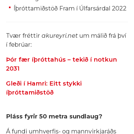
Íþróttamiðstöð Fram í Úlfarsárdal 2022
Tvær fréttir
akureyri.net
um málið frá því
í febrúar:
Þór fær íþróttahús – tekið í notkun
2031
Gleði í Hamri: Eitt stykki
íþróttamiðstöð
Pláss fyrir 50 metra sundlaug?
Á fundi umhverfis- og mannvirkjaráðs