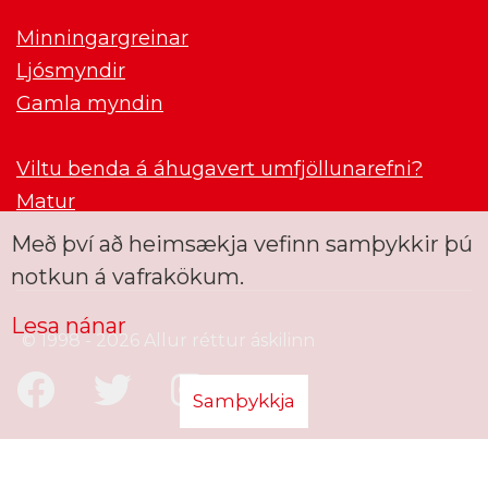
Minningargreinar
Ljósmyndir
Gamla myndin
Viltu benda á áhugavert umfjöllunarefni?
Matur
Með því að heimsækja vefinn samþykkir þú
notkun á vafrakökum.
Lesa nánar
© 1998 - 2026 Allur réttur áskilinn
Samþykkja