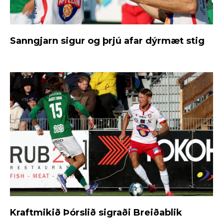
Sanngjarn sigur og þrjú afar dýrmæt stig
Kraftmikið Þórslið sigraði Breiðablik