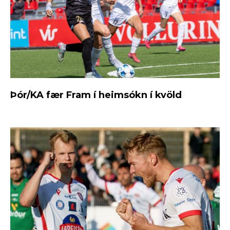
Þór/KA fær Fram í heimsókn í kvöld