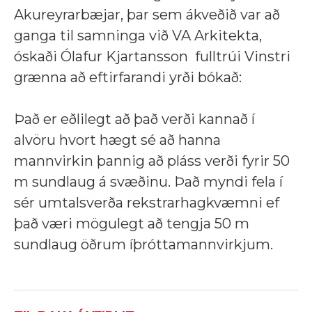
Akureyrarbæjar, þar sem ákveðið var að
ganga til samninga við VA Arkitekta,
óskaði Ólafur Kjartansson fulltrúi Vinstri
grænna að eftirfarandi yrði bókað:
Það er eðlilegt að það verði kannað í
alvöru hvort hægt sé að hanna
mannvirkin þannig að pláss verði fyrir 50
m sundlaug á svæðinu. Það myndi fela í
sér umtalsverða rekstrarhagkvæmni ef
það væri mögulegt að tengja 50 m
sundlaug öðrum íþróttamannvirkjum.