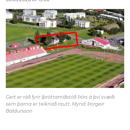
Gert er ráð fyrir íþróttamiðstöð Þórs á því svæði
sem þarna er teiknað rautt. Mynd: Þorgeir
Baldursson