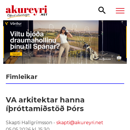
Leita
Fimleikar
VA arkitektar hanna
íþróttamiðstöð Þórs
Skapti Hallgrímsson -
skapti@akureyri.net
05.05.2026 kl. 15:30