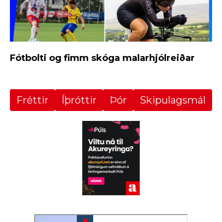
Fótbolti og fimm skóga malarhjólreiðar
Fréttir
Íþróttir
Þór
Skipulagsmál