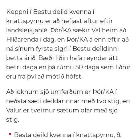
Keppni í Bestu deild kvenna í
knattspyrnu er að hefjast aftur eftir
landsleikjahlé. Þór/KA sækir Val heim að
Hlíðarenda í dag, en Þór/KA á enn eftir að
ná sínum fyrsta sigri í Bestu deildinni
þetta árið. Bæði liðin hafa reyndar átt
betri daga en þá rúmu 50 daga sem liðnir
eru frá því að mótið hófst.
Að loknum sjö umferðum er Þór/KA í
neðsta sæti deildarinnar með tvö stig, en
Valur er tveimur sætum ofar með sjö
stig.
Besta deild kvenna í knattspyrnu, 8.