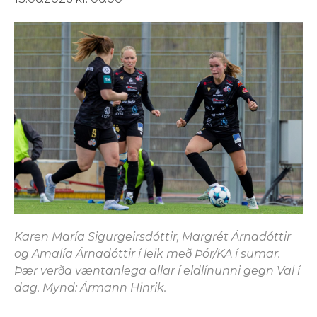
Karen María Sigurgeirsdóttir, Margrét Árnadóttir
og Amalía Árnadóttir í leik með Þór/KA í sumar.
Þær verða væntanlega allar í eldlínunni gegn Val í
dag. Mynd: Ármann Hinrik.