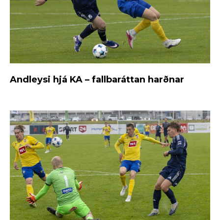
Andleysi hjá KA – fallbaráttan harðnar