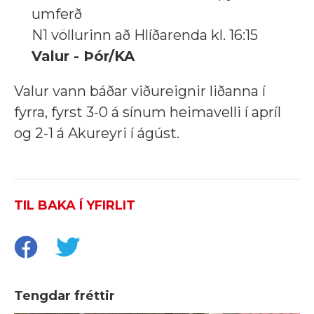
umferð
N1 völlurinn að Hlíðarenda kl. 16:15
Valur - Þór/KA
Valur vann báðar viðureignir liðanna í
fyrra, fyrst 3-0 á sínum heimavelli í apríl
og 2-1 á Akureyri í ágúst.
TIL BAKA Í YFIRLIT
Tengdar fréttir