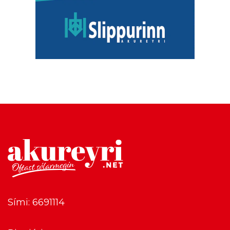
Sími: 6691114