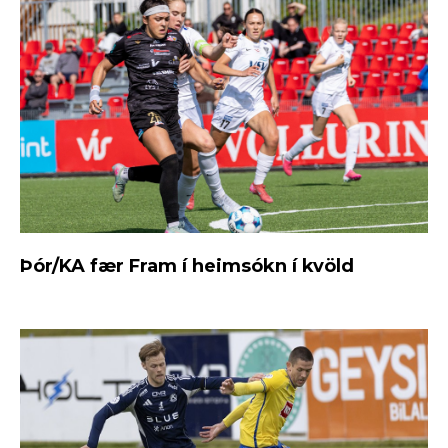
Þór/KA fær Fram í heimsókn í kvöld