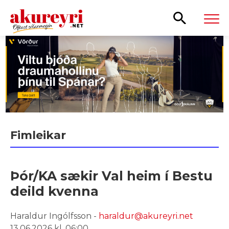
Leita
Fimleikar
Þór/KA sækir Val heim í Bestu
deild kvenna
Haraldur Ingólfsson -
haraldur@akureyri.net
13.06.2026 kl. 06:00