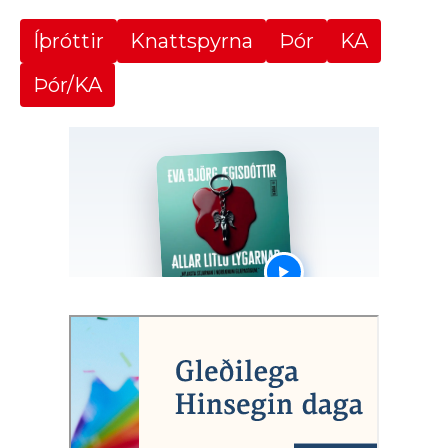
Íþróttir
Knattspyrna
Þór
KA
Þór/KA