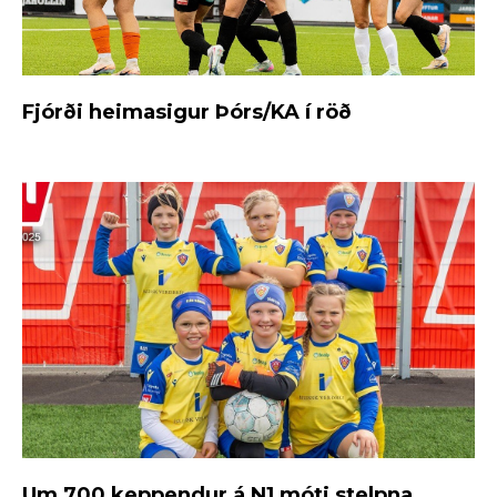
Fjórði heimasigur Þórs/KA í röð
Um 700 keppendur á N1 móti stelpna