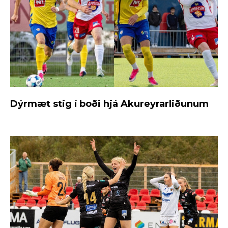
Dýrmæt stig í boði hjá Akureyrarliðunum