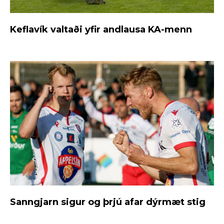
Keflavík valtaði yfir andlausa KA-menn
Sanngjarn sigur og þrjú afar dýrmæt stig