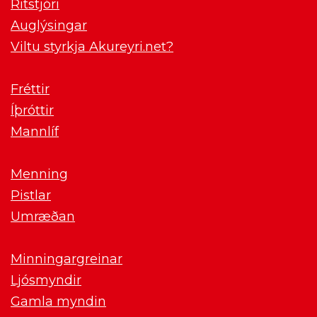
Ritstjóri
Auglýsingar
Viltu styrkja Akureyri.net?
Fréttir
Íþróttir
Mannlíf
Menning
Pistlar
Umræðan
Minningargreinar
Ljósmyndir
Gamla myndin