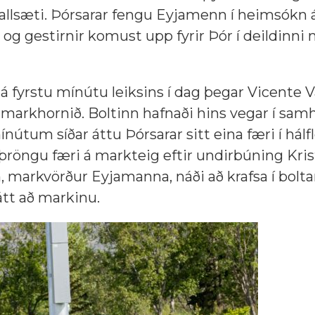
 fallsæti. Þórsarar fengu Eyjamenn í heimsókn 
) og gestirnir komust upp fyrir Þór í deildinni
 fyrstu mínútu leiksins í dag þegar Vicente V
 markhornið. Boltinn hafnaði hins vegar í sam
útum síðar áttu Þórsarar sitt eina færi í hál
þröngu færi á markteig eftir undirbúning Kris
, markvörður Eyjamanna, náði að krafsa í bolt
átt að markinu.