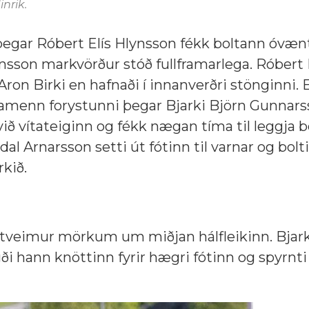
nrik.
þegar Róbert Elís Hlynsson fékk boltann óvænt
ánsson markvörður stóð fullframarlega. Róbert E
 Aron Birki en hafnaði í innanverðri stönginni. 
yjamenn forystunni þegar Bjarki Björn Gunnars
við vítateiginn og fékk nægan tíma til leggja 
dal Arnarsson setti út fótinn til varnar og bolt
rkið.
ð tveimur mörkum um miðjan hálfleikinn. Bjark
ði hann knöttinn fyrir hægri fótinn og spyrn