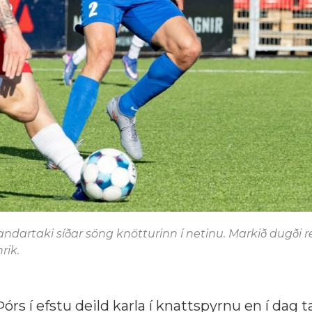
ndartaki síðar söng knötturinn í netinu. Markið dugði 
rik.
rs í efstu deild karla í knattspyrnu en í dag ta