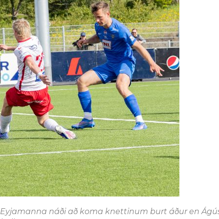
r Eyjamanna náði að koma knettinum burt áður en Ágú