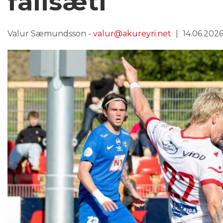
fallsæti
Valur Sæmundsson -
valur@akureyri.net
14.06.2026