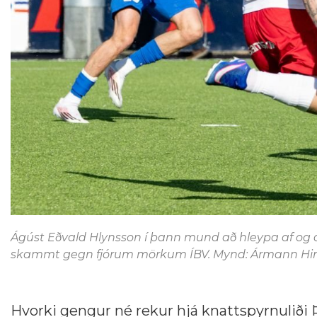
Ágúst Eðvald Hlynsson í þann mund að hleypa af og a
skammt gegn fjórum mörkum ÍBV. Mynd: Ármann Hin
Hvorki gengur né rekur hjá knattspyrnuliði Þó