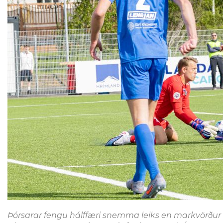
Þórsarar fengu hálffæri snemma leiks en markvörðu