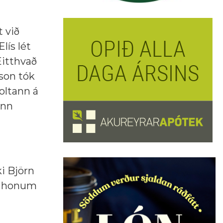
 við
lís lét
Eitthvað
son tók
boltann á
inn
i Björn
ti honum