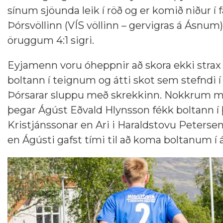
sínum sjöunda leik í röð og er komið niður í
Þórsvöllinn (VÍS völlinn – gervigras á Ásnum
öruggum 4:1 sigri.
Eyjamenn voru óheppnir að skora ekki strax á
boltann í teignum og átti skot sem stefndi í
Þórsarar sluppu með skrekkinn. Nokkrum mín
þegar Ágúst Eðvald Hlynsson fékk boltann í 
Kristjánssonar en Ari i Haraldstovu Petersen
en Ágústi gafst tími til að koma boltanum í 