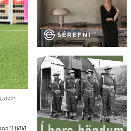
reyndar
paði liðið