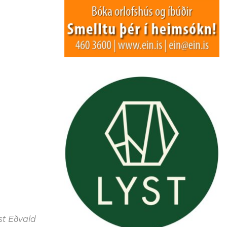
st Eðvald