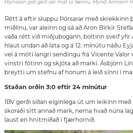
Hlynsson gat gert sér mat úr færinu. Mynd: Ármann Hi
Rétt á eftir sluppu Þórsarar með skrekkinn 
miðlínu, var aleinn og sá að Aron Birkir Stef
vaða rétt við miðjubogann, boltinn sveif yfir
hlaut undan að láta og á 12. mínútu náðu E
vel á móti langri sendingu frá Vicente Valor 
vinstri fótinn og skjóta að marki. Ásbjörn Lín
breytti um stefnu af honum á leið sinni í ma
Staðan orðin 3:0 eftir 24 mínútur
ÍBV gerði síðan eiginlega út um leikinn me
skoraði sitt annað mark, nema hvað núna lag
laust en hnitmiðað í fjærhornið.