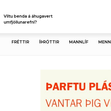
Viltu benda á áhugavert
umfjöllunarefni?
FRÉTTIR
ÍÞRÓTTIR
MANNLÍF
MENN