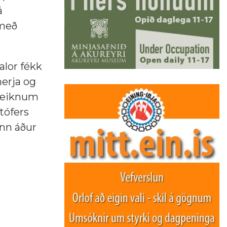
á
 með
alor fékk
herja og
fleiknum
tófers
ann áður