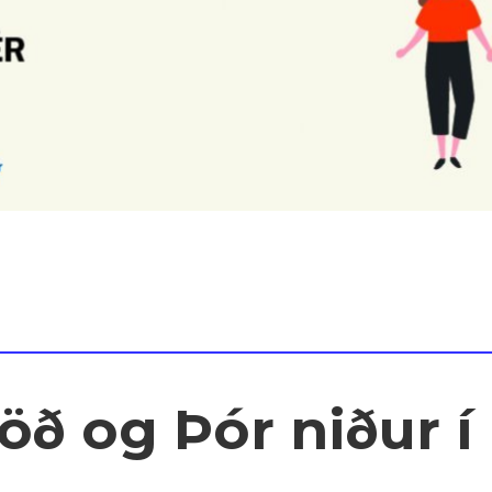
öð og Þór niður í