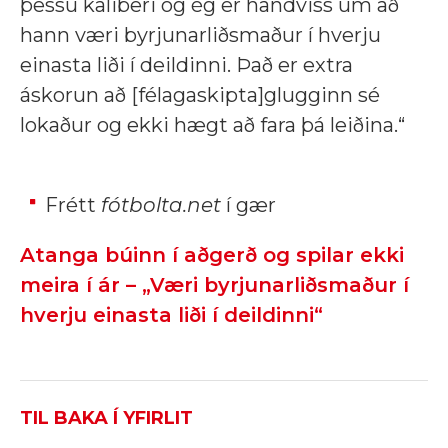
þessu kaliberi og ég er handviss um að
hann væri byrjunarliðsmaður í hverju
einasta liði í deildinni. Það er extra
áskorun að [félagaskipta]glugginn sé
lokaður og ekki hægt að fara þá leiðina.“
Frétt
fótbolta.net
í gær
Atanga búinn í aðgerð og spilar ekki
meira í ár – „Væri byrjunarliðsmaður í
hverju einasta liði í deildinni“
TIL BAKA Í YFIRLIT