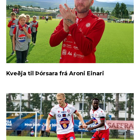
Kveðja til Þórsara frá Aroni Einari