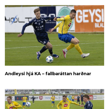
Andleysi hjá KA – fallbaráttan harðnar