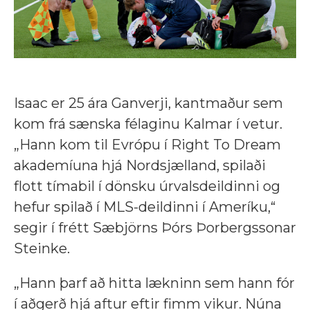
Isaac er 25 ára Ganverji, kantmaður sem
kom frá sænska félaginu Kalmar í vetur.
„Hann kom til Evrópu í Right To Dream
akademíuna hjá Nordsjælland, spilaði
flott tímabil í dönsku úrvalsdeildinni og
hefur spilað í MLS-deildinni í Ameríku,“
segir í frétt Sæbjörns Þórs Þorbergssonar
Steinke.
„Hann þarf að hitta lækninn sem hann fór
í aðgerð hjá aftur eftir fimm vikur. Núna