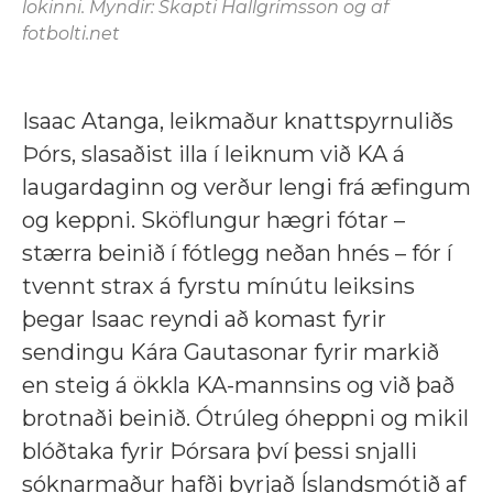
lokinni. Myndir: Skapti Hallgrímsson og af
fotbolti.net
Isaac Atanga, leikmaður knattspyrnuliðs
Þórs, slasaðist illa í leiknum við KA á
laugardaginn og verður lengi frá æfingum
og keppni. Sköflungur hægri fótar –
stærra beinið í fótlegg neðan hnés – fór í
tvennt strax á fyrstu mínútu leiksins
þegar Isaac reyndi að komast fyrir
sendingu Kára Gautasonar fyrir markið
en steig á ökkla KA-mannsins og við það
brotnaði beinið. Ótrúleg óheppni og mikil
blóðtaka fyrir Þórsara því þessi snjalli
sóknarmaður hafði byrjað Íslandsmótið af