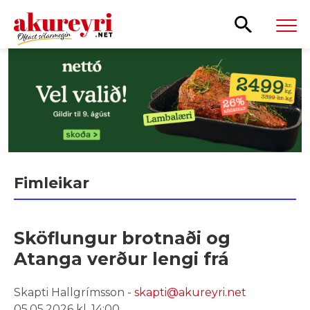
Leita
Fimleikar
Sköflungur brotnaði og
Atanga verður lengi frá
Skapti Hallgrímsson -
skapti@akureyri.net
05.05.2026 kl. 14:00