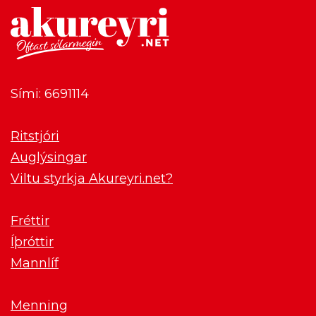
Sími: 6691114
Ritstjóri
Auglýsingar
Viltu styrkja Akureyri.net?
Fréttir
Íþróttir
Mannlíf
Menning