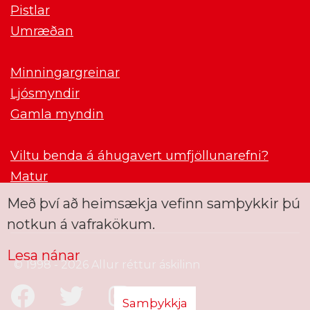
Pistlar
Umræðan
Minningargreinar
Ljósmyndir
Gamla myndin
Viltu benda á áhugavert umfjöllunarefni?
Matur
Með því að heimsækja vefinn samþykkir þú
notkun á vafrakökum.
Lesa nánar
© 1998 - 2026 Allur réttur áskilinn
Samþykkja