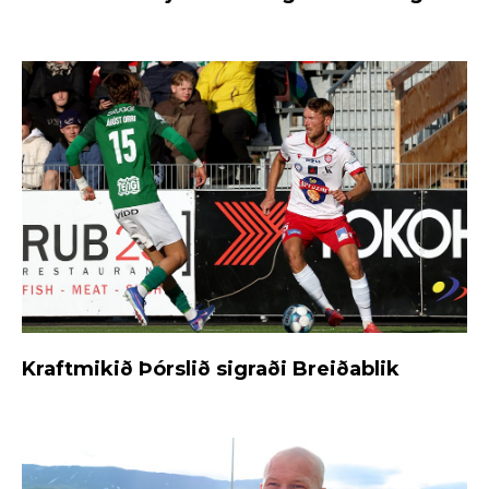
Kraftmikið Þórslið sigraði Breiðablik