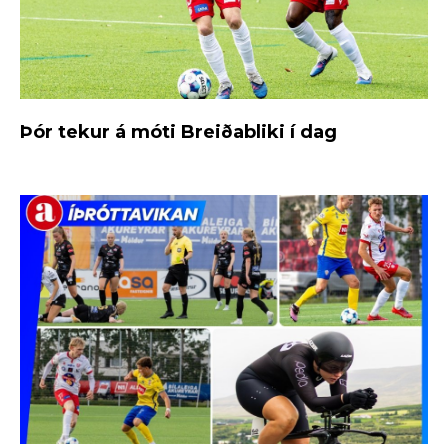
Þór tekur á móti Breiðabliki í dag