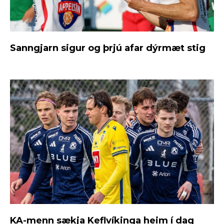
Sanngjarn sigur og þrjú afar dýrmæt stig
KA-menn sækja Keflvíkinga heim í dag