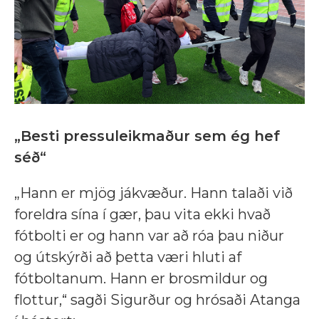
„Besti pressuleikmaður sem ég hef
séð“
„Hann er mjög jákvæður. Hann talaði við
foreldra sína í gær, þau vita ekki hvað
fótbolti er og hann var að róa þau niður
og útskýrði að þetta væri hluti af
fótboltanum. Hann er brosmildur og
flottur,“ sagði Sigurður og hrósaði Atanga