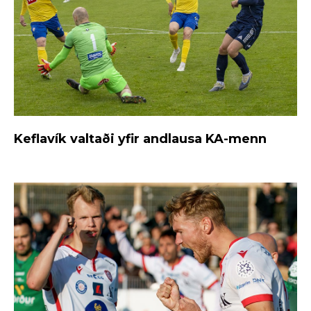
Keflavík valtaði yfir andlausa KA-menn