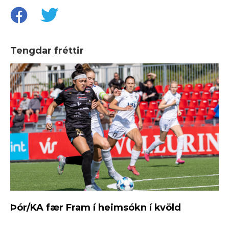
Tengdar fréttir
Þór/KA fær Fram í heimsókn í kvöld