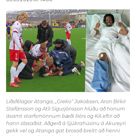
Liðsfélagar Atanga, „Greko“ Jakobsen, Aron Birkir
Stefánsson og Atli Sigurjónsson hlúðu að honum
ásamt starfsmönnum bæði Þórs og KA eftir að
hann slasaðist. Aðgerð á Sjúkrahúsinu á Akureyri
gekk vel og Atanga gat brosað breitt að henni