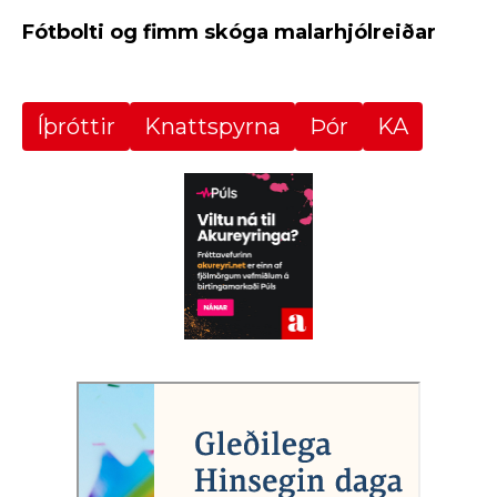
Fótbolti og fimm skóga malarhjólreiðar
Íþróttir
Knattspyrna
Þór
KA