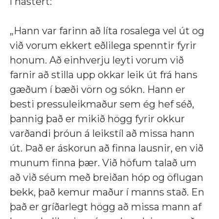
í hástert:
„Hann var farinn að líta rosalega vel út og
við vorum ekkert eðlilega spenntir fyrir
honum. Að einhverju leyti vorum við
farnir að stilla upp okkar leik út frá hans
gæðum í bæði vörn og sókn. Hann er
besti pressuleikmaður sem ég hef séð,
þannig það er mikið högg fyrir okkur
varðandi þróun á leikstíl að missa hann
út. Það er áskorun að finna lausnir, en við
munum finna þær. Við höfum talað um
að við séum með breiðan hóp og öflugan
bekk, það kemur maður í manns stað. En
það er gríðarlegt högg að missa mann af