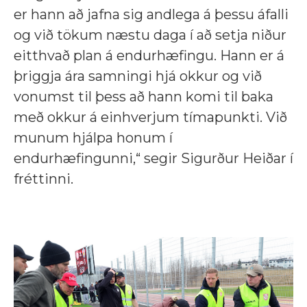
er hann að jafna sig andlega á þessu áfalli
og við tökum næstu daga í að setja niður
eitthvað plan á endurhæfingu. Hann er á
þriggja ára samningi hjá okkur og við
vonumst til þess að hann komi til baka
með okkur á einhverjum tímapunkti. Við
munum hjálpa honum í
endurhæfingunni,“ segir Sigurður Heiðar í
fréttinni.