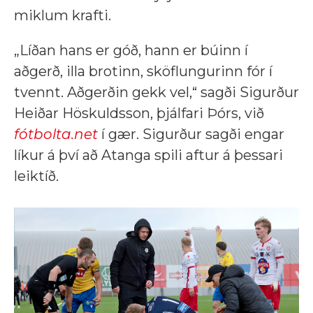
miklum krafti.
„Líðan hans er góð, hann er búinn í
aðgerð, illa brotinn, sköflungurinn fór í
tvennt. Aðgerðin gekk vel,“ sagði Sigurður
Heiðar Höskuldsson, þjálfari Þórs, við
fótbolta.net
í gær. Sigurður sagði engar
líkur á því að Atanga spili aftur á þessari
leiktíð.