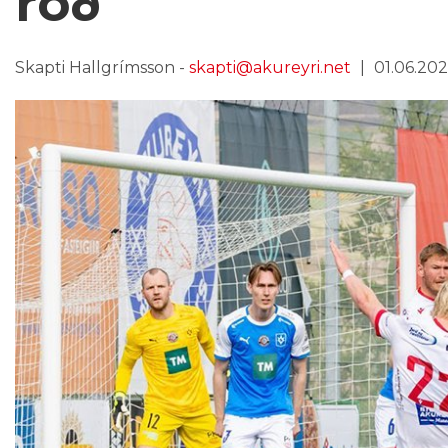
röð
Skapti Hallgrímsson -
skapti@akureyri.net
01.06.202