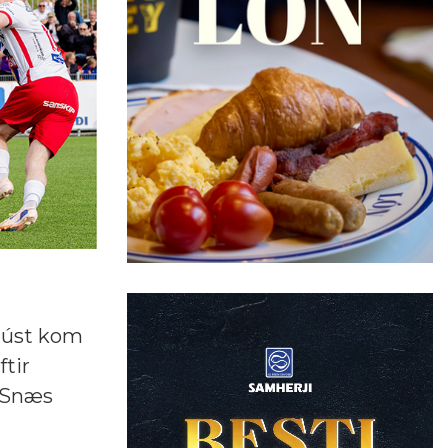
Ágúst kom
tir
s Snæs