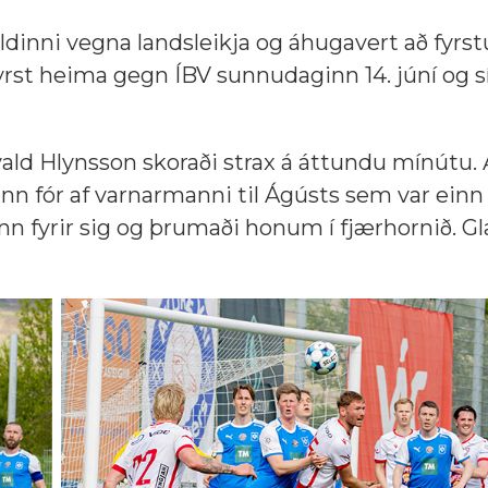
ldinni vegna landsleikja og áhugavert að fyrst
; fyrst heima gegn ÍBV sunnudaginn 14. júní og s
vald Hlynsson skoraði strax á áttundu mínútu. A
nn fór af varnarmanni til Ágústs sem var einn 
n fyrir sig og þrumaði honum í fjærhornið. G