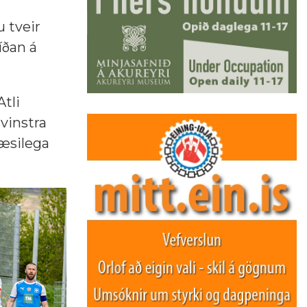
u tveir
íðan á
tli
vinstra
læsilega