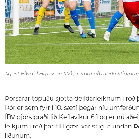
Ágúst Eðvald Hlynsson (22) þrumar að marki Stjörnunn
Þórsarar töpuðu sjötta deildarleiknum í rö
Þór er sem fyrr í 10. sæti þegar níu umferðu
ÍBV gjörsigraði lið Keflavíkur 6:1 og er nú aðe
leikjum í röð þar til í gær, var stigi á unda
liðunum.