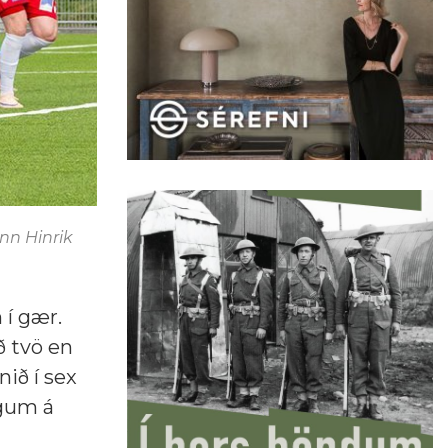
nn Hinrik
 í gær.
ð tvö en
nið í sex
igum á