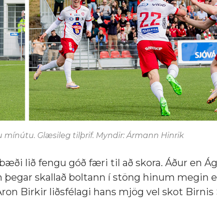
 mínútu. Glæsileg tilþrif. Myndir: Ármann Hinrik
bæði lið fengu góð færi til að skora. Áður en 
 þegar skallað boltann í stöng hinum megin ef
ron Birkir liðsfélagi hans mjög vel skot Birni