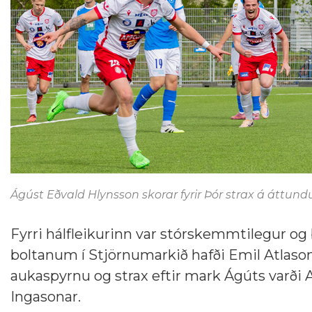
Ágúst Eðvald Hlynsson skorar fyrir Þór strax á áttundu
Fyrri hálfleikurinn var stórskemmtilegur og 
boltanum í Stjörnumarkið hafði Emil Atlason
aukaspyrnu og strax eftir mark Ágúts varði A
Ingasonar.