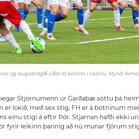
ar og augabragði síðar lá boltinn í netinu. Mynd: Árma
ð þegar Stjörnumenn úr Garðabæ sóttu þá heim
m er lokið, með sex stig, FH er á botninum me
ins einu stigi á eftir Þór. Stjarnan hafði ekki un
n Þór fyrir leikinn þannig að nú munar fjórum st