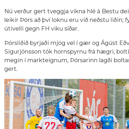
Nú verður gert tveggja vikna hlé á Bestu dei
leikir Þórs að því loknu eru við neðstu liðin
útivelli gegn FH viku síðar.
Þórsliðið byrjaði mjög vel í gær og Ágúst Eð
Sigurjónsson tók hornspyrnu frá hægri, bolti
megin í markteignum, Þórsarinn lagði boltan
gert.