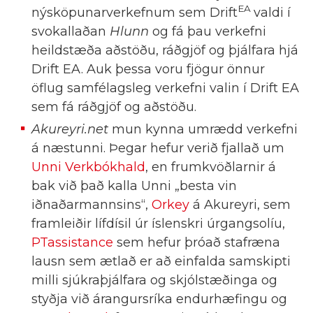
EA
nýsköpunarverkefnum sem Drift
valdi í
svokallaðan
Hlunn
og fá þau verkefni
heildstæða aðstöðu, ráðgjöf og þjálfara hjá
Drift EA. Auk þessa voru fjögur önnur
öflug samfélagsleg verkefni valin í Drift EA
sem fá ráðgjöf og aðstöðu.
Akureyri.net
mun kynna umrædd verkefni
á næstunni. Þegar hefur verið fjallað um
Unni Verkbókhald
, en frumkvöðlarnir á
bak við það kalla Unni „besta vin
iðnaðarmannsins“,
Orkey
á Akureyri, sem
framleiðir lífdísil úr íslenskri úrgangsolíu,
PTassistance
sem hefur þróað stafræna
lausn sem ætlað er að einfalda samskipti
milli sjúkraþjálfara og skjólstæðinga og
styðja við árangursríka endurhæfingu og