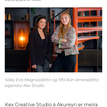
Sóley Eva Magnúsdóttir og Ylfa Rún Arnarsdóttir,
eigendur Kex Studio.
Kex Creative Studio á Akureyri er meira