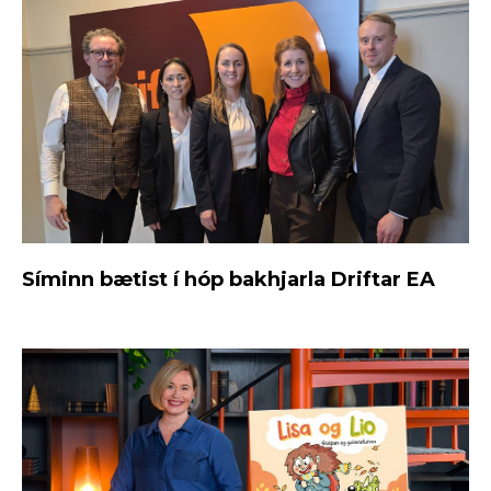
Síminn bætist í hóp bakhjarla Driftar EA