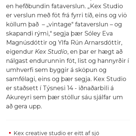
en hefðbundin fataverslun. „Kex Studio
er verslun með föt frá fyrri tíð, eins og viö
köllum það – „vintage“ fataverslun – og
skapandi rými,“ segja þær Sóley Eva
Magnúsdóttir og Ylfa Rún Arnarsdóttir,
eigendur
Kex Studio
, en þar er hægt að
nálgast endurunnin föt, list og hannyrðir í
umhverfi sem byggir á sköpun og
samfélagi, eins og þær segja. Kex Studio
er staðsett í Týsnesi 14 - iðnaðarbili á
Akureyri sem þær stöllur sáu sjálfar um
að gera upp.
Kex creative studio er eitt af sjö