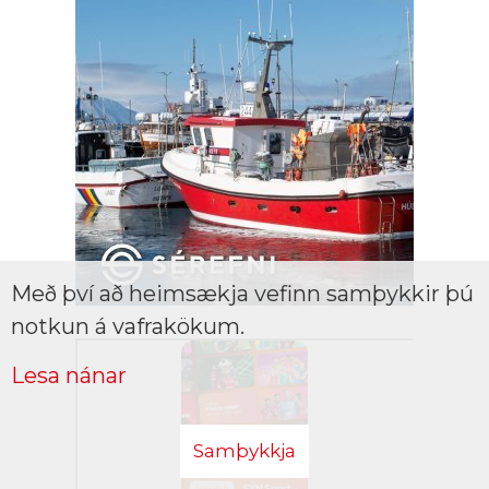
Með því að heimsækja vefinn samþykkir þú
notkun á vafrakökum.
Lesa nánar
Samþykkja