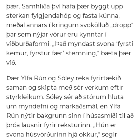
þær. Samhliða því hafa þær byggt upp
sterkan fylgjendahóp og fasta kúnna,
meðal annars í kringum svokölluð „dropp“
þar sem nýjar vörur eru kynntar í
viðburðaformi. „Það myndast svona ‘fyrsti
kemur, fyrstur fær’ stemning,“ bæta þær
við.
Þær Ylfa Rún og Sóley reka fyrirtækið
saman og skipta með sér verkum eftir
styrkleikum. Sóley sér að stórum hluta
um myndefni og markaðsmál, en Ylfa
Rún nýtir bakgrunn sinn í húsasmíði til að
þróa lausnir fyrir reksturinn. „Hún er
svona húsvörðurinn hjá okkur,“ segir