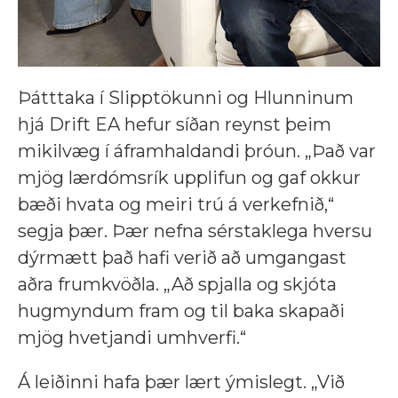
Þátttaka í Slipptökunni og Hlunninum
hjá Drift EA hefur síðan reynst þeim
mikilvæg í áframhaldandi þróun. „Það var
mjög lærdómsrík upplifun og gaf okkur
bæði hvata og meiri trú á verkefnið,“
segja þær. Þær nefna sérstaklega hversu
dýrmætt það hafi verið að umgangast
aðra frumkvöðla. „Að spjalla og skjóta
hugmyndum fram og til baka skapaði
mjög hvetjandi umhverfi.“
Á leiðinni hafa þær lært ýmislegt. „Við