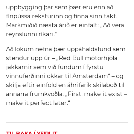
uppbygging þar sem þær eru enn að
fínpússa reksturinn og finna sinn takt.
Markmiðið næsta árið er einfalt: „Að vera
reynslunni ríkari.“
Að lokum nefna þær uppáhaldsfund sem
stendur upp úr – „Red Bull mótorhjóla
jakkarnir sem við fundum í fyrstu
vinnuferðinni okkar til Amsterdam“ – og
skilja eftir einföld en áhrifarík skilaboð til
annarra frumkvöðla: „First, make it exist –
make it perfect later.“
TIL BAKA Í YFIRLIT