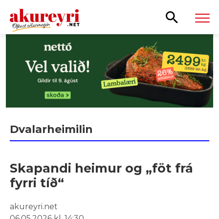
Leita
Dvalarheimilin
Skapandi heimur og „föt frá
fyrri tíð“
akureyri.net
06.05.2026 kl. 14:30