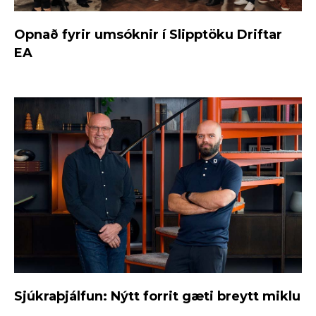
Opnað fyrir umsóknir í Slipptöku Driftar
EA
Sjúkraþjálfun: Nýtt forrit gæti breytt miklu