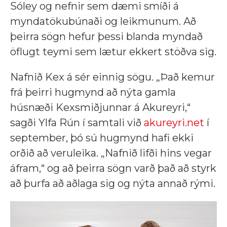
Sóley og nefnir sem dæmi smíði á
myndatökubúnaði og leikmunum. Að
þeirra sögn hefur þessi blanda myndað
öflugt teymi sem lætur ekkert stöðva sig.
Nafnið Kex á sér einnig sögu. „Það kemur
frá þeirri hugmynd að nýta gamla
húsnæði Kexsmiðjunnar á Akureyri,“
sagði Ylfa Rún í samtali við
akureyri.net
í
september, þó sú hugmynd hafi ekki
orðið að veruleika. „Nafnið lifði hins vegar
áfram,“ og að þeirra sögn varð það að styrk
að þurfa að aðlaga sig og nýta annað rými.