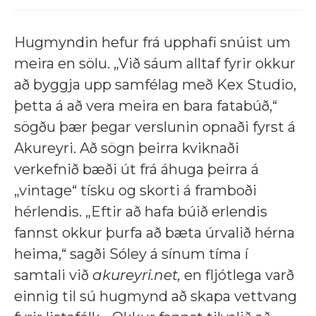
Hugmyndin hefur frá upphafi snúist um
meira en sölu. „Við sáum alltaf fyrir okkur
að byggja upp samfélag með Kex Studio,
þetta á að vera meira en bara fatabúð,“
sögðu þær þegar verslunin opnaði fyrst á
Akureyri. Að sögn þeirra kviknaði
verkefnið bæði út frá áhuga þeirra á
„vintage“ tísku og skorti á framboði
hérlendis. „Eftir að hafa búið erlendis
fannst okkur þurfa að bæta úrvalið hérna
heima,“ sagði Sóley á sínum tíma í
samtali við
akureyri.net,
en fljótlega varð
einnig til sú hugmynd að skapa vettvang