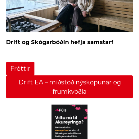
Drift og Skógarböðin hefja samstarf
Fréttir
Drift EA – miðstöð nýsköpunar og
frumkvöðla