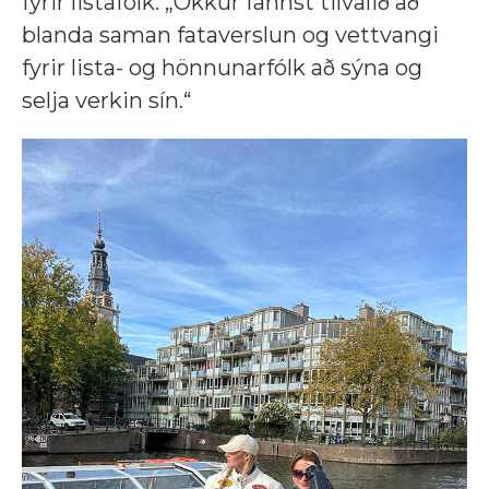
fyrir listafólk. „Okkur fannst tilvalið að
blanda saman fataverslun og vettvangi
fyrir lista- og hönnunarfólk að sýna og
selja verkin sín.“