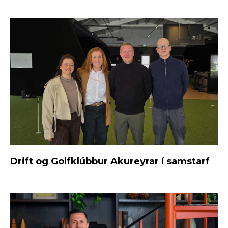
Drift og Golfklúbbur Akureyrar í samstarf