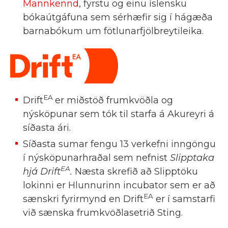
Mannkennd
, fyrstu og einu íslensku
bókaútgáfuna sem sérhæfir sig í hágæða
barnabókum um fötlunarfjölbreytileika.
EA
Drift
er miðstöð frumkvöðla og
nýsköpunar sem tók til starfa á Akureyri á
síðasta ári.
Síðasta sumar fengu 13 verkefni inngöngu
í nýsköpunarhraðal sem nefnist
Slipptaka
EA
hjá Drift
.
Næsta skrefið að Slipptöku
lokinni er Hlunnurinn incubator sem er að
EA
sænskri fyrirmynd en Drift
er í samstarfi
við sænska frumkvöðlasetrið Sting.