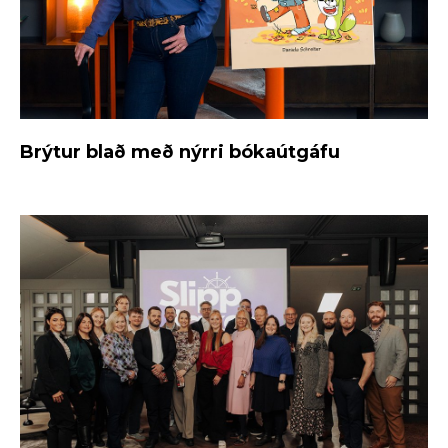
Brýtur blað með nýrri bókaútgáfu