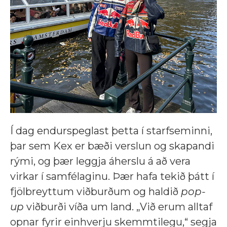
Í dag endurspeglast þetta í starfseminni,
þar sem Kex er bæði verslun og skapandi
rými, og þær leggja áherslu á að vera
virkar í samfélaginu. Þær hafa tekið þátt í
fjölbreyttum viðburðum og haldið
pop-
up
viðburði víða um land. „Við erum alltaf
opnar fyrir einhverju skemmtilegu,“ segja