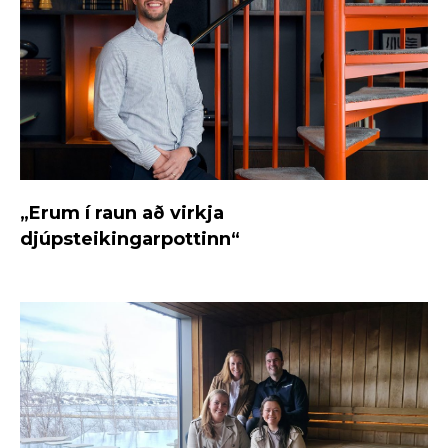
„Erum í raun að virkja
djúpsteikingarpottinn“