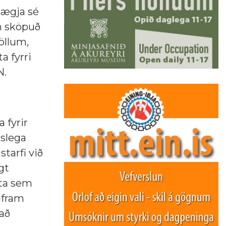
nægja sé
m sköpuð
öllum,
a fyrri
N.
 fyrir
gslega
tarfi við
gt
sta sem
 áfram
 að