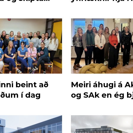
máli
nni beint að
Meiri áhugi á A
iðum í dag
og SAk en ég bj