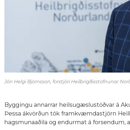
Jón Helgi Björnsson, forstjóri Heilbrigðisstofnunar Nor
Byggingu annarrar heilsugæslustöðvar á Aku
Þessa ákvörðun tók framkvæmdastjórn Heilbr
hagsmunaaðila og endurmat á forsendum, að 