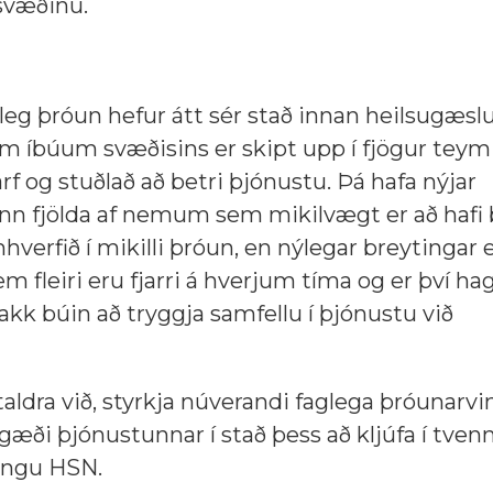
ssvæðinu.
gleg þróun hefur átt sér stað innan heilsugæsl
em íbúum svæðisins er skipt upp í fjögur teym
f og stuðlað að betri þjónustu. Þá hafa nýjar
inn fjölda af nemum sem mikilvægt er að hafi 
hverfið í mikilli þróun, en nýlegar breytingar 
m fleiri eru fjarri á hverjum tíma og er því hag
takk búin að tryggja samfellu í þjónustu við
aldra við, styrkja núverandi faglega þróunarv
æði þjónustunnar í stað þess að kljúfa í tvenn
ningu HSN.