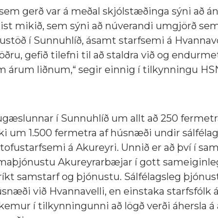
sem gerð var á meðal skjólstæðinga sýni að á
kist mikið, sem sýni að núverandi umgjörð se
slustöð í Sunnuhlíð, ásamt starfsemi á Hvannav
ru, gefið tilefni til að staldra við og endurmet
 árum liðnum,“ segir einnig í tilkynningu HS
ugæslunnar í Sunnuhlíð um allt að 250 fermetra
uki um
1.500 fermetra af húsnæði undir sálféla
fustarfsemi á Akureyri. Unnið er að því í sams
imaþjónustu Akureyrarbæjar í gott sameiginle
sríkt samstarf og þjónustu. Sálfélagsleg þjónu
úsnæði við Hvannavelli, en einstaka starfsfólk
emur í tilkynningunni að lögð verði á
hersla á