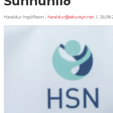
Sunnuhlíð
Haraldur Ingólfsson -
haraldur@akureyri.net
26.08.2