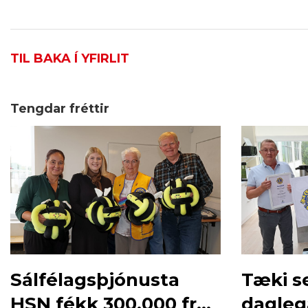
TIL BAKA Í YFIRLIT
Tengdar fréttir
Sálfélagsþjónusta
Tæki s
HSN fékk 300.000 frá
dagleg