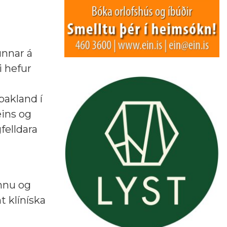
unnar á
i hefur
bakland í
eins og
felldara
innu og
t klíníska