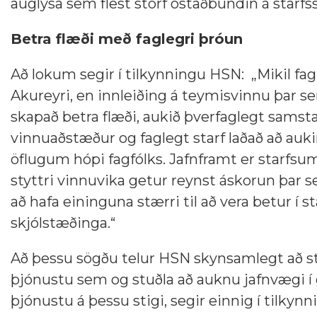
auglýsa sem flest störf óstaðbundin á starf
Betra flæði með faglegri þróun
Að lokum segir í tilkynningu HSN:
„Mikil fa
Akureyri, en innleiðing á teymisvinnu þar s
skapað betra flæði, aukið þverfaglegt samstar
vinnuaðstæður og faglegt starf laðað að auk
öflugum hópi fagfólks. Jafnframt er starfsum
styttri vinnuvika getur reynst áskorun þar se
að hafa eininguna stærri til að vera betur í s
skjólstæðinga.“
Að þessu sögðu telur HSN skyn
samlegt að st
þjónustu sem og stuðla að auknu jafnvægi í g
þjónustu á þessu stigi, segir einnig í tilkyn