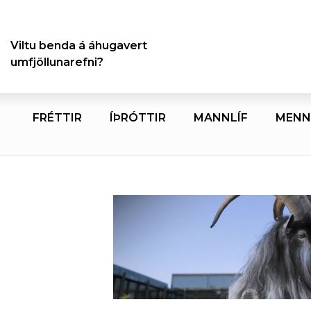
Viltu benda á áhugavert
umfjöllunarefni?
FRÉTTIR
ÍÞRÓTTIR
MANNLÍF
MENN