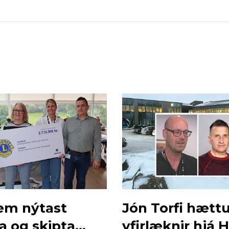
em nýtast
Jón Torfi hætt
a og skipta
yfirlæknir hjá 