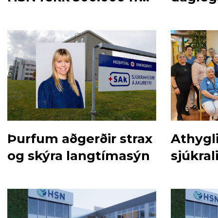
Ylfu
miklu 
Þurfum aðgerðir strax
Athygli
og skýra langtímasýn
sjúkral