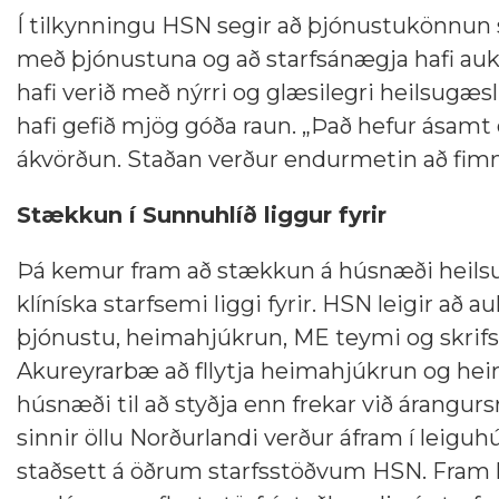
Í tilkynningu HSN segir að þjónustukönnun 
með þjónustuna og að starfsánægja hafi au
hafi verið með nýrri og glæsilegri heilsugæ
hafi gefið mjög góða raun.
„Það hefur ásamt öð
ákvörðun. Staðan verður endurmetin að fimm
Stækkun í Sunnuhlíð liggur fyrir
Þá kemur fram að stækkun á húsnæði
heils
klíníska starfsemi liggi fyrir. HSN leigir að a
þjónustu, heimahjúkrun, ME teymi og skrifsto
Akureyrarbæ að fllytja heimahjúkrun og he
húsnæði til að styðja enn frekar við árangur
sinnir öllu Norðurlandi verður áfram í leiguh
staðsett á öðrum starfsstöðvum HSN. Fram k