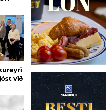
kureyri
óst við