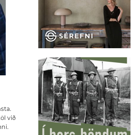
sta.
öl við
nni.