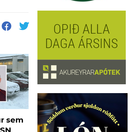
ur sem
HSN