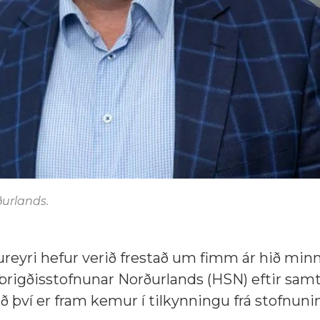
ðurlands.
reyri hefur verið frestað um fimm ár hið minn
igðisstofnunar Norðurlands (HSN) eftir samt
því er fram kemur í tilkynningu frá stofnuni