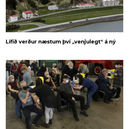
Lífið verður næstum því „venjulegt“ á ný