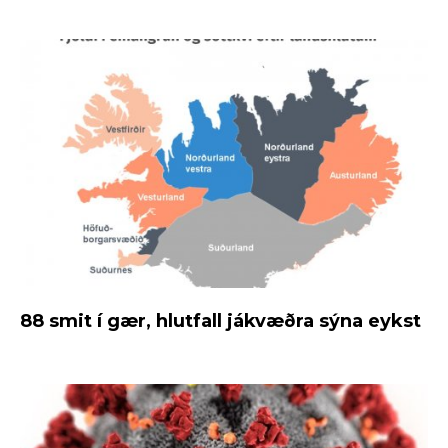
88 smit í gær, hlutfall jákvæðra sýna eykst