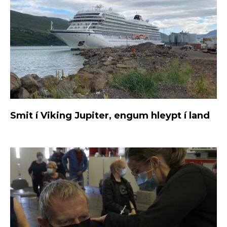
Smit í Viking Jupiter, engum hleypt í land