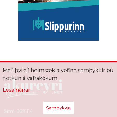
Með því að heimsækja vefinn samþykkir þú
notkun á vafrakökum.
Lesa nánar
Samþykkja
Sími: 6691114