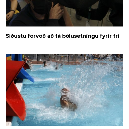
Síðustu forvöð að fá bólusetningu fyrir frí