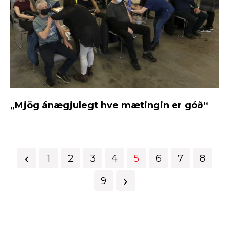
„Mjög ánægjulegt hve mætingin er góð“
1
2
3
4
5
6
7
8
9