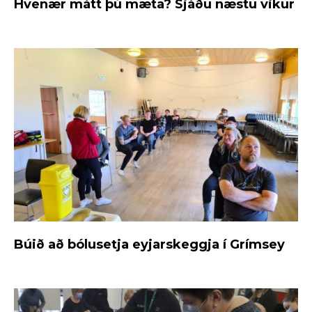
Hvenær mátt þú mæta? Sjáðu næstu vikur
Búið að bólusetja eyjarskeggja í Grímsey