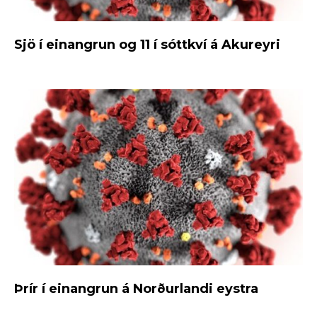
Sjö í einangrun og 11 í sóttkví á Akureyri
Þrír í einangrun á Norðurlandi eystra