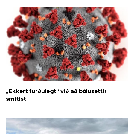
„Ekkert furðulegt“ við að bólusettir
smitist