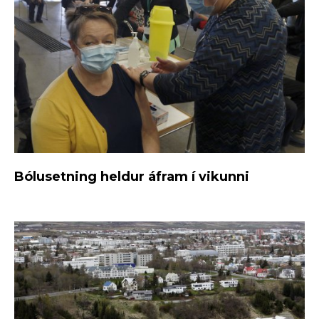
Bólusetning heldur áfram í vikunni