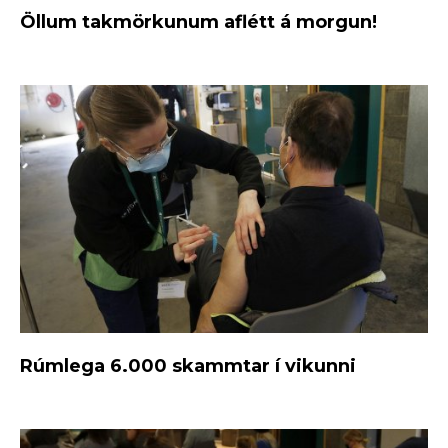
Öllum takmörkunum aflétt á morgun!
Rúmlega 6.000 skammtar í vikunni