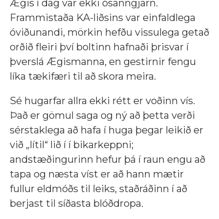
Ægis í dag var ekki ósanngjarn.
Frammistaða KA-liðsins var einfaldlega
óviðunandi, mörkin hefðu vissulega getað
orðið fleiri því boltinn hafnaði þrisvar í
þverslá Ægismanna, en gestirnir fengu
líka tækifæri til að skora meira.
Sé hugarfar allra ekki rétt er voðinn vís.
Það er gömul saga og ný að þetta verði
sérstaklega að hafa í huga þegar leikið er
við „lítil“ lið í í bikarkeppni;
andstæðingurinn hefur þá í raun engu að
tapa og næsta víst er að hann mætir
fullur eldmóðs til leiks, staðráðinn í að
berjast til síðasta blóðdropa.