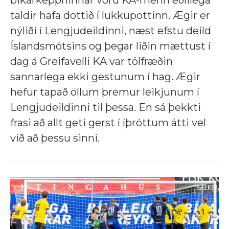
bikarkeppninnar voru KA-menn eðlilega
taldir hafa dottið í lukkupottinn. Ægir er
nýliði í Lengjudeildinni, næst efstu deild
Íslandsmótsins og þegar liðin mættust í
dag á Greifavelli KA var tölfræðin
sannarlega ekki gestunum í hag. Ægir
hefur tapað öllum þremur leikjunum í
Lengjudeildinni til þessa. En sá þekkti
frasi að allt geti gerst í íþróttum átti vel
við að þessu sinni.