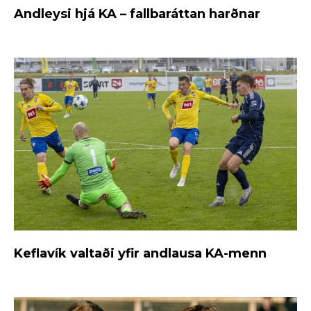
Andleysi hjá KA – fallbaráttan harðnar
Keflavík valtaði yfir andlausa KA-menn