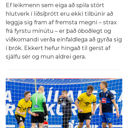
Ef leikmenn sem eiga að spila stórt
hlutverk í liðsíþrótt eru ekki tilbúnir að
leggja sig fram af fremsta megni – strax
frá fyrstu mínútu – er það óboðlegt og
viðkomandi verða einfaldlega að gyrða sig
í brók. Ekkert hefur hingað til gerst af
sjálfu sér og mun aldrei gera.