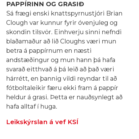
PAPPÍRINN OG GRASIÐ
Sá frægi enski knattspyrnustjóri Brian
Clough var kunnur fyrir óvenjuleg og
skondin tilsvör. Einhverju sinni nefndi
blaðamaður að lið Cloughs væri mun
betra á pappírnum en næsti
andstæðingur og mun hann þá hafa
svarað eitthvað á þá leið að það væri
hárrétt, en þannig vildi reyndar til að
fótboltaleikir færu ekki fram á pappír
heldur á grasi. Þetta er nauðsynlegt að
hafa alltaf í huga.
Leikskýrslan á vef KSÍ