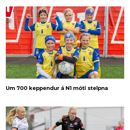
Um 700 keppendur á N1 móti stelpna