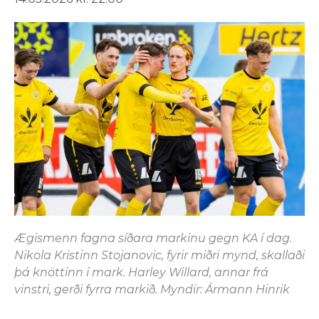
Ægismenn fagna síðara markinu gegn KA í dag.
Nikola Kristinn Stojanovic, fyrir miðri mynd, skallaði
þá knöttinn í mark. Harley Willard, annar frá
vinstri, gerði fyrra markið. Myndir: Ármann Hinrik