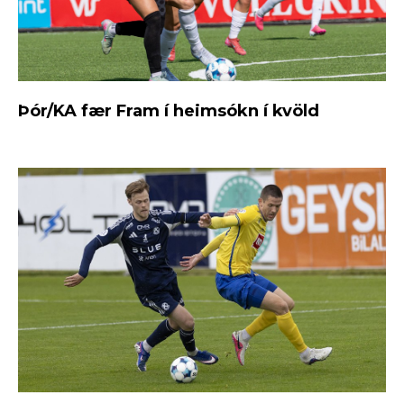
Þór/KA fær Fram í heimsókn í kvöld