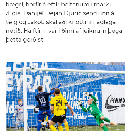
hægri, horfir á eftir boltanum í marki
Ægis. Danijel Dejan Djuric sendi inn á
teig og Jakob skallaði knöttinn laglega í
netið. Hálftími var liðinn af leiknum þegar
þetta gerðist.