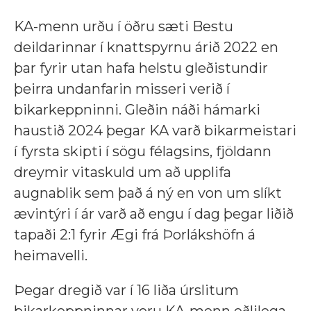
KA-menn urðu í öðru sæti Bestu
deildarinnar í knattspyrnu árið 2022 en
þar fyrir utan hafa helstu gleðistundir
þeirra undanfarin misseri verið í
bikarkeppninni. Gleðin náði hámarki
haustið 2024 þegar KA varð bikarmeistari
í fyrsta skipti í sögu félagsins, fjöldann
dreymir vitaskuld um að upplifa
augnablik sem það á ný en von um slíkt
ævintýri í ár varð að engu í dag þegar liðið
tapaði 2:1 fyrir Ægi frá Þorlákshöfn á
heimavelli.
Þegar dregið var í 16 liða úrslitum