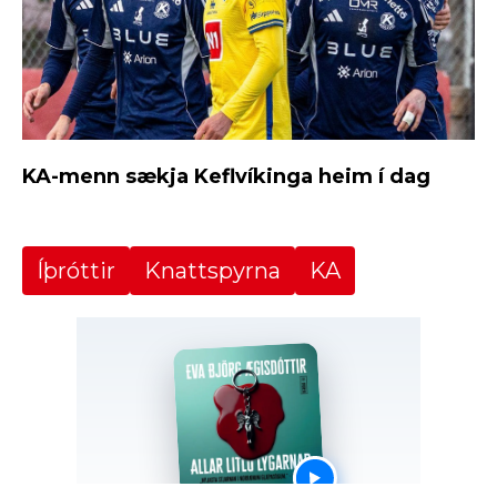
KA-menn sækja Keflvíkinga heim í dag
Íþróttir
Knattspyrna
KA