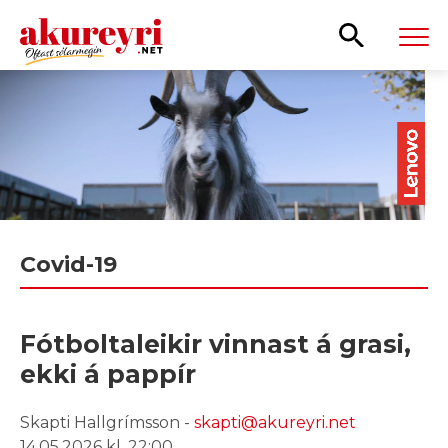
Leita
Covid-19
Fótboltaleikir vinnast á grasi,
ekki á pappír
Skapti Hallgrímsson -
skapti@akureyri.net
14.05.2026 kl. 22:00