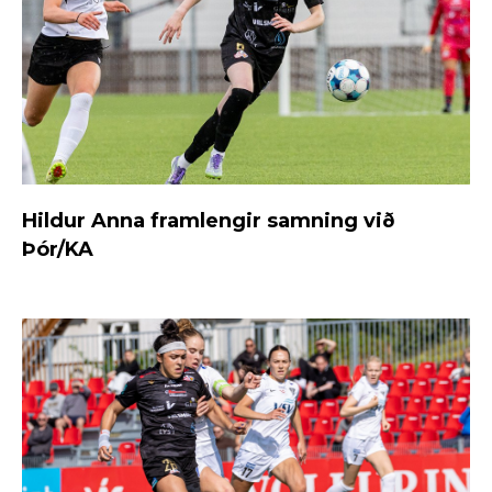
Hildur Anna framlengir samning við
Þór/KA