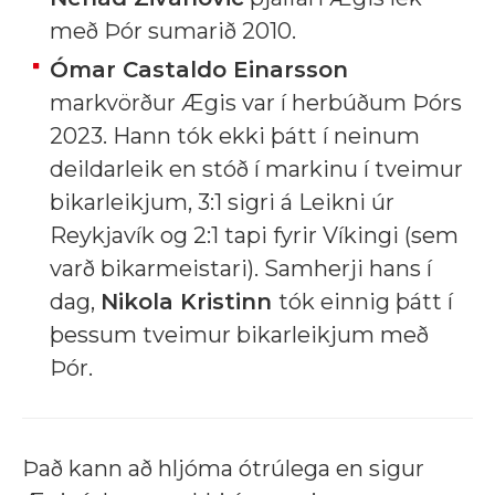
með Þór sumarið 2010.
Ómar Castaldo Einarsson
markvörður Ægis var í herbúðum Þórs
2023. Hann tók ekki þátt í neinum
deildarleik en stóð í markinu í tveimur
bikarleikjum, 3:1 sigri á Leikni úr
Reykjavík og 2:1 tapi fyrir Víkingi (sem
varð bikarmeistari). Samherji hans í
dag,
Nikola Kristinn
tók einnig þátt í
þessum tveimur bikarleikjum með
Þór.
Það kann að hljóma ótrúlega en sigur