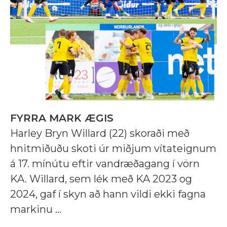
FYRRA MARK ÆGIS
Harley Bryn Willard (22) skoraði með
hnitmiðuðu skoti úr miðjum vítateignum
á 17. mínútu eftir vandræðagang í vörn
KA. Willard, sem lék með KA 2023 og
2024, gaf í skyn að hann vildi ekki fagna
markinu ...