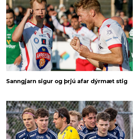
Sanngjarn sigur og þrjú afar dýrmæt stig