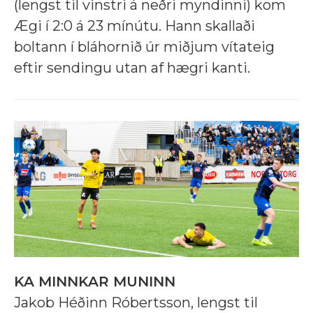
(lengst til vinstri á neðri myndinni) kom
Ægi í 2:0 á 23 mínútu. Hann skallaði
boltann í bláhornið úr miðjum vítateig
eftir sendingu utan af hægri kanti.
KA MINNKAR MUNINN
Jakob Héðinn Róbertsson, lengst til