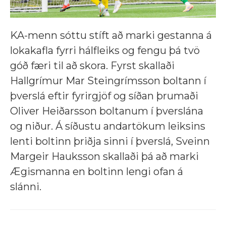
KA-menn sóttu stíft að marki gestanna á
lokakafla fyrri hálfleiks og fengu þá tvö
góð færi til að skora. Fyrst skallaði
Hallgrímur Mar Steingrímsson boltann í
þverslá eftir fyrirgjöf og síðan þrumaði
Oliver Heiðarsson boltanum í þverslána
og niður. Á síðustu andartökum leiksins
lenti boltinn þriðja sinni í þverslá, Sveinn
Margeir Hauksson skallaði þá að marki
Ægismanna en boltinn lengi ofan á
slánni.