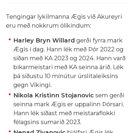
Tengingar lykilmanna Ægis við Akureyri
eru með nokkrum ólíkindum:
Harley Bryn Willard
gerði fyrra mark
Ægis í dag. Hann lék með Þór 2022 og
síðan með KA 2023 og 2024. Hann varð
bikarmeistari með KA seinna árið. Lék
þá síðustu 10 mínútur úrslitaleiksins
gegn Víkingi.
Nikola Kristinn Stojanovic
sem gerði
seinna mark Ægis er uppalinn Þórsari.
Hann lék síðast með meistaraflokki
félagsins sumarið 2023.
Nenad Zivanovic
þjálfari Ægis lék