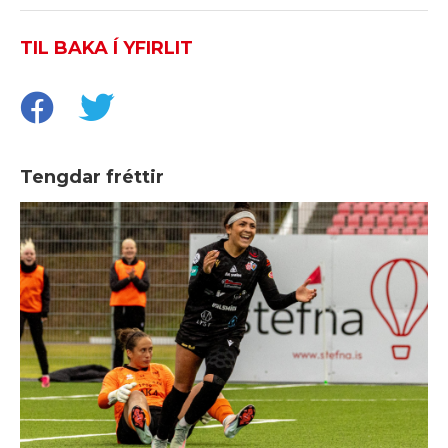
TIL BAKA Í YFIRLIT
Tengdar fréttir