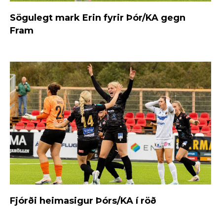
Sögulegt mark Erin fyrir Þór/KA gegn
Fram
Fjórði heimasigur Þórs/KA í röð