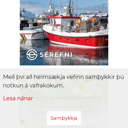
Með því að heimsækja vefinn samþykkir þú
notkun á vafrakökum.
Lesa nánar
Samþykkja