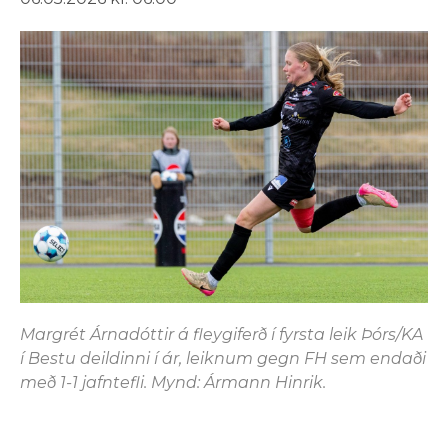
Margrét Árnadóttir á fleygiferð í fyrsta leik Þórs/KA
í Bestu deildinni í ár, leiknum gegn FH sem endaði
með 1-1 jafntefli. Mynd: Ármann Hinrik.