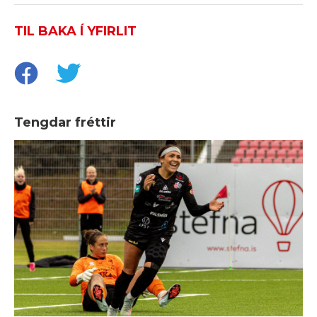
TIL BAKA Í YFIRLIT
Tengdar fréttir