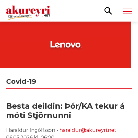
Leita
Covid-19
Besta deildin: Þór/KA tekur á
móti Stjörnunni
Haraldur Ingólfsson -
haraldur@akureyri.net
06.05.2026 kl. 06:00