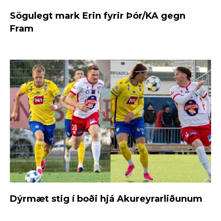
Sögulegt mark Erin fyrir Þór/KA gegn
Fram
Dýrmæt stig í boði hjá Akureyrarliðunum