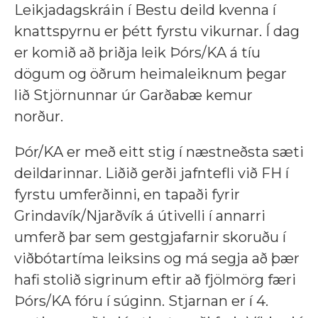
Leikjadagskráin í Bestu deild kvenna í
knattspyrnu er þétt fyrstu vikurnar. Í dag
er komið að þriðja leik Þórs/KA á tíu
dögum og öðrum heimaleiknum þegar
lið Stjörnunnar úr Garðabæ kemur
norður.
Þór/KA er með eitt stig í næstneðsta sæti
deildarinnar. Liðið gerði jafntefli við FH í
fyrstu umferðinni, en tapaði fyrir
Grindavík/Njarðvík á útivelli í annarri
umferð þar sem gestgjafarnir skoruðu í
viðbótartíma leiksins og má segja að þær
hafi stolið sigrinum eftir að fjölmörg færi
Þórs/KA fóru í súginn. Stjarnan er í 4.