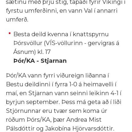
sætinu með þrjú stig, tapaði fyrir Víkingi í
fyrstu umferðinni, en vann Val í annarri
umferð.
Besta deild kvenna í knattspyrnu
Þórsvöllur (VÍS-völlurinn - gervigras á
Ásnum) kl. 17
Þór/KA - Stjarnan
Þór/KA vann fyrri viðureign liðanna í
Bestu deildinni í fyrra 1-0 á heimavelli í
maí, en Stjarnan vann seinni leikinn 4-1 í
byrjun september. Þess má geta að í liði
Stjörnunnar eru tvær sem koma úr
röðum Þórs/KA, þær Andrea Mist
Pálsdóttir og Jakobína Hjörvarsdóttir.