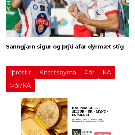
Sanngjarn sigur og þrjú afar dýrmæt stig
Íþróttir
Knattspyrna
Þór
KA
Þór/KA