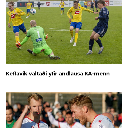
Keflavík valtaði yfir andlausa KA-menn