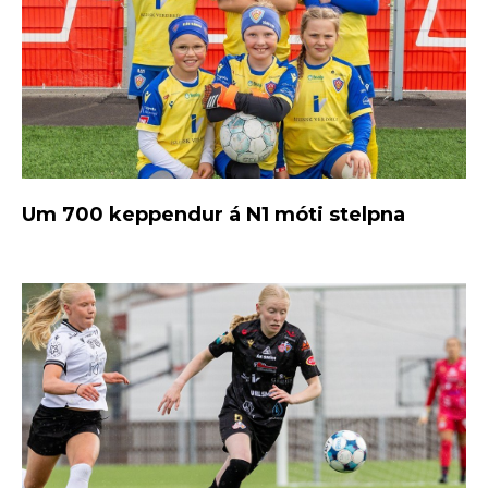
Um 700 keppendur á N1 móti stelpna