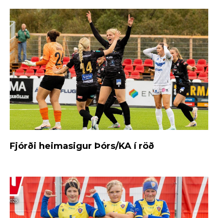
Fjórði heimasigur Þórs/KA í röð