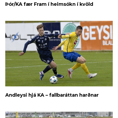
Þór/KA fær Fram í heimsókn í kvöld
Andleysi hjá KA – fallbaráttan harðnar