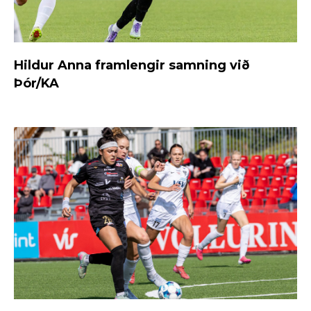
Hildur Anna framlengir samning við
Þór/KA