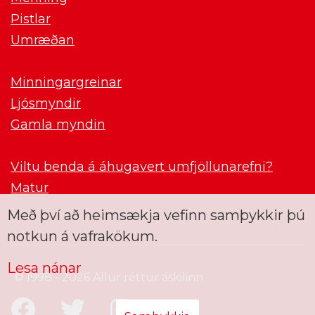
Pistlar
Umræðan
Minningargreinar
Ljósmyndir
Gamla myndin
Viltu benda á áhugavert umfjöllunarefni?
Matur
Með því að heimsækja vefinn samþykkir þú
notkun á vafrakökum.
Lesa nánar
© 1998 - 2026 Allur réttur áskilinn