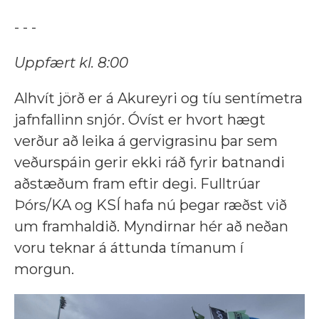
- - -
Uppfært kl. 8:00
Alhvít jörð er á Akureyri og tíu sentímetra
jafnfallinn snjór. Óvíst er hvort hægt
verður að leika á gervigrasinu þar sem
veðurspáin gerir ekki ráð fyrir batnandi
aðstæðum fram eftir degi. Fulltrúar
Þórs/KA og KSÍ hafa nú þegar ræðst við
um framhaldið. Myndirnar hér að neðan
voru teknar á áttunda tímanum í
morgun.