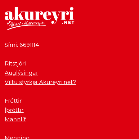
Sími: 6691114
Ritstjóri
Auglýsingar
Viltu styrkja Akureyri.net?
Fréttir
Íþróttir
Mannlíf
Menning