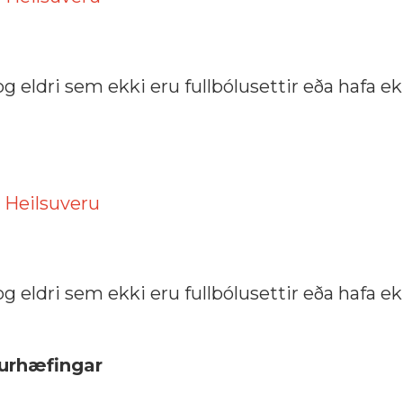
a og eldri sem ekki eru fullbólusettir eða hafa ek
m
Heilsuveru
a og eldri sem ekki eru fullbólusettir eða hafa ek
durhæfingar