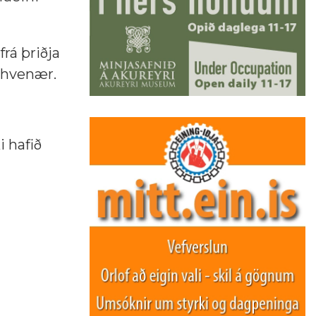
frá þriðja
 hvenær.
i hafið