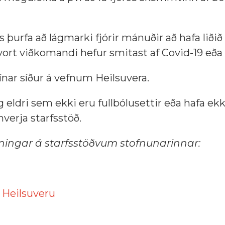
þurfa að lágmarki fjórir mánuðir að hafa liðið 
vort viðkomandi hefur smitast af Covid-19 eða
nar síður á vefnum Heilsuvera.
og eldri sem ekki eru fullbólusettir eða hafa ekk
verja starfsstöð.
ingar á starfsstöðvum stofnunarinnar:
m
Heilsuveru