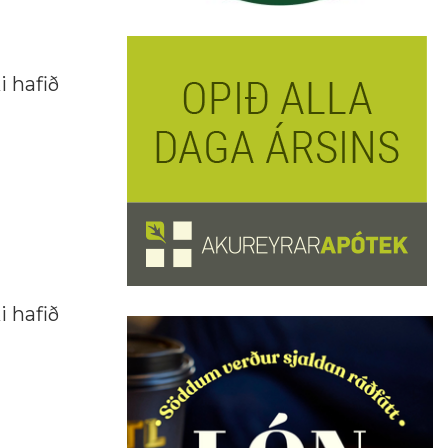
i hafið
i hafið