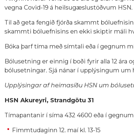
vegna Covid-19 á heilsugæslustöðvum HSN.
Til að geta fengið fjórða skammt bóluefnisins 
skammti bóluefnisins en ekki skiptir máli h
Bóka þarf tíma með símtali eða í gegnum mí
Bólusetning er einnig í boði fyrir alla 12 ára 
bólusetningar. Sjá nánar í upplýsingum um h
Upplýsingar af heimasíðu HSN um bólusetn
HSN Akureyri, Strandgötu 31
Tímapantanir í síma 432 4600 eða í gegnu
Fimmtudaginn 12. maí kl. 13-15