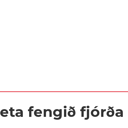
eta fengið fjórða