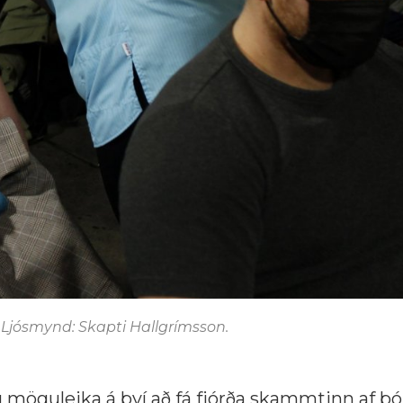
. Ljósmynd: Skapti Hallgrímsson.
nú möguleika á því að fá fjórða skammtinn af bó