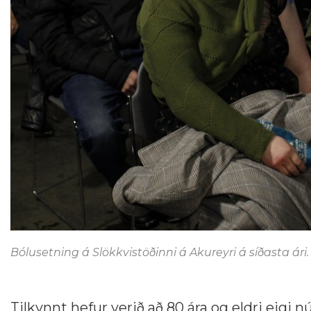
Bólusetning á Slökkvistöðinni á Akureyri á síðasta ári
Tilkynnt hefur verið að 80 ára og eldri eigi 