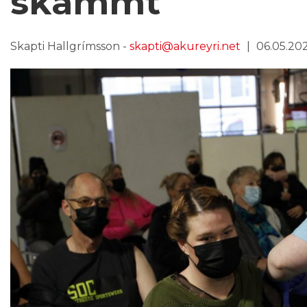
skammt
Skapti Hallgrímsson -
skapti@akureyri.net
06.05.202