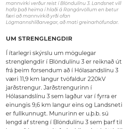
mannvirki verður reist í Blöndulínu 3. Landsnet vill
hafa það heima í hlaði á Rangárvöllum en betur
færi að mannvirkið yrði ofan
Lögmannshlíðarvegar, að mati greinarhöfundar.
UM STRENGLENGDIR
Í ítarlegri skýrslu um mögulegar
strenglengdir í Blöndulínu 3 er reiknað út
frá þeim forsendum að í Hólasandslínu 3
væri 11,9 km langur tvöfaldur 220kV
jarðstrengur. Jarðstrengurinn í
Hólasandslínu 3 sem lagður var í fyrra er
einungis 9,6 km langur eins og Landsneti
er fullkunnugt. Munurinn er u.þ.b. sú
lengd af streng í Blöndulínu 3 sem þarf til