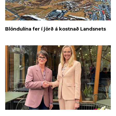
Blöndulína fer í jörð á kostnað Landsnets