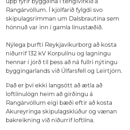
upp fyrir byggðina í tengivirkið á
Rangárvöllum. Í kjölfarið fylgdi svo
skipulagsrimman um Dalsbrautina sem
hönnuð var inn í gamla línustæðið.
Nýlega þurfti Reykjavíkurborg að kosta
niðurrif 132 kV Korpulínu og lagningu
hennar í jörð til þess að ná fullri nýtingu
byggingarlands við Úlfarsfell og Leirtjörn.
Það er því ekki langsótt að ætla að
loftlínulögn heim að girðingu á
Rangárvöllum eigi bæði eftir að kosta
Akureyringa skipulagsklúður og vænan
bakreikning við niðurrif loftlína.