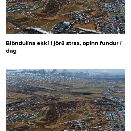
Blöndulína ekki í jörð strax, opinn fundur í
dag