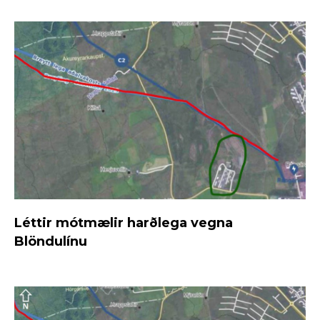
Léttir mótmælir harðlega vegna
Blöndulínu