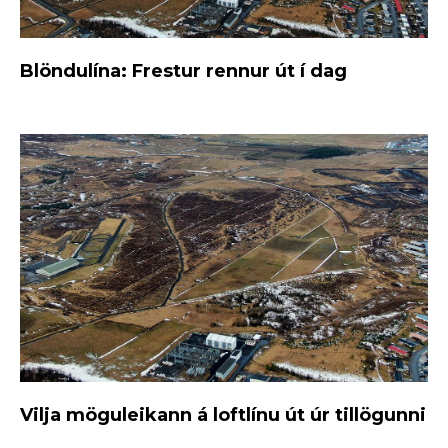
Blöndulína: Frestur rennur út í dag
Vilja möguleikann á loftlínu út úr tillögunni