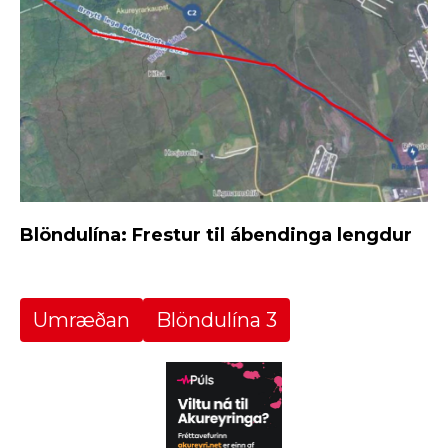
Blöndulína: Frestur til ábendinga lengdur
Umræðan
Blöndulína 3