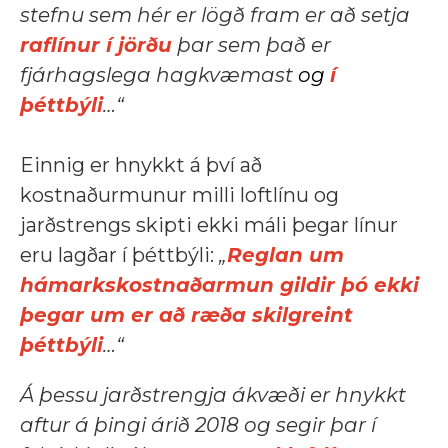
stefnu sem hér er lögð fram er að setja
raflínur í jörðu
þar sem það er
fjárhagslega hagkvæmast
og
í
þéttbýli
…“
Einnig er hnykkt á því að
kostnaðurmunur milli loftlínu og
jarðstrengs skipti ekki máli þegar línur
eru lagðar í þéttbýli:
„
Reglan um
hámarkskostnaðarmun gildir þó ekki
þegar um er að ræða skilgreint
þéttbýli
…“
Á þessu jarðstrengja ákvæði er hnykkt
aftur á þingi árið 2018 og segir þar í