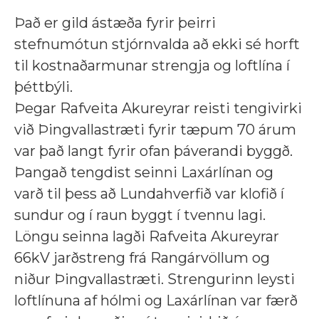
Það er gild ástæða fyrir þeirri
stefnumótun stjórnvalda að ekki sé horft
til kostnaðarmunar strengja og loftlína í
þéttbýli.
Þegar Rafveita Akureyrar reisti tengivirki
við Þingvallastræti fyrir tæpum 70 árum
var það langt fyrir ofan þáverandi byggð.
Þangað tengdist seinni Laxárlínan og
varð til þess að Lundahverfið var klofið í
sundur og í raun byggt í tvennu lagi.
Löngu seinna lagði Rafveita Akureyrar
66kV jarðstreng frá Rangárvöllum og
niður Þingvallastræti. Strengurinn leysti
loftlínuna af hólmi og Laxárlínan var færð