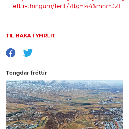
eftir-thingum/ferill/?ltg=144&mnr=321
TIL BAKA Í YFIRLIT
Tengdar fréttir