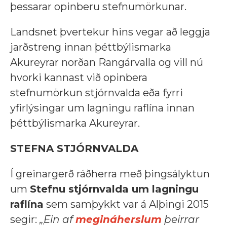
þessarar opinberu stefnumörkunar.
Landsnet þvertekur hins vegar að leggja
jarðstreng innan þéttbýlismarka
Akureyrar norðan Rangárvalla og vill nú
hvorki kannast við opinbera
stefnumörkun stjórnvalda eða fyrri
yfirlýsingar um lagningu raflína innan
þéttbýlismarka Akureyrar.
STEFNA STJÓRNVALDA
Í greinargerð ráðherra með þingsályktun
um
Stefnu stjórnvalda um lagningu
raflína
sem samþykkt var á Alþingi 2015
segir:
„
Ein af
megináherslum
þeirrar