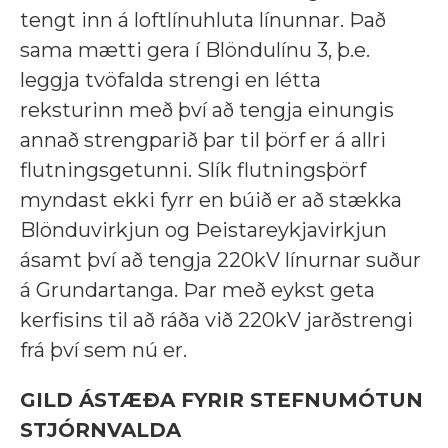
tengt inn á loftlínuhluta línunnar. Það
sama mætti gera í Blöndulínu 3, þ.e.
leggja tvöfalda strengi en létta
reksturinn með því að tengja einungis
annað strengparið þar til þörf er á allri
flutningsgetunni. Slík flutningsþörf
myndast ekki fyrr en búið er að stækka
Blönduvirkjun og Þeistareykjavirkjun
ásamt því að tengja 220kV línurnar suður
á Grundartanga. Þar með eykst geta
kerfisins til að ráða við 220kV jarðstrengi
frá því sem nú er.
GILD ÁSTÆÐA FYRIR STEFNUMÓTUN
STJÓRNVALDA