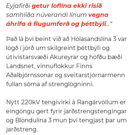
Eyjafirði
getur loflína ekki risið
samhliða núverandi línum
vegna
áhrifa á flugumferð og þéttbýli
...“
Það lá því beint við að Hólasandslína 3 var
lögð í jörð um skilgreint þéttbýli og
útivistarsvæði Akureyrar og höfðu bæði
Landsnet, vinnuflokkur Finns
Aðalbjörnssonar og sveitarstjórnarmenn
fullan sóma af strenglögninni.
Nýtt 220kV tengivirki á Rangárvöllum er
eingöngu gert fyrir jarðstrengstengingar
og Blöndulína 3 mun því tengjast þar um
jarðstreng.