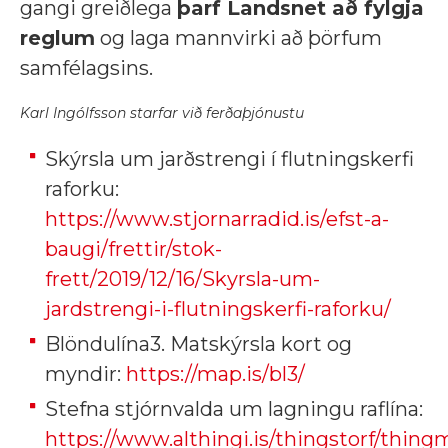
gangi greiðlega
þarf Landsnet að fylgja
reglum
og laga mannvirki að þörfum
samfélagsins.
Karl Ingólfsson starfar við ferðaþjónustu
Skýrsla um jarðstrengi í flutningskerfi
raforku:
https://www.stjornarradid.is/efst-a-
baugi/frettir/stok-
frett/2019/12/16/Skyrsla-um-
jardstrengi-i-flutningskerfi-raforku/
Blöndulína3. Matskýrsla kort og
myndir:
https://map.is/bl3/
Stefna stjórnvalda um lagningu raflína:
https://www.althingi.is/thingstorf/thingm