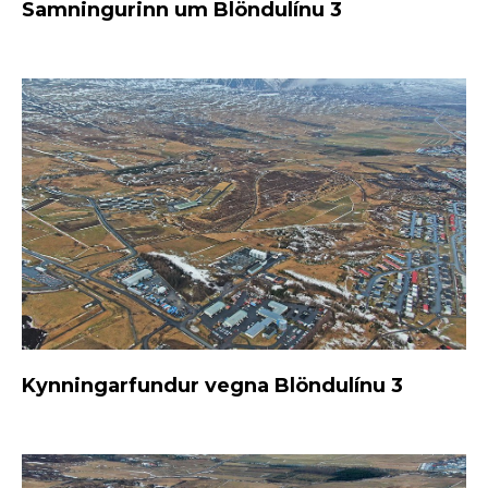
Samningurinn um Blöndulínu 3
Kynningarfundur vegna Blöndulínu 3