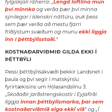
fylgiskjali ráherra: „
Lengd loftlína mun
því minnka
og verða þær því minna
sýnilegar í íslenskri náttúru, auk þess
sem þær verða að mestu fjarri
friðlýstum svæðum og
munu
ekki liggja
inn í þéttbýlisstaði.
“
KOSTNAÐARVIÐMIÐ GILDA EKKI Í
ÞÉTTBÝLI
Þessi þéttbýlisákvæði þekkir Landsnet í
þaula og því segir í matskýrslu
fyrirtækisins um Hólasandslínu 3:
„
Skoðaðir jarðstrengskostir í Eyjafirði
liggja
innan þéttbýlismarka
,
þar sem
kostnaðarviðmið eiga ekki við
“ og „Í