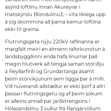
ásýnd loftlínu innan Akureyrar í
matskýrslu Blöndulínu3, – vita líklega upp
á sig skömmina að þarna kemur loftlína
ekki til greina.
Flutningsgeta nýju 220kV raflínanna er
margfalt meiri en almenn raforkunotun á
landsbyggðinni enda hafa línurnar það
megin hlutverk að tengja saman stóriðju
á Reyðarfirði og Grundartanga ásamt
þeim stórvikjunum sem liggja þar á milli.
Við núverandi aðstæður er ekki þörf á allri
þessari flutningsgetu og af þeim sökum
er aðeins annað par jarðstrengsins í
Hólasandslínu 3 suður frá Rangárvöllum