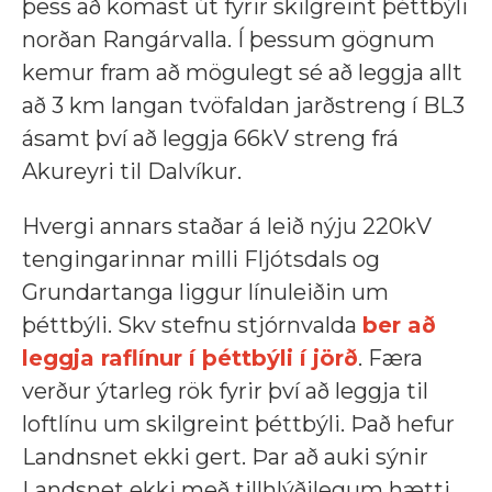
þess að komast út fyrir skilgreint þéttbýli
norðan Rangárvalla. Í þessum gögnum
kemur fram að mögulegt sé að leggja allt
að 3 km langan tvöfaldan jarðstreng í BL3
ásamt því að leggja 66kV streng frá
Akureyri til Dalvíkur.
Hvergi annars staðar á leið nýju 220kV
tengingarinnar milli Fljótsdals og
Grundartanga liggur línuleiðin um
þéttbýli. Skv stefnu stjórnvalda
ber að
leggja raflínur í þéttbýli í jörð
. Færa
verður ýtarleg rök fyrir því að leggja til
loftlínu um skilgreint þéttbýli. Það hefur
Landnsnet ekki gert. Þar að auki sýnir
Landsnet ekki með tillhlýðilegum hætti