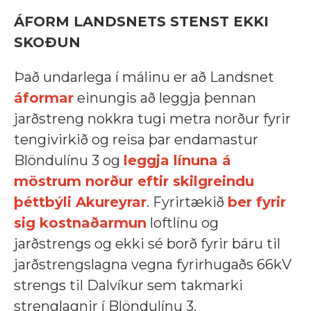
ÁFORM LANDSNETS STENST EKKI
SKOÐUN
Það undarlega í málinu er að Landsnet
áformar
einungis að leggja þennan
jarðstreng nokkra tugi metra norður fyrir
tengivirkið og reisa þar endamastur
Blöndulínu 3 og
leggja línuna á
möstrum norður eftir skilgreindu
þéttbýli Akureyrar
. Fyrirtækið
ber fyrir
sig kostnaðarmun
loftlínu og
jarðstrengs og ekki sé borð fyrir báru til
jarðstrengslagna vegna fyrirhugaðs 66kV
strengs til Dalvíkur sem takmarki
strenglagnir í Blöndulínu 3.