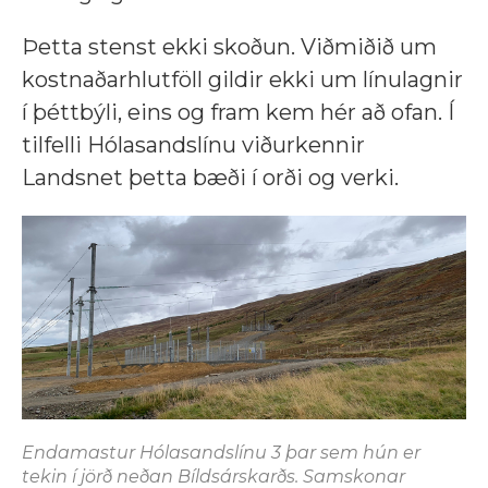
Þetta stenst ekki skoðun. Viðmiðið um
kostnaðarhlutföll gildir ekki um línulagnir
í þéttbýli, eins og fram kem hér að ofan. Í
tilfelli Hólasandslínu viðurkennir
Landsnet þetta bæði í orði og verki.
Endamastur Hólasandslínu 3 þar sem hún er
tekin í jörð neðan Bíldsárskarðs. Samskonar