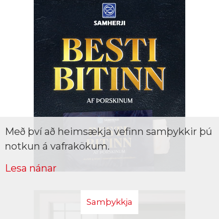
Með því að heimsækja vefinn samþykkir þú
notkun á vafrakökum.
Lesa nánar
Samþykkja