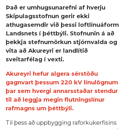
Það er umhugsunarefni af hverju
Skipulagsstofnun gerir ekki
athugasemdir við þessi loftlínuáform
Landsnets í þéttbýli. Stofnunin á að
þekkja stefnumörkun stjórnvalda og
vita að Akureyri er landlítið
sveitarfélag í vexti.
Akureyri hefur algera sérstöðu
gagnvart þessum 220 kV línulögnum
þar sem hvergi annarsstaðar stendur
til að leggja megin flutningslínur
rafmagns um þéttbýli.
Til þess að uppbygging raforkukerfisins