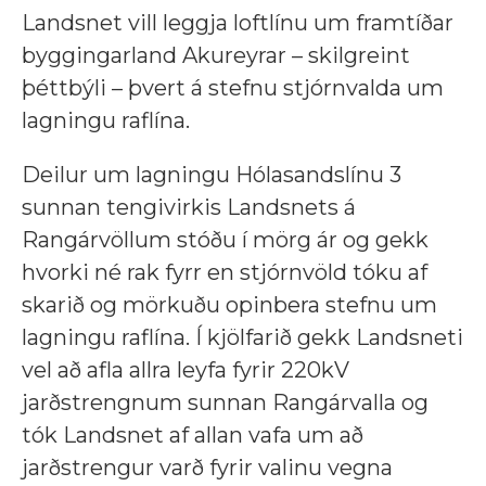
Landsnet vill leggja loftlínu um framtíðar
byggingarland Akureyrar – skilgreint
þéttbýli – þvert á stefnu stjórnvalda um
lagningu raflína.
Deilur um lagningu Hólasandslínu 3
sunnan tengivirkis Landsnets á
Rangárvöllum stóðu í mörg ár og gekk
hvorki né rak fyrr en stjórnvöld tóku af
skarið og mörkuðu opinbera stefnu um
lagningu raflína. Í kjölfarið gekk Landsneti
vel að afla allra leyfa fyrir 220kV
jarðstrengnum sunnan Rangárvalla og
tók Landsnet af allan vafa um að
jarðstrengur varð fyrir valinu vegna