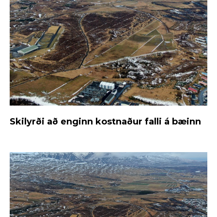
Skilyrði að enginn kostnaður falli á bæinn