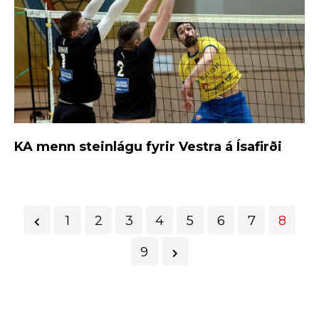
KA menn steinlágu fyrir Vestra á Ísafirði
1
2
3
4
5
6
7
8
9