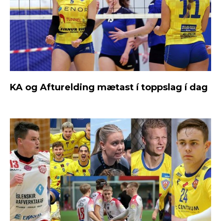
KA og Afturelding mætast í toppslag í dag