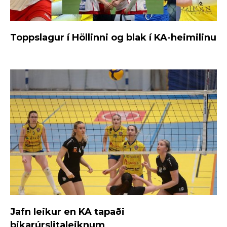
Toppslagur í Höllinni og blak í KA-heimilinu
Jafn leikur en KA tapaði
bikarúrslitaleiknum