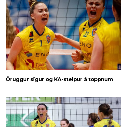
Öruggur sigur og KA-stelpur á toppnum