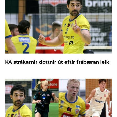
KA strákarnir dottnir út eftir frábæran leik