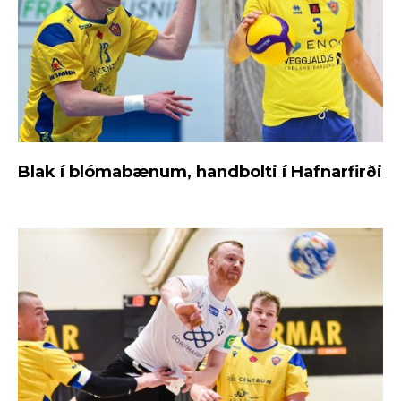
Blak í blómabænum, handbolti í Hafnarfirði