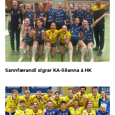
Sannfærandi sigrar KA-liðanna á HK