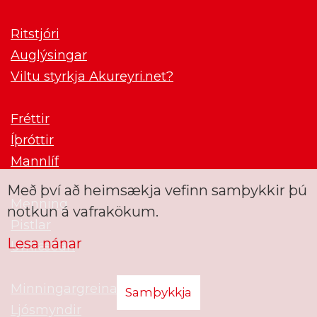
Ritstjóri
Auglýsingar
Viltu styrkja Akureyri.net?
Fréttir
Íþróttir
Mannlíf
Með því að heimsækja vefinn samþykkir þú
Menning
notkun á vafrakökum.
Pistlar
Lesa nánar
Umræðan
Minningargreinar
Samþykkja
Ljósmyndir