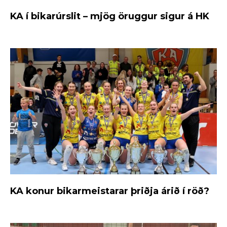
KA í bikarúrslit – mjög öruggur sigur á HK
KA konur bikarmeistarar þriðja árið í röð?