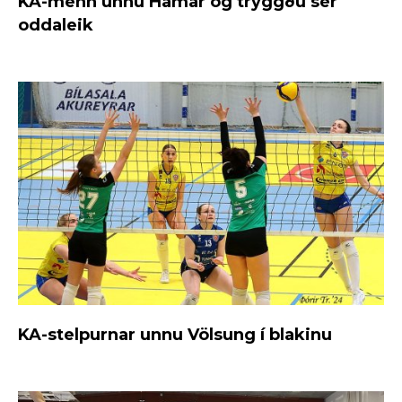
KA-menn unnu Hamar og tryggðu sér
oddaleik
KA-stelpurnar unnu Völsung í blakinu