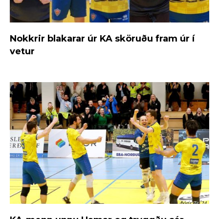
Nokkrir blakarar úr KA sköruðu fram úr í
vetur