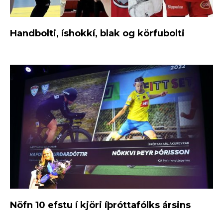
Handbolti, íshokkí, blak og körfubolti
Nöfn 10 efstu í kjöri íþróttafólks ársins