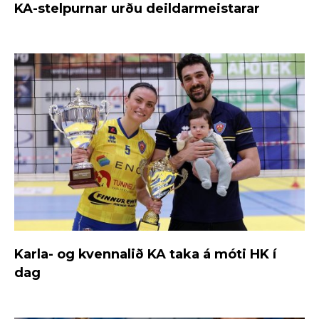
KA-stelpurnar urðu deildarmeistarar
Karla- og kvennalið KA taka á móti HK í
dag