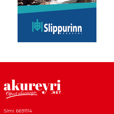
Sími: 6691114