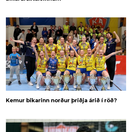
Kemur bikarinn norður þriðja árið í röð?