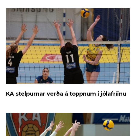
KA stelpurnar verða á toppnum í jólafríinu