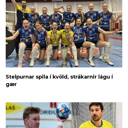
Stelpurnar spila í kvöld, strákarnir lágu í
gær