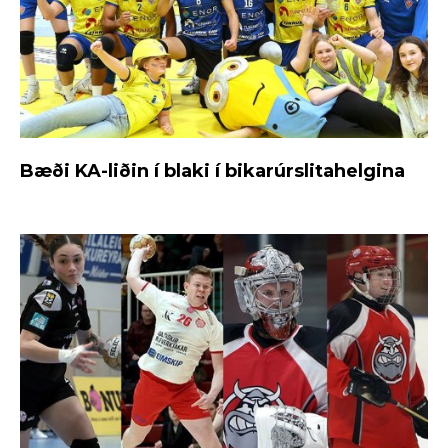
Bæði KA-liðin í blaki í bikarúrslitahelgina